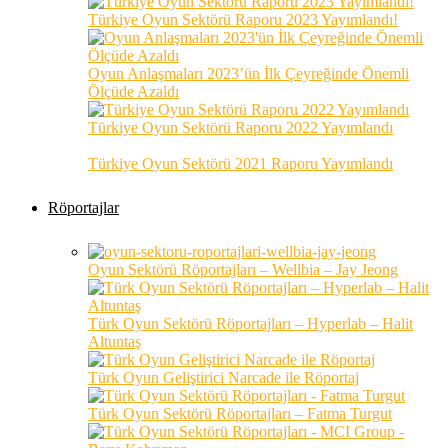
Türkiye Oyun Sektörü Raporu 2023 Yayımlandı!
Oyun Anlaşmaları 2023’ün İlk Çeyreğinde Önemli
Ölçüde Azaldı
Türkiye Oyun Sektörü Raporu 2022 Yayımlandı
Türkiye Oyun Sektörü 2021 Raporu Yayımlandı
Röportajlar
Oyun Sektörü Röportajları – Wellbia – Jay Jeong
Türk Oyun Sektörü Röportajları – Hyperlab – Halit
Altuntaş
Türk Oyun Geliştirici Narcade ile Röportaj
Türk Oyun Sektörü Röportajları – Fatma Turgut