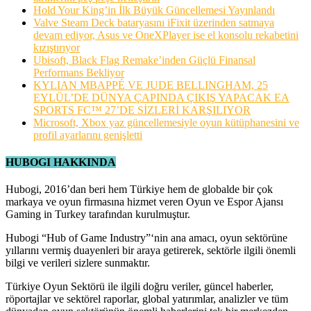
Hold Your King’in İlk Büyük Güncellemesi Yayınlandı
Valve Steam Deck bataryasını iFixit üzerinden satmaya
devam ediyor, Asus ve OneXPlayer ise el konsolu rekabetini
kızıştırıyor
Ubisoft, Black Flag Remake’inden Güçlü Finansal
Performans Bekliyor
KYLIAN MBAPPÉ VE JUDE BELLINGHAM, 25
EYLÜL’DE DÜNYA ÇAPINDA ÇIKIŞ YAPACAK EA
SPORTS FC™ 27’DE SİZLERİ KARŞILIYOR
Microsoft, Xbox yaz güncellemesiyle oyun kütüphanesini ve
profil ayarlarını genişletti
HUBOGI HAKKINDA
Hubogi, 2016’dan beri hem Türkiye hem de globalde bir çok
markaya ve oyun firmasına hizmet veren Oyun ve Espor Ajansı
Gaming in Turkey tarafından kurulmuştur.
Hubogi “Hub of Game Industry”‘nin ana amacı, oyun sektörüne
yıllarını vermiş duayenleri bir araya getirerek, sektörle ilgili önemli
bilgi ve verileri sizlere sunmaktır.
Türkiye Oyun Sektörü ile ilgili doğru veriler, güncel haberler,
röportajlar ve sektörel raporlar, global yatırımlar, analizler ve tüm