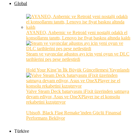
Global
AYANEO, Anbernic ve Retroid yeni nostalji odaklı el
konsollarını tanıttı, Lenovo ise fiyat baskısı altında kaldı
Steam ve yayıncılar ağustos ayı için yeni oyun ve DLC
tarihlerini peş peşe netleştirdi
Hold Your King’in İlk Büyük Güncellemesi Yayınlandı
Valve Steam Deck bataryasını iFixit üzerinden satmaya
devam ediyor, Asus ve OneXPlayer ise el konsolu
rekabetini kızıştırıyor
Ubisoft, Black Flag Remake’inden Güçlü Finansal
Performans Bekliyor
Türkiye