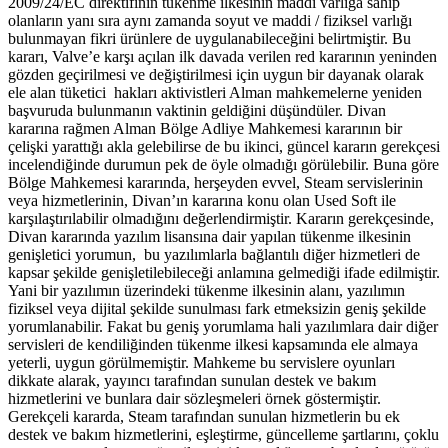
2009/24/EC direktifinin tükenme ilkesinin maddi varlığa sahip
olanların yanı sıra aynı zamanda soyut ve maddi / fiziksel varlığı
bulunmayan fikri ürünlere de uygulanabileceğini belirtmiştir. Bu
kararı, Valve’e karşı açılan ilk davada verilen red kararının yeninden
gözden geçirilmesi ve değiştirilmesi için uygun bir dayanak olarak
ele alan tüketici hakları aktivistleri Alman mahkemelerne yeniden
başvuruda bulunmanın vaktinin geldiğini düşündüler. Divan
kararına rağmen Alman Bölge Adliye Mahkemesi kararının bir
çelişki yarattığı akla gelebilirse de bu ikinci, güncel kararın gerekçesi
incelendiğinde durumun pek de öyle olmadığı görülebilir. Buna göre
Bölge Mahkemesi kararında, herşeyden evvel, Steam servislerinin
veya hizmetlerinin, Divan’ın kararına konu olan Used Soft ile
karşılaştırılabilir olmadığını değerlendirmiştir. Kararın gerekçesinde,
Divan kararında yazılım lisansına dair yapılan tükenme ilkesinin
genişletici yorumun, bu yazılımlarla bağlantılı diğer hizmetleri de
kapsar şekilde genişletilebileceği anlamına gelmediği ifade edilmiştir.
Yani bir yazılımın üzerindeki tükenme ilkesinin alanı, yazılımın
fiziksel veya dijital şekilde sunulması fark etmeksizin geniş şekilde
yorumlanabilir. Fakat bu geniş yorumlama hali yazılımlara dair diğer
servisleri de kendiliğinden tükenme ilkesi kapsamında ele almaya
yeterli, uygun görülmemiştir. Mahkeme bu servislere oyunları
dikkate alarak, yayıncı tarafından sunulan destek ve bakım
hizmetlerini ve bunlara dair sözleşmeleri örnek göstermiştir.
Gerekçeli kararda, Steam tarafından sunulan hizmetlerin bu ek
destek ve bakım hizmetlerini, eşleştirme, güncelleme şartlarını, çoklu