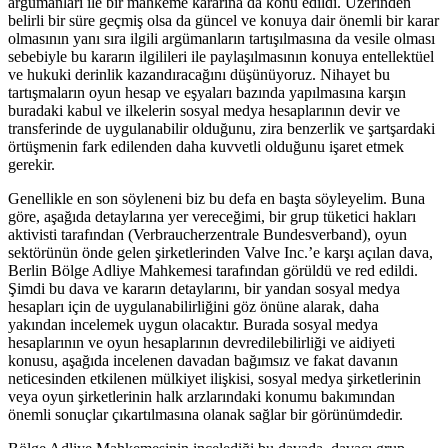
argümanları ile bir mahkeme kararına da konu edildi. Üzerinden
belirli bir süre geçmiş olsa da güncel ve konuya dair önemli bir karar
olmasının yanı sıra ilgili argümanların tartışılmasına da vesile olması
sebebiyle bu kararın ilgilileri ile paylaşılmasının konuya entellektüel
ve hukuki derinlik kazandıracağını düşünüyoruz. Nihayet bu
tartışmaların oyun hesap ve eşyaları bazında yapılmasına karşın
buradaki kabul ve ilkelerin sosyal medya hesaplarının devir ve
transferinde de uygulanabilir olduğunu, zira benzerlik ve şartşardaki
örtüşmenin fark edilenden daha kuvvetli olduğunu işaret etmek
gerekir.
Genellikle en son söyleneni biz bu defa en başta söyleyelim. Buna
göre, aşağıda detaylarına yer vereceğimi, bir grup tüketici hakları
aktivisti tarafından (Verbraucherzentrale Bundesverband), oyun
sektörünün önde gelen şirketlerinden Valve Inc.’e karşı açılan dava,
Berlin Bölge Adliye Mahkemesi tarafından görüldü ve red edildi.
Şimdi bu dava ve kararın detaylarını, bir yandan sosyal medya
hesapları için de uygulanabilirliğini göz önüne alarak, daha
yakından incelemek uygun olacaktır. Burada sosyal medya
hesaplarının ve oyun hesaplarının devredilebilirliği ve aidiyeti
konusu, aşağıda incelenen davadan bağımsız ve fakat davanın
neticesinden etkilenen mülkiyet ilişkisi, sosyal medya şirketlerinin
veya oyun şirketlerinin halk arzlarındaki konumu bakımından
önemli sonuçlar çıkartılmasına olanak sağlar bir görünümdedir.