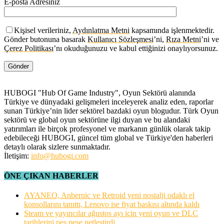
E-posta Adresiniz
Kişisel verileriniz,
Aydınlatma Metni
kapsamında işlenmektedir.
Gönder butonuna basarak
Kullanıcı Sözleşmesi
’ni,
Rıza Metni
’ni ve
Çerez Politikası
’nı okuduğunuzu ve kabul ettiğinizi onaylıyorsunuz.
HUBOGI "Hub Of Game Industry", Oyun Sektörü alanında
Türkiye ve dünyadaki gelişmeleri inceleyerek analiz eden, raporlar
sunan Türkiye’nin lider sektörel bazdaki oyun blogudur. Türk Oyun
sektörü ve global oyun sektörüne ilgi duyan ve bu alandaki
yatırımları ile birçok profesyonel ve markanın günlük olarak takip
edebileceği HUBOGI, güncel tüm global ve Türkiye'den haberleri
detaylı olarak sizlere sunmaktadır.
İletişim:
info@hubogi.com
ÖNE ÇIKAN HABERLER
AYANEO, Anbernic ve Retroid yeni nostalji odaklı el
konsollarını tanıttı, Lenovo ise fiyat baskısı altında kaldı
Steam ve yayıncılar ağustos ayı için yeni oyun ve DLC
tarihlerini peş peşe netleştirdi