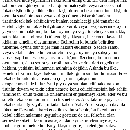
varlık üzerinde yayıncının hakkı sona ermiş olur. Bir defa meşru hak
sahibinden ilgili oyunu herhangi bir materyalle veya sadece sanal
fakat erişilebilir şekilde edinen kişi, bir oyun hesabını edinen kişi, bir
oyunda sanal bir aracı veya varlığı edinen kişi artık bunların
üzerinde tek hak sahibidir ve bunları satabileceği gibi transfer de
edebilir. İşte bu noktada ilgili sanal varlık veya hesap üzerinde oyun
yayıncısının hakkının, bunları, oyuncuya veya tüketiciye sunmakla,
satmakla, kullandırmakla tükendiği yaklaşımı, incelenen davadaki
iddianın temelini oluşturmuştur. Belirtelim ki burada belirtilen
tükenme, oyuna dair diğer mali hakları etkilemez. Sadece sahibi
veya yetkilisinden edinilen suretinin veya oyuncuya satışı yahut
tahsisi yapılan hesap veya oyun varlığının üzerinde, bunu edinen
oyuncunun, daha sonra yapacağı transfer ve devirleri engelleme
hakkını, yetkisini kullanması mümkün değildir. Aslında bu ilke,
temelini fikri mülkiyet hakkının mutlaklığının sınırlandırılmasında ve
rekabet hukuku ile arasındaki çelişkinin, çatışmanın
dengelenmesinde bulur. Yani piyasaya sunulan telif hakkına konu
ürünün devam ve takip eden ticarete konu edilebilmesinin hak sahibi
tarafından, onun tekeli ile önlenmesini engellemeyi kabul eder ve bu
suretle rekabetin korunmasına hizmet eder. Aksi takdirde piyasada
rekabet olanağı zayıflar, ortadan kalkar. Valve’e karşı açılan davada
tükenme ilkesinden hareket edilmesi bu sebeple, bu ilkenin genel
kabul edilen anlamına uygunluk gösterse de asıl felsefesi olan
serbest rekabetin korunması açısından ayrıca irdelenmeye açık,
muhtaç görünmektedir. Bu yaklaşıma göre, incelediğimiz dava