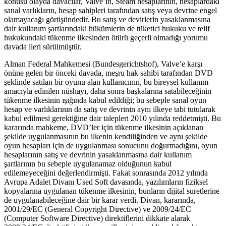
konusu olayda davacılar, Valve’in, Steam hesaplarının, hesaplardaki
sanal varlıkların, hesap sahipleri tarafından satış veya devrine engel
olamayacağı görüşündedir. Bu satış ve devirlerin yasaklanmasına
dair kullanım şartlarındaki hükümlerin de tüketici hukuku ve telif
hukukundaki tükenme ilkesinden ötürü geçerli olmadığı yorumu
davada ileri sürülmüştür.
Alman Federal Mahkemesi (Bundesgerichtshof), Valve’e karşı
önüne gelen bir önceki davada, meşru hak sahibi tarafından DVD
şeklinde satılan bir oyunu alan kullanıcının, bu bireysel kullanım
amacıyla edinilen nüshayı, daha sonra başkalarına satabileceğinin
tükenme ilkesinin ışığında kabul edildiği; bu sebeple sanal oyun
hesap ve varlıklarının da satış ve devrinin aynı ilkeye tabi tutularak
kabul edilmesi gerektiğine dair talepleri 2010 yılında reddetmişti. Bu
kararında mahkeme, DVD’ler için tükenme ilkesinin açıklanan
şekilde uygulanmasının bu ilkenin kendiliğinden ve aynı şekilde
oyun hesapları için de uygulanması sonucunu doğurmadığını, oyun
hesaplarının satış ve devrinin yasaklanmasına dair kullanım
şartlarının bu sebeple uygulanamaz olduğunun kabul
edilemeyeceğini değerlendirmişti. Fakat sonrasında 2012 yılında
Avrupa Adalet Divanı Used Soft davasında, yazılımların fiziksel
kopyalarına uygulanan tükenme ilkesinin, bunların dijital suretlerine
de uygulanabileceğine dair bir karar verdi. Divan, kararında,
2001/29/EC (General Copyright Directive) ve 2009/24/EC
(Computer Software Directive) direktiflerini dikkate alarak