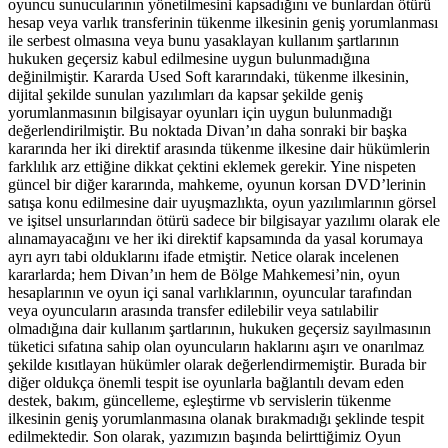
oyuncu sunucularının yönetilmesini kapsadığını ve bunlardan ötürü
hesap veya varlık transferinin tükenme ilkesinin geniş yorumlanması
ile serbest olmasına veya bunu yasaklayan kullanım şartlarının
hukuken geçersiz kabul edilmesine uygun bulunmadığına
değinilmiştir. Kararda Used Soft kararındaki, tükenme ilkesinin,
dijital şekilde sunulan yazılımları da kapsar şekilde geniş
yorumlanmasının bilgisayar oyunları için uygun bulunmadığı
değerlendirilmiştir. Bu noktada Divan’ın daha sonraki bir başka
kararında her iki direktif arasında tükenme ilkesine dair hükümlerin
farklılık arz ettiğine dikkat çektini eklemek gerekir. Yine nispeten
güncel bir diğer kararında, mahkeme, oyunun korsan DVD’lerinin
satışa konu edilmesine dair uyuşmazlıkta, oyun yazılımlarının görsel
ve işitsel unsurlarından ötürü sadece bir bilgisayar yazılımı olarak ele
alınamayacağını ve her iki direktif kapsamında da yasal korumaya
ayrı ayrı tabi olduklarını ifade etmiştir. Netice olarak incelenen
kararlarda; hem Divan’ın hem de Bölge Mahkemesi’nin, oyun
hesaplarının ve oyun içi sanal varlıklarının, oyuncular tarafından
veya oyuncuların arasında transfer edilebilir veya satılabilir
olmadığına dair kullanım şartlarının, hukuken geçersiz sayılmasının
tüketici sıfatına sahip olan oyuncuların haklarını aşırı ve onarılmaz
şekilde kısıtlayan hükümler olarak değerlendirmemiştir. Burada bir
diğer oldukça önemli tespit ise oyunlarla bağlantılı devam eden
destek, bakım, güncelleme, eşleştirme vb servislerin tükenme
ilkesinin geniş yorumlanmasına olanak bırakmadığı şeklinde tespit
edilmektedir. Son olarak, yazımızın başında belirttiğimiz Oyun