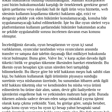
sokan hükümlerin bulunup bulunmadığıdır. Standart sözleşmelere
yani bizim hukukumuzdaki karşılığı ile örneklemek gerekirse genel
işlem şartlarına veya olaydaki hali ile ilgili ürün veya hizmetin, web
sitesinin kullanım koşullarına tüketici haklarını ağır, ezici ve
dengesiz şekilde yok eden hükümler konulamayacağı, konulsa bile
uygulanamayacağı kabul edilmektedir. İşte bu ilke oyun siteleri veya
platformlarının kullanım şartlarındaki hükümler bakımından acaba
ne şekilde uygulanabilir sorusu incelenen davanın esas konusu
olmuştur.
İncelediğimiz davada, oyun hesaplarının ve oyun içi sanal
varlıklarının, oyuncular tarafından veya oyuncuların arasında
transfer ve satışına dair talebin dayanağı fikri mülkiyet hukukunda
vücut bulmuştur. Buna göre, Valve Inc.’e karşı açılan davada ilgili
tüketici birlik ve grupları tükenme ilkesinden hareket etmektedir. Bu
ilkenin oyun hesapları için uzun süreden beri tartışıldığı
bilinmektedir. Bu ilkeye göre bir telif hakkının meşru hak sahibi olan
kişi, bu hakkını kullanarak ilgili ürününün piyasaya sunduğu
suretinin veya nüshasının üzerinde, bu sunumdan itibaren artık ilgili
telif hakkını tüketmiş olur ve kendisinden bu nüsha veya ürünü
edinenlerin bu ürüne dair alım, satım, devir gibi faaliyetlerin ve
işlemlerini engelleme hak ve yetkisinden mahrum hale gelir. Burada
tükenen aslında sadece devam eden satışa müstakil yayma işlemi
olarak karşı çıkma yetkisidir. Yani, bu görüşe göre, satışla beraber,
satışa konu oyun veya bu oyun içi hesap yahut hesaptaki sanal