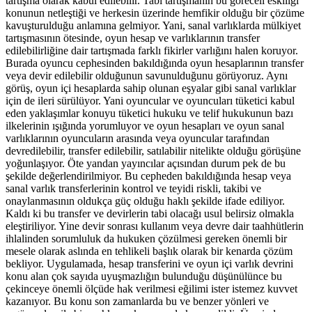
tartışma olarak kabul edilebilir. Tabi tartışmanın bu göreceli eskiliği
konunun netleştiği ve herkesin üzerinde hemfikir olduğu bir çözüme
kavuşturulduğu anlamına gelmiyor. Yani, sanal varlıklarda mülkiyet
tartışmasının ötesinde, oyun hesap ve varlıklarının transfer
edilebilirliğine dair tartışmada farklı fikirler varlığını halen koruyor.
Burada oyuncu cephesinden bakıldığında oyun hesaplarının transfer
veya devir edilebilir olduğunun savunulduğunu görüyoruz. Aynı
görüş, oyun içi hesaplarda sahip olunan eşyalar gibi sanal varlıklar
için de ileri sürülüyor. Yani oyuncular ve oyuncuları tüketici kabul
eden yaklaşımlar konuyu tüketici hukuku ve telif hukukunun bazı
ilkelerinin ışığında yorumluyor ve oyun hesapları ve oyun sanal
varlıklarının oyuncuların arasında veya oyuncular tarafından
devredilebilir, transfer edilebilir, satılabilir nitelikte olduğu görüşüne
yoğunlaşıyor. Öte yandan yayıncılar açısından durum pek de bu
şekilde değerlendirilmiyor. Bu cepheden bakıldığında hesap veya
sanal varlık transferlerinin kontrol ve teyidi riskli, takibi ve
onaylanmasının oldukça güç olduğu haklı şekilde ifade ediliyor.
Kaldı ki bu transfer ve devirlerin tabi olacağı usul belirsiz olmakla
eleştiriliyor. Yine devir sonrası kullanım veya devre dair taahhütlerin
ihlalinden sorumluluk da hukuken çözülmesi gereken önemli bir
mesele olarak aslında en tehlikeli başlık olarak bir kenarda çözüm
bekliyor. Uygulamada, hesap transferini ve oyun içi varlık devrini
konu alan çok sayıda uyuşmazlığın bulunduğu düşünülünce bu
çekinceye önemli ölçüde hak verilmesi eğilimi ister istemez kuvvet
kazanıyor. Bu konu son zamanlarda bu ve benzer yönleri ve