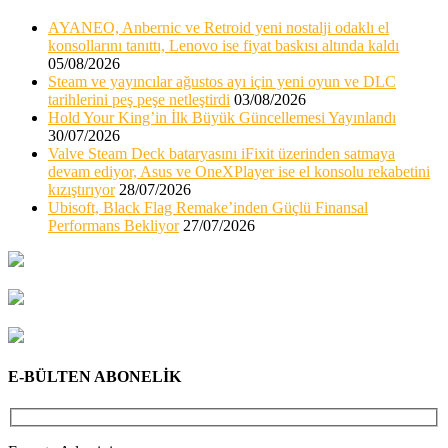
AYANEO, Anbernic ve Retroid yeni nostalji odaklı el
konsollarını tanıttı, Lenovo ise fiyat baskısı altında kaldı
05/08/2026
Steam ve yayıncılar ağustos ayı için yeni oyun ve DLC
tarihlerini peş peşe netleştirdi
03/08/2026
Hold Your King’in İlk Büyük Güncellemesi Yayınlandı
30/07/2026
Valve Steam Deck bataryasını iFixit üzerinden satmaya
devam ediyor, Asus ve OneXPlayer ise el konsolu rekabetini
kızıştırıyor
28/07/2026
Ubisoft, Black Flag Remake’inden Güçlü Finansal
Performans Bekliyor
27/07/2026
E-BÜLTEN ABONELİK