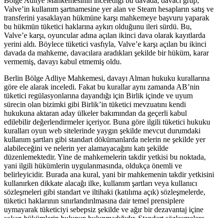
Bölge Adliye Mahkemesinin incelediği bu davada, davacı grup,
Valve’in kullanım şartnamesine yer alan ve Steam hesapların satış ve
transferini yasaklayan hükmüne karşı mahkemeye başvuru yaparak
bu hükmün tüketici haklarına aykırı olduğunu ileri sürdü. Bu,
Valve’e karşı, oyuncular adına açılan ikinci dava olarak kayıtlarda
yerini aldı. Böylece tüketici vasfıyla, Valve’e karşı açılan bu ikinci
davada da mahkeme, davacılara aradıkları şekilde bir hüküm, karar
vermemiş, davayı kabul etmemiş oldu.
Berlin Bölge Adliye Mahkemesi, davayı Alman hukuku kurallarına
göre ele alarak inceledi. Fakat bu kurallar aynı zamanda AB’nin
tüketici regülasyonlarına dayandığı için Birlik içinde ve uyum
sürecin olan bizimki gibi Birlik’in tüketici mevzuatını kendi
hukukuna aktaran aday ülkeler bakımından da geçerli kabul
edilebilir değerlendirmeler içeriyor. Buna göre ilgili tüketici hukuku
kuralları oyun web sitelerinde yaygın şekilde mevcut durumdaki
kullanım şartları gibi standart dökümanlarda nelerin ne şekilde yer
alabileceğini ve nelerin yer alamayacağını katı şekilde
düzenlemektedir. Yine de mahkemelerin takdir yetkisi bu noktada,
yani ilgili hükümlerin uygulanmasında, oldukça önemli ve
belirleyicidir. Burada ana kural, yani bir mahkemenin takdir yetkisini
kullanırken dikkate alacağı ilke, kullanım şartları veya kullanıcı
sözleşmeleri gibi standart ve iltihaki (katılıma açık) sözleşmelerde,
tüketici haklarının sınırlandırılmasına dair temel prensiplere
uymayarak tüketiciyi sebepsiz şekilde ve ağır bir dezavantaj içine