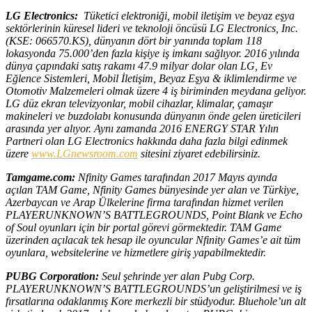
LG Electronics:
Tüketici elektroniği, mobil iletişim ve beyaz eşya
sektörlerinin küresel lideri ve teknoloji öncüsü LG Electronics, Inc.
(KSE: 066570.KS), dünyanın dört bir yanında toplam 118
lokasyonda 75.000’den fazla kişiye iş imkanı sağlıyor. 2016 yılında
dünya çapındaki satış rakamı 47.9 milyar dolar olan LG, Ev
Eğlence Sistemleri, Mobil İletişim, Beyaz Eşya & iklimlendirme ve
Otomotiv Malzemeleri olmak üzere 4 iş biriminden meydana geliyor.
LG düz ekran televizyonlar, mobil cihazlar, klimalar, çamaşır
makineleri ve buzdolabı konusunda dünyanın önde gelen üreticileri
arasında yer alıyor. Aynı zamanda 2016 ENERGY STAR Yılın
Partneri olan LG Electronics hakkında daha fazla bilgi edinmek
üzere
www.LGnewsroom.com
sitesini ziyaret edebilirsiniz.
Tamgame.com:
Nfinity Games tarafından 2017 Mayıs ayında
açılan TAM Game, Nfinity Games bünyesinde yer alan ve Türkiye,
Azerbaycan ve Arap Ülkelerine firma tarafından hizmet verilen
PLAYERUNKNOWN’S BATTLEGROUNDS
, Point Blank ve Echo
of Soul oyunları için bir portal görevi görmektedir. TAM Game
üzerinden açılacak tek hesap ile oyuncular Nfinity Games’e ait tüm
oyunlara, websitelerine ve hizmetlere giriş yapabilmektedir.
PUBG Corporation:
Seul şehrinde yer alan Pubg Corp.
PLAYERUNKNOWN’S BATTLEGROUNDS’un geliştirilmesi ve iş
fırsatlarına odaklanmış Kore merkezli bir stüdyodur. Bluehole’un alt