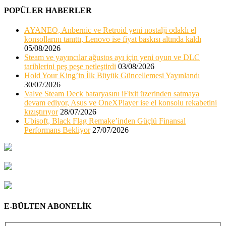
POPÜLER HABERLER
AYANEO, Anbernic ve Retroid yeni nostalji odaklı el
konsollarını tanıttı, Lenovo ise fiyat baskısı altında kaldı
05/08/2026
Steam ve yayıncılar ağustos ayı için yeni oyun ve DLC
tarihlerini peş peşe netleştirdi
03/08/2026
Hold Your King’in İlk Büyük Güncellemesi Yayınlandı
30/07/2026
Valve Steam Deck bataryasını iFixit üzerinden satmaya
devam ediyor, Asus ve OneXPlayer ise el konsolu rekabetini
kızıştırıyor
28/07/2026
Ubisoft, Black Flag Remake’inden Güçlü Finansal
Performans Bekliyor
27/07/2026
E-BÜLTEN ABONELİK