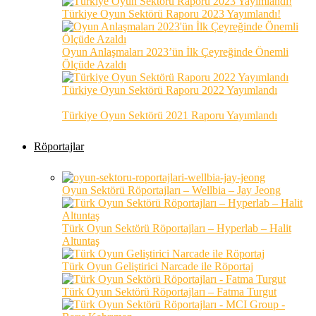
Türkiye Oyun Sektörü Raporu 2023 Yayımlandı!
Oyun Anlaşmaları 2023’ün İlk Çeyreğinde Önemli
Ölçüde Azaldı
Türkiye Oyun Sektörü Raporu 2022 Yayımlandı
Türkiye Oyun Sektörü 2021 Raporu Yayımlandı
Röportajlar
Oyun Sektörü Röportajları – Wellbia – Jay Jeong
Türk Oyun Sektörü Röportajları – Hyperlab – Halit
Altuntaş
Türk Oyun Geliştirici Narcade ile Röportaj
Türk Oyun Sektörü Röportajları – Fatma Turgut