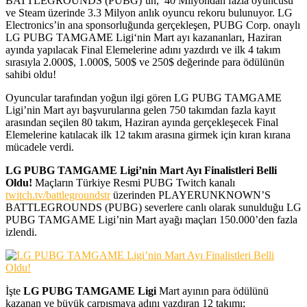
BATTLEGROUNDS (PUBG)’un, 40 Milyondan fazla oyuncusu
ve Steam üzerinde 3.3 Milyon anlık oyuncu rekoru bulunuyor. LG
Electronics’in ana sponsorluğunda gerçekleşen, PUBG Corp. onaylı
LG PUBG TAMGAME Ligi‘nin Mart ayı kazananları, Haziran
ayında yapılacak Final Elemelerine adını yazdırdı ve ilk 4 takım
sırasıyla 2.000$, 1.000$, 500$ ve 250$ değerinde para ödülünün
sahibi oldu!
Oyuncular tarafından yoğun ilgi gören LG PUBG TAMGAME
Ligi’nin Mart ayı başvurularına gelen 750 takımdan fazla kayıt
arasından seçilen 80 takım, Haziran ayında gerçekleşecek Final
Elemelerine katılacak ilk 12 takım arasına girmek için kıran kırana
mücadele verdi.
LG PUBG TAMGAME Ligi’nin Mart Ayı Finalistleri Belli
Oldu!
Maçların Türkiye Resmi PUBG Twitch kanalı
twitch.tv/battlegroundstr
üzerinden PLAYERUNKNOWN’S
BATTLEGROUNDS (PUBG) severlere canlı olarak sunulduğu LG
PUBG TAMGAME Ligi’nin Mart ayağı maçları 150.000’den fazla
izlendi.
İşte
LG PUBG TAMGAME Ligi
Mart ayının para ödülünü
kazanan ve büyük çarpışmaya adını yazdıran 12 takımı;