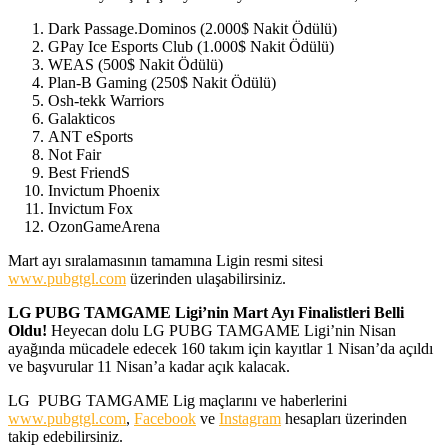
Dark Passage.Dominos (2.000$ Nakit Ödülü)
GPay Ice Esports Club (1.000$ Nakit Ödülü)
WEAS (500$ Nakit Ödülü)
Plan-B Gaming (250$ Nakit Ödülü)
Osh-tekk Warriors
Galakticos
ANT eSports
Not Fair
Best FriendS
Invictum Phoenix
Invictum Fox
OzonGameArena
Mart ayı sıralamasının tamamına Ligin resmi sitesi
www.pubgtgl.com
üzerinden ulaşabilirsiniz.
LG PUBG TAMGAME Ligi’nin Mart Ayı Finalistleri Belli
Oldu!
Heyecan dolu LG PUBG TAMGAME Ligi’nin Nisan
ayağında mücadele edecek 160 takım için kayıtlar 1 Nisan’da açıldı
ve başvurular 11 Nisan’a kadar açık kalacak.
LG PUBG TAMGAME Lig maçlarını ve haberlerini
www.pubgtgl.com
,
Facebook
ve
Instagram
hesapları üzerinden
takip edebilirsiniz.