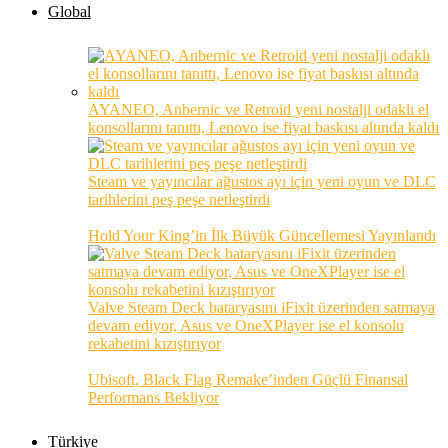
Global
AYANEO, Anbernic ve Retroid yeni nostalji odaklı el
konsollarını tanıttı, Lenovo ise fiyat baskısı altında kaldı
Steam ve yayıncılar ağustos ayı için yeni oyun ve DLC
tarihlerini peş peşe netleştirdi
Hold Your King’in İlk Büyük Güncellemesi Yayınlandı
Valve Steam Deck bataryasını iFixit üzerinden satmaya
devam ediyor, Asus ve OneXPlayer ise el konsolu
rekabetini kızıştırıyor
Ubisoft, Black Flag Remake’inden Güçlü Finansal
Performans Bekliyor
Türkiye