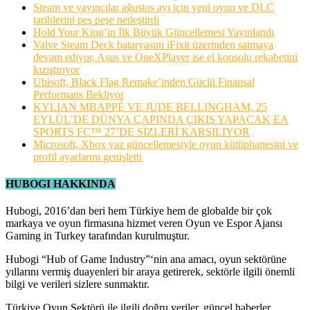
Steam ve yayıncılar ağustos ayı için yeni oyun ve DLC
tarihlerini peş peşe netleştirdi
Hold Your King’in İlk Büyük Güncellemesi Yayınlandı
Valve Steam Deck bataryasını iFixit üzerinden satmaya
devam ediyor, Asus ve OneXPlayer ise el konsolu rekabetini
kızıştırıyor
Ubisoft, Black Flag Remake’inden Güçlü Finansal
Performans Bekliyor
KYLIAN MBAPPÉ VE JUDE BELLINGHAM, 25
EYLÜL’DE DÜNYA ÇAPINDA ÇIKIŞ YAPACAK EA
SPORTS FC™ 27’DE SİZLERİ KARŞILIYOR
Microsoft, Xbox yaz güncellemesiyle oyun kütüphanesini ve
profil ayarlarını genişletti
HUBOGI HAKKINDA
Hubogi, 2016’dan beri hem Türkiye hem de globalde bir çok
markaya ve oyun firmasına hizmet veren Oyun ve Espor Ajansı
Gaming in Turkey tarafından kurulmuştur.
Hubogi “Hub of Game Industry”‘nin ana amacı, oyun sektörüne
yıllarını vermiş duayenleri bir araya getirerek, sektörle ilgili önemli
bilgi ve verileri sizlere sunmaktır.
Türkiye Oyun Sektörü ile ilgili doğru veriler, güncel haberler,