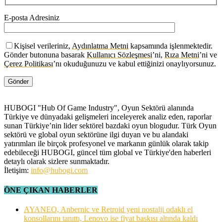
E-posta Adresiniz
Kişisel verileriniz,
Aydınlatma Metni
kapsamında işlenmektedir.
Gönder butonuna basarak
Kullanıcı Sözleşmesi
’ni,
Rıza Metni
’ni ve
Çerez Politikası
’nı okuduğunuzu ve kabul ettiğinizi onaylıyorsunuz.
HUBOGI "Hub Of Game Industry", Oyun Sektörü alanında
Türkiye ve dünyadaki gelişmeleri inceleyerek analiz eden, raporlar
sunan Türkiye’nin lider sektörel bazdaki oyun blogudur. Türk Oyun
sektörü ve global oyun sektörüne ilgi duyan ve bu alandaki
yatırımları ile birçok profesyonel ve markanın günlük olarak takip
edebileceği HUBOGI, güncel tüm global ve Türkiye'den haberleri
detaylı olarak sizlere sunmaktadır.
İletişim:
info@hubogi.com
ÖNE ÇIKAN HABERLER
AYANEO, Anbernic ve Retroid yeni nostalji odaklı el
konsollarını tanıttı, Lenovo ise fiyat baskısı altında kaldı