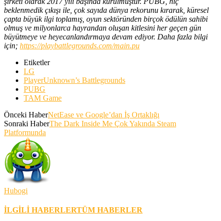
şirketi olarak 2017 yılı başında kurulmuştur. PUBG, hiç
beklenmedik çıkışı ile, çok sayıda dünya rekorunu kırarak, küresel
çapta büyük ilgi toplamış, oyun sektöründen birçok ödülün sahibi
olmuş ve milyonlarca hayrandan oluşan kitlesini her geçen gün
büyütmeye ve heyecanlandırmaya devam ediyor. Daha fazla bilgi
için;
https://playbattlegrounds.com/main.pu
Etiketler
LG
PlayerUnknown’s Battlegrounds
PUBG
TAM Game
Önceki Haber
NetEase ve Google’dan İş Ortaklığı
Sonraki Haber
The Dark Inside Me Çok Yakında Steam
Platformunda
Hubogi
İLGİLİ HABERLER
TÜM HABERLER