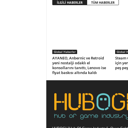
İLGİLİ HABERLER
TÜM HABERLER
Global Haberler
Global 
AYANEO, Anbernic ve Retroid
Steam v
yeni nostalji odaklı el
için ye
konsollarını tanıttı, Lenovo ise
peş peş
fiyat baskısı altında kaldı