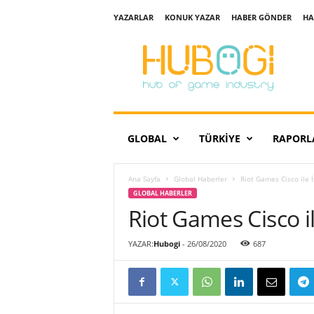
YAZARLAR
KONUK YAZAR
HABER GÖNDER
HA
H
u
b
o
g
i
GLOBAL
TÜRKIYE
RAPORL
Ana Sayfa
Global Haberler
Riot Games Cisco ile İ
GLOBAL HABERLER
Riot Games Cisco il
YAZAR:
Hubogi
-
26/08/2020
687