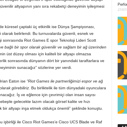
Perfo
üvenilir altyapının yanı sıra rekabetçi deneyimin iyileşmesi
27/07
de küresel çaptaki üç etkinlik ise Dünya Şampiyonası,
i olarak belirlendi. Bu turnuvalarda güvenli, esnek ve
liği sonrasında Riot Games E spor Teknoloji Lideri Scott
e bağlı bir spor olarak güvenilir ve sağlam bir ağ üzerinden
n üst düzey olması için kaliteli bir altyapı olmazsa
erlik sonrasında dünyanın dört bir yanındaki taraftarlara ve
eyiminin sunacağız” sözlerine yer verdi.
Brian Eaton ise
“Riot Games ile partnerliğimizi espor ve ağ
olarak görebiliriz.
Bu birliktelik ile tüm dünyadaki oyunculara
nacağız. İş ve eğlence için çevrimiçi olan insan sayısı
beple gelecekte lazım olacak görsel kalite ve hızı
 bir altyapı inşa etmek oldukça önemli” şeklinde konuştu.
Bu işbirliği ile Cisco Riot Games’e Cisco UCS Blade ve Raf
E-