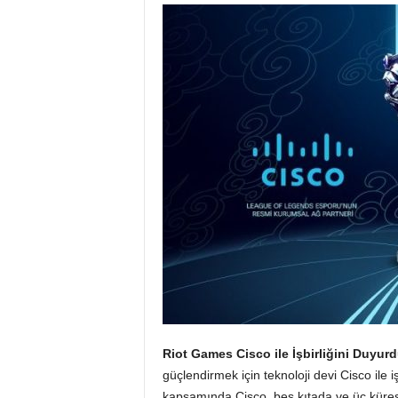
Riot Games Cisco ile İşbirliğini Duyur
güçlendirmek için teknoloji devi Cisco ile iş
kapsamında Cisco, beş kıtada ve üç kürese