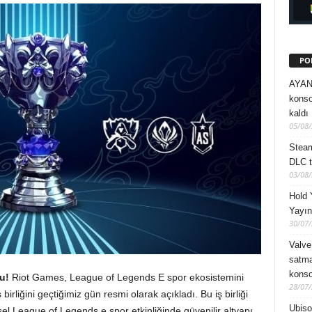
PO
AYANE
konsol
kaldı
05/08
Steam
DLC ta
03/08
Hold 
Yayın
30/07
Valve
satma
konsol
du!
Riot Games, League of Legends E spor ekosistemini
28/07
 birliğini geçtiğimiz gün resmi olarak açıkladı. Bu iş birliği
Ubiso
l League of Legends e spor etkinliğinde güvenilir altyapı