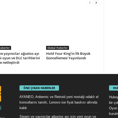
Haberler
Global Haberler
e yayıncılar ağustos ayı
Hold Your King’in İlk Büyük
ni oyun ve DLC tarihlerini
Güncellemesi Yayınlandı
e netleştirdi
ÖNE ÇIKAN HABERLER
HU
AYANEO, Anbernic ve Retroid yeni nostalji odaklı el
Hubog
konsollarını tanıttı, Lenovo ise fiyat baskısı altında
bir ç
kaldı
Oyun 
kurul
Steam ve yayıncılar ağustos ayı için yeni oyun ve