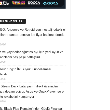
PÜLER HABERLER
O, Anbernic ve Retroid yeni nostalji odaklı el
larını tanıttı, Lenovo ise fiyat baskısı altında
/2026
 ve yayıncılar ağustos ayı için yeni oyun ve
rihlerini peş peşe netleştirdi
/2026
Your King’in İlk Büyük Güncellemesi
landı
/2026
 Steam Deck bataryasını iFixit üzerinden
ya devam ediyor, Asus ve OneXPlayer ise el
u rekabetini kızıştırıyor
/2026
ft, Black Flag Remake’inden Güçlü Finansal