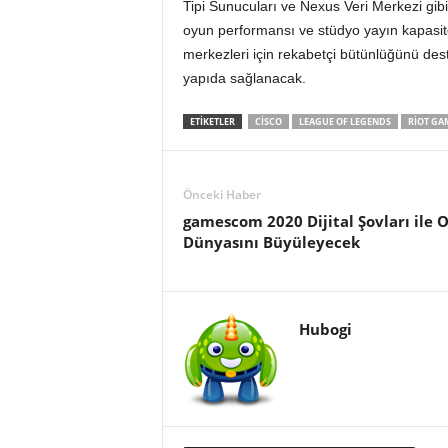
Tipi Sunucuları ve Nexus Veri Merkezi gib
oyun performansı ve stüdyo yayın kapasite
merkezleri için rekabetçi bütünlüğünü des
yapıda sağlanacak.
ETIKETLER
CISCO
LEAGUE OF LEGENDS
RIOT GA
Önceki Haber
gamescom 2020 Dijital Şovları ile 
Dünyasını Büyüleyecek
Hubogi