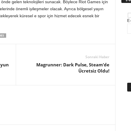
i önde gelen teknolojileri sunacak. Böylece Riot Games için
lerinde önemli iyileşmeler olacak. Ayrıca bölgesel yayın
tekleyerek küresel e spor için hizmet edecek esnek bir
E-
MES
Sonraki Haber
Oyun
Magrunner: Dark Pulse, Steam’de
Ücretsiz Oldu!