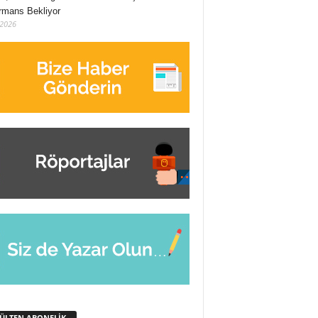
rmans Bekliyor
/2026
BÜLTEN ABONELİK