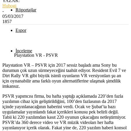
YAZAR:
Hubogi
Röportajlar
-
05/03/2017
1857
Espor
İnceleme
Playstation VR - PSVR
Playstation VR – PSVR için 2017 sessiz başladı ama Sony bu
durumun çok uzun sürmeyeceğini taahüt ediyor. Resident Evil 7 ve
Dirt Rally VR gibi büyük isimli oyunların VR versiyonları şu an
için oynanabilir ama farklı oyun alternatiflerine ulaşmak şimdilik
imkansız.
PSVR yapımcısı firma, bu hafta yaptığı açıklamada 220’den fazla
yazılımın cihaz için geliştirildiğini, 100’den fazlasının da 2017
içinde yayınlanacağının haberini verdi. Ocak ve Şubat’ta bazı
uygulamalar yayınlandı fakat içerikleri konusu pek belirli değil.
Tabii ki 220 yazılımdan kasıt 220 oyunun çıkacağını netleştirmiyor.
PSVR’da 360 derece video ve VR müzik videoları her hafta
yayınlanıyor içerik olarak. Fakat yine de, 220 yazılım haberi konsol