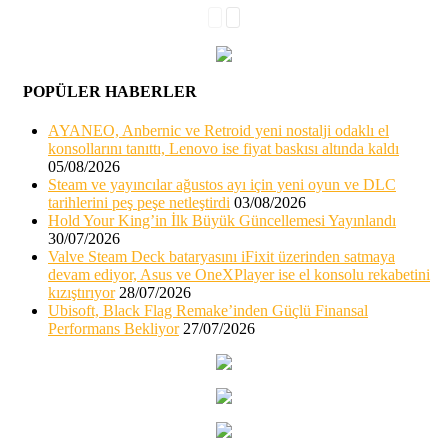
POPÜLER HABERLER
AYANEO, Anbernic ve Retroid yeni nostalji odaklı el
konsollarını tanıttı, Lenovo ise fiyat baskısı altında kaldı
05/08/2026
Steam ve yayıncılar ağustos ayı için yeni oyun ve DLC
tarihlerini peş peşe netleştirdi
03/08/2026
Hold Your King’in İlk Büyük Güncellemesi Yayınlandı
30/07/2026
Valve Steam Deck bataryasını iFixit üzerinden satmaya
devam ediyor, Asus ve OneXPlayer ise el konsolu rekabetini
kızıştırıyor
28/07/2026
Ubisoft, Black Flag Remake’inden Güçlü Finansal
Performans Bekliyor
27/07/2026