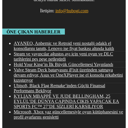
İletişim:
info@hubogi.com
ÖNE ÇIKAN HABERLER
AYANEO, Anbernic ve Retroid yeni nostalji odaklı el
konsollarını tanıttı, Lenovo ise fiyat baskısı altında kaldı
Steam ve yayıncılar ağustos ayı için yeni oyun ve DLC
tarihlerini peş peşe netleştirdi
Hold Your King’in İlk Büyük Güncellemesi Yayınlandı
Valve Steam Deck bataryasını iFixit üzerinden satmaya
devam ediyor, Asus ve OneXPlayer ise el konsolu rekabetini
kızıştırıyor
Ubisoft, Black Flag Remake’inden Güçlü Finansal
Performans Bekliyor
KYLIAN MBAPPÉ VE JUDE BELLINGHAM, 25
EYLÜL’DE DÜNYA ÇAPINDA ÇIKIŞ YAPACAK EA
SPORTS FC™ 27’DE SİZLERİ KARŞILIYOR
Microsoft, Xbox yaz güncellemesiyle oyun kütüphanesini ve
profil ayarlarını genişletti