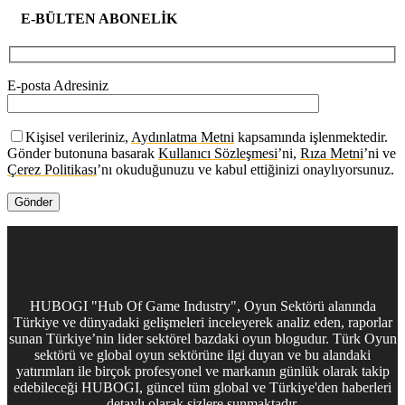
E-BÜLTEN ABONELİK
E-posta Adresiniz
Kişisel verileriniz,
Aydınlatma Metni
kapsamında işlenmektedir.
Gönder butonuna basarak
Kullanıcı Sözleşmesi
’ni,
Rıza Metni
’ni ve
Çerez Politikası
’nı okuduğunuzu ve kabul ettiğinizi onaylıyorsunuz.
HUBOGI "Hub Of Game Industry", Oyun Sektörü alanında
Türkiye ve dünyadaki gelişmeleri inceleyerek analiz eden, raporlar
sunan Türkiye’nin lider sektörel bazdaki oyun blogudur. Türk Oyun
sektörü ve global oyun sektörüne ilgi duyan ve bu alandaki
yatırımları ile birçok profesyonel ve markanın günlük olarak takip
edebileceği HUBOGI, güncel tüm global ve Türkiye'den haberleri
detaylı olarak sizlere sunmaktadır.