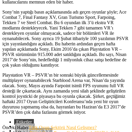
kullanıcılarını memnun eden bir haber.
Sony’nin yaptığı basın açıklamasında adı geçen oyunlar şöyle; Ace
Combat 7, Final Fantasy XV, Gran Turismo Sport, Farpoing,
Tekken 7 ve Steel Combat. Bu 6 oyundan ilk 3’ü ekstra VR
modlarını destekleyecek. Yani Tekken 7 gibi tamamen VR’ı
destekleyen oyunlar olmayacak, sadece bir bölümleri VR ile
oynanabilecek. Sony ayrıca 19 Şubat itibariyle 100 yazılımın PSVR
için yayınlandığını açıkladı. Bu haberin ardından geçen hafta
yapılan açıklamada Sony, Ekim 2016’da çıkan Playstation VR –
PSVR sürümünün 915.000 adet satıldığını açıkladı. Bu sayı, Nisan
2017’de Sony’nin, hedeflediği 1 milyonluk cihaz satışı hedefine de
çok yakın olduğunu kanıtlıyor.
Playstation VR – PSVR’ın bir sonraki büyük güncellemesinde
multiplayer oynanabilecek Starblood Arena var, Nisan’da yayında
olacak. Sony, Mayıs ayında Farpoint isimli FPS oyununu full VR
desteği ile çıkartacak. Aynı zamanda yeni silah şeklinde geliştirilen
kontrol joysticki de piyasaya bu oyunla çıkacak. Şirket, geçtiğimiz
haftaki 2017 Oyun Geliştiricileri Konferansı’nda yeni bir oyun
duyurusu yapmamış olsa da, hayranları bu Haziran’da E3 2017’de
PSVR’den çok daha fazlasını görmek istiyor.
Etiketler
Farpoint
Önceki Haber
Türk Oyun Sektörü Nasıl Gelişmez?
Final Fantasy XV