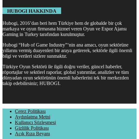
HUBOGI HAKKINDA
Hubogi, 2016’dan beri hem Türkiye hem de globalde bir çok
markaya ve oyun firmasına hizmet veren Oyun ve Espor Ajansı
Gaming in Turkey tarafından kurulmuştur.
Hubogi “Hub of Game Industry”‘nin ana amacı, oyun sektörüne
yıllarını vermiş duayenleri bir araya getirerek, sektörle ilgili önemli
bilgi ve verileri sizlere sunmaktır.
Türkiye Oyun Sektörü ile ilgili doğru veriler, güncel haberler,
röportajlar ve sektörel raporlar, global yatırımlar, analizler ve tüm
dünyadan oyun sektörünün önemli haberlerini tek bir merkezden
takip edebilirsiniz; HUBOGI.
Çerez Politikası
Aydınlatma Metni
Kullanıcı Sözleşmesi
Gizlilik Politikası
Açık Rıza Beyanı