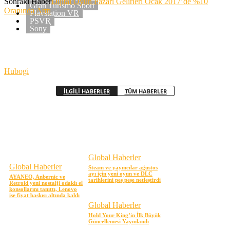
Sonraki Haber
Dijital Oyun Pazarı Gelirleri Ocak 2017’de %10
Gran Turismo Sport
Oranında Arttı
Playstation VR
PSVR
Sony
Hubogi
İLGİLİ HABERLER
TÜM HABERLER
Global Haberler
Global Haberler
Steam ve yayıncılar ağustos
ayı için yeni oyun ve DLC
AYANEO, Anbernic ve
tarihlerini peş peşe netleştirdi
Retroid yeni nostalji odaklı el
konsollarını tanıttı, Lenovo
ise fiyat baskısı altında kaldı
Global Haberler
Hold Your King’in İlk Büyük
Güncellemesi Yayınlandı