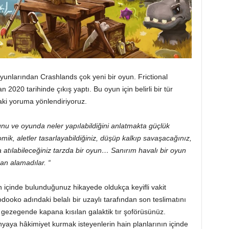
yunlarından Crashlands çok yeni bir oyun. Frictional
2020 tarihinde çıkış yaptı. Bu oyun için belirli bir tür
aki yoruma yönlendiriyoruz.
nu ve oyunda neler yapılabildiğini anlatmakta güçlük
, aletler tasarlayabildiğiniz, düşüp kalkıp savaşacağınız,
 atılabileceğiniz tarzda bir oyun… Sanırım havalı bir oyun
an alamadılar. “
n içinde bulunduğunuz hikayede oldukça keyifli vakit
oko adındaki belalı bir uzaylı tarafından son teslimatını
 gezegende kapana kısılan galaktik tır şoförüsünüz.
nyaya hâkimiyet kurmak isteyenlerin hain planlarının içinde