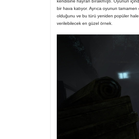
kendisine hayran bırakmıştı. Oyunun içind
bir hava katıyor. Ayrıca oyunun tamamen ç
olduğunu ve bu türü yeniden popüler hale g
verilebilecek en güzel örnek.