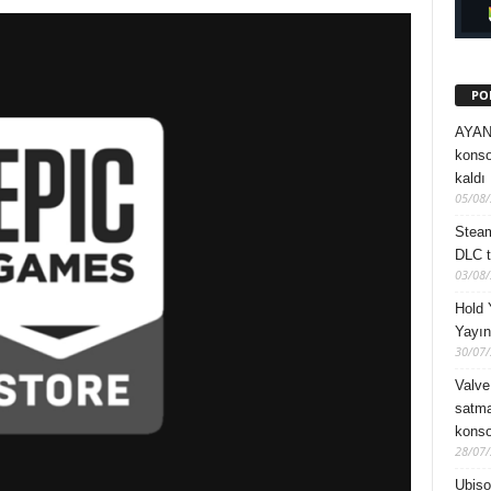
PO
AYANE
konsol
kaldı
05/08
Steam
DLC ta
03/08
Hold 
Yayın
30/07
Valve
satma
konsol
28/07
Ubiso