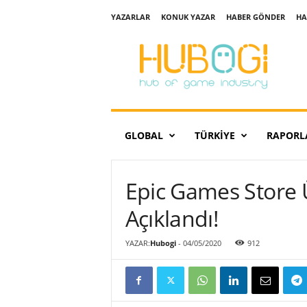
YAZARLAR
KONUK YAZAR
HABER GÖNDER
HA
H
u
b
o
g
i
GLOBAL
TÜRKIYE
RAPORL
Epic Games Store Ü
Açıklandı!
YAZAR:
Hubogi
-
04/05/2020
912