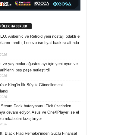
PÜLER HABERLER
O, Anbernic ve Retroid yeni nostalji odaklı el
larını tanıttı, Lenovo ise fiyat baskısı altında
/2026
 ve yayıncılar ağustos ayı için yeni oyun ve
rihlerini peş peşe netleştirdi
/2026
Your King’in İlk Büyük Güncellemesi
landı
/2026
 Steam Deck bataryasını iFixit üzerinden
ya devam ediyor, Asus ve OneXPlayer ise el
u rekabetini kızıştırıyor
/2026
ft, Black Flag Remake’inden Güçlü Finansal