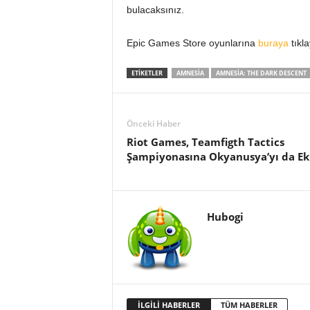
bulacaksınız.
Epic Games Store oyunlarına
buraya
tıkla
ETIKETLER
AMNESIA
AMNESIA: THE DARK DESCENT
Önceki Haber
Riot Games, Teamfigth Tactics
Şampiyonasına Okyanusya’yı da Ek
Hubogi
İLGİLİ HABERLER
TÜM HABERLER