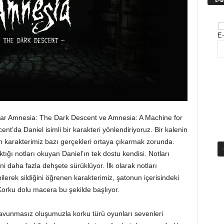
E-
nlar Amnesia: The Dark Descent ve Amnesia: A Machine for
nt’da Daniel isimli bir karakteri yönlendiriyoruz. Bir kalenin
n karakterimiz bazı gerçekleri ortaya çıkarmak zorunda.
tığı notları okuyan Daniel’ın tek dostu kendisi. Notları
i daha fazla dehşete sürüklüyor. İlk olarak notları
lerek sildiğini öğrenen karakterimiz, şatonun içerisindeki
Korku dolu macera bu şekilde başlıyor.
avunmasız oluşumuzla korku türü oyunları sevenleri