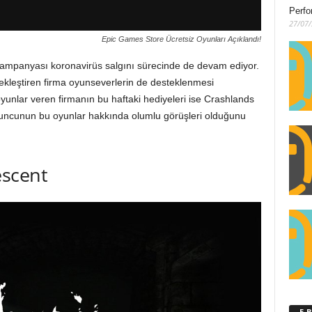
Perfo
27/07
Epic Games Store Ücretsiz Oyunları Açıklandı!
kampanyası koronavirüs salgını sürecinde de devam ediyor.
rçekleştiren firma oyunseverlerin de desteklenmesi
oyunlar veren firmanın bu haftaki hediyeleri ise Crashlands
uncunun bu oyunlar hakkında olumlu görüşleri olduğunu
escent
E-