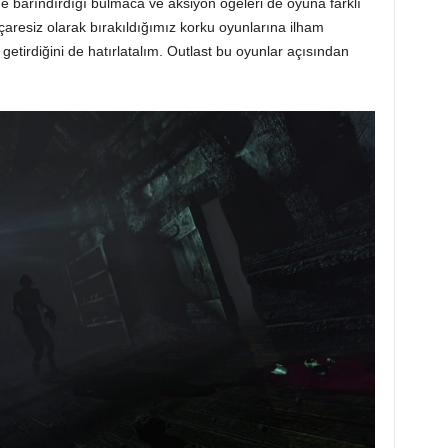
e barındırdığı bulmaca ve aksiyon ögeleri de oyuna farklı
aresiz olarak bırakıldığımız korku oyunlarına ilham
etirdiğini de hatırlatalım. Outlast bu oyunlar açısından