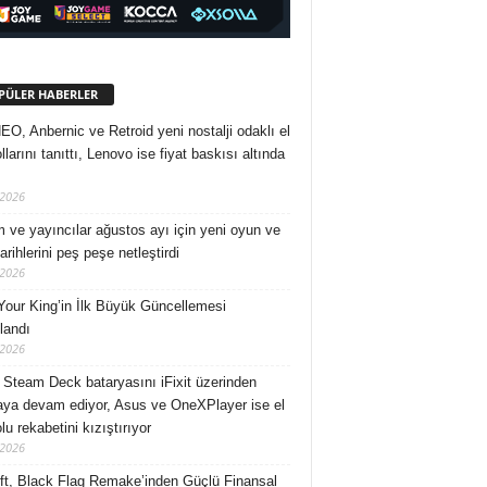
PÜLER HABERLER
O, Anbernic ve Retroid yeni nostalji odaklı el
larını tanıttı, Lenovo ise fiyat baskısı altında
/2026
 ve yayıncılar ağustos ayı için yeni oyun ve
rihlerini peş peşe netleştirdi
/2026
Your King’in İlk Büyük Güncellemesi
landı
/2026
 Steam Deck bataryasını iFixit üzerinden
ya devam ediyor, Asus ve OneXPlayer ise el
u rekabetini kızıştırıyor
/2026
ft, Black Flag Remake’inden Güçlü Finansal