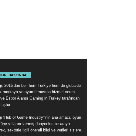
BOGI HAKKINDA
i, 2016’dan beri hem Türkiye hem de globalde
ok markaya ve oyun firmasına hizmet veren
ve Espor Ajansı Gaming in Turkey tarafından
muştur.
i “Hub of Game Industry”‘nin ana amacı, oyun
üne yıllarını vermiş duayenleri bir araya
rek, sektörle ilgili önemli bilgi ve verileri sizlere