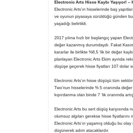
Electronic Arts Hisse Kaybı Yaşıyor! –
Electronic Arts’ın hisselerinde baş yapıtlar
ve oyunun piyasaya sürüldüğü günden bug
yaşadığı belirtildi.
2017 yılına hızlı bir başlangıç yapan Elec
değer kazanmış durumdaydı. Fakat Kasım ay
kararlar ile birlikte %8,5 ‘lik bir değer ka
planlayan Electronic Arts Ekim ayında rek
düşüşe geçerek hisse fiyatları 107 dolar s
Electronic Arts’ın hisse düşüşü tüm sektör
Two’nun hisselerinde % 5 oranında değer ar
kıpırdanma olan binde 7 ‘lik oranında artış 
Electronic Arts bu sert düşüş karşısında n
olumsuz algıları gerekse hisse fiyatların
Electronic Arts’ın yaşamış olduğu bu olay
düşünerek adım atacaklardır.