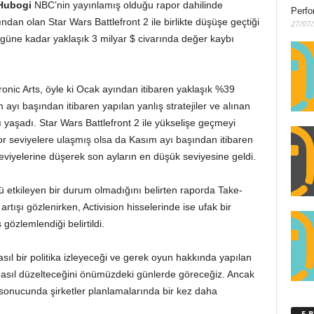
 Hubogi
NBC’nin yayınlamış olduğu rapor dahilinde
Perfo
ından olan Star Wars Battlefront 2 ile birlikte düşüşe geçtiği
27/07
üne kadar yaklaşık 3 milyar $ civarında değer kaybı
tronic Arts, öyle ki Ocak ayından itibaren yaklaşık %39
ı başından itibaren yapılan yanlış stratejiler ve alınan
ybı yaşadı. Star Wars Battlefront 2 ile yükselişe geçmeyi
or seviyelere ulaşmış olsa da Kasım ayı başından itibaren
eviyelerine düşerek son ayların en düşük seviyesine geldi.
ü etkileyen bir durum olmadığını belirten raporda Take-
tışı gözlenirken, Activision hisselerinde ise ufak bir
gözlemlendiği belirtildi.
asıl bir politika izleyeceği ve gerek oyun hakkında yapılan
ı nasıl düzelteceğini önümüzdeki günlerde göreceğiz. Ancak
 sonucunda şirketler planlamalarında bir kez daha
E-