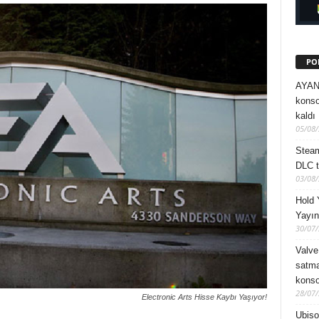
PO
AYANE
konsol
kaldı
05/08
Steam
DLC ta
03/08
Hold 
Yayın
30/07
Valve
satma
konsol
28/07
Electronic Arts Hisse Kaybı Yaşıyor!
Ubiso