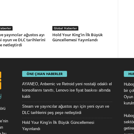
Haberler
Global Haberler
e yayıncılar ağustos ayı
Hold Your King’in İlk Büyük
ni oyun ve DLC tarihlerini
Güncellemesi Yayınlandı
e netleştirdi
ÖNE ÇIKAN HABERLER
HU
AYANEO, Anbernic ve Retroid yeni nostalji odaklı el
Hubog
konsollarını tanıttı, Lenovo ise fiyat baskısı altında
bir ç
kaldı
Oyun 
kurul
Steam ve yayıncılar ağustos ayı için yeni oyun ve
örü
DLC tarihlerini peş peşe netleştirdi
Hubog
e’nin
sektör
Hold Your King’in İlk Büyük Güncellemesi
un
getire
Yayınlandı
e bu