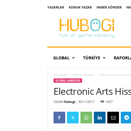
YAZARLAR
KONUK YAZAR
HABER GÖNDER
HA
H
u
b
o
g
i
GLOBAL
TÜRKIYE
RAPORL
Ana Sayfa
Global Haberler
Electronic Arts Hisse 
GLOBAL HABERLER
Electronic Arts His
YAZAR:
Hubogi
-
30/11/2017
1657