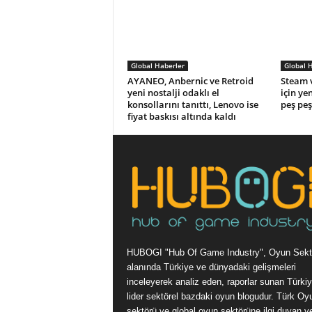
Global Haberler
Global 
AYANEO, Anbernic ve Retroid
Steam v
yeni nostalji odaklı el
için ye
konsollarını tanıttı, Lenovo ise
peş peş
fiyat baskısı altında kaldı
HUBOGI "Hub Of Game Industry", Oyun Sekt
alanında Türkiye ve dünyadaki gelişmeleri
inceleyerek analiz eden, raporlar sunan Türkiy
lider sektörel bazdaki oyun blogudur. Türk Oy
sektörü ve global oyun sektörüne ilgi duyan v