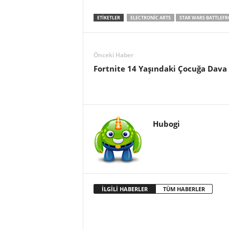
ETIKETLER
ELECTRONIC ARTS
STAR WARS BATTLEFR
Önceki Haber
Fortnite 14 Yaşındaki Çocuğa Dava 
Hubogi
İLGİLİ HABERLER
TÜM HABERLER