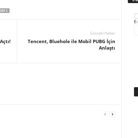
ONT 2
E-
Sonraki Haber
Açtı!
Tencent, Bluehole ile Mobil PUBG İçin
Anlaştı