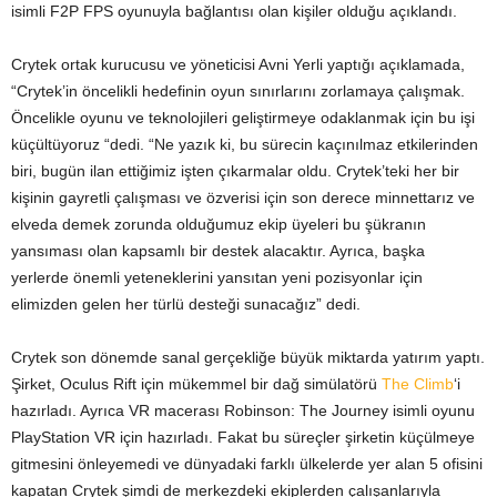
isimli F2P FPS oyunuyla bağlantısı olan kişiler olduğu açıklandı.
Crytek ortak kurucusu ve yöneticisi Avni Yerli yaptığı açıklamada,
“Crytek’in öncelikli hedefinin oyun sınırlarını zorlamaya çalışmak.
Öncelikle oyunu ve teknolojileri geliştirmeye odaklanmak için bu işi
küçültüyoruz “dedi. “Ne yazık ki, bu sürecin kaçınılmaz etkilerinden
biri, bugün ilan ettiğimiz işten çıkarmalar oldu. Crytek’teki her bir
kişinin gayretli çalışması ve özverisi için son derece minnettarız ve
elveda demek zorunda olduğumuz ekip üyeleri bu şükranın
yansıması olan kapsamlı bir destek alacaktır. Ayrıca, başka
yerlerde önemli yeteneklerini yansıtan yeni pozisyonlar için
elimizden gelen her türlü desteği sunacağız” dedi.
Crytek son dönemde sanal gerçekliğe büyük miktarda yatırım yaptı.
Şirket, Oculus Rift için mükemmel bir dağ simülatörü
The Climb
‘i
hazırladı. Ayrıca VR macerası Robinson: The Journey isimli oyunu
PlayStation VR için hazırladı. Fakat bu süreçler şirketin küçülmeye
gitmesini önleyemedi ve dünyadaki farklı ülkelerde yer alan 5 ofisini
kapatan Crytek şimdi de merkezdeki ekiplerden çalışanlarıyla