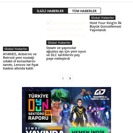
İLGİLİ HABERLER
TÜM HABERLER
Global Haberler
Hold Your King’in İlk
Büyük Güncellemesi
Yayınlandı
Global Haberler
Steam ve yayıncılar
Global Haberler
ağustos ayı için yeni oyun
AYANEO, Anbernic ve
ve DLC tarihlerini peş
Retroid yeni nostalji
peşe netleştirdi
odaklı el konsollarını
tanıttı, Lenovo ise fiyat
baskısı altında kaldı