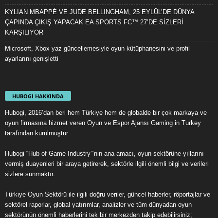
KYLIAN MBAPPÉ VE JUDE BELLINGHAM, 25 EYLÜL’DE DÜNYA
ÇAPINDA ÇIKIŞ YAPACAK EA SPORTS FC™ 27’DE SİZLERİ
KARŞILIYOR
Microsoft, Xbox yaz güncellemesiyle oyun kütüphanesini ve profil
ayarlarını genişletti
HUBOGI HAKKINDA
Hubogi, 2016’dan beri hem Türkiye hem de globalde bir çok markaya ve
oyun firmasına hizmet veren Oyun ve Espor Ajansı Gaming in Turkey
tarafından kurulmuştur.
Hubogi “Hub of Game Industry”‘nin ana amacı, oyun sektörüne yıllarını
vermiş duayenleri bir araya getirerek, sektörle ilgili önemli bilgi ve verileri
sizlere sunmaktır.
Türkiye Oyun Sektörü ile ilgili doğru veriler, güncel haberler, röportajlar ve
sektörel raporlar, global yatırımlar, analizler ve tüm dünyadan oyun
sektörünün önemli haberlerini tek bir merkezden takip edebilirsiniz;