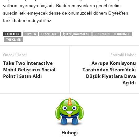
yollarını ayırmaya başladı. Bu durum oyunların genel üretim
sürecini etkilemeyecek dense de önümüzdeki dönem Crytek’ten
farklı haberler duyabiliriz.
ETIKETLER
CRYTEK
FRANKFURT
IŞTEN ÇIKARMALAR
ROBINSON: THE JOURNEY
THE CLIMB
Önceki Haber
Sonraki Haber
Take Two Interactive
Avrupa Komisyonu
Mobil Geliştirici Social
Tarafından Steam’deki
Point’i Satın Aldı
Düşük Fiyatlara Dava
Açıldı
Hubogi