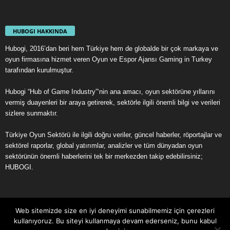
HUBOGI HAKKINDA
Hubogi, 2016’dan beri hem Türkiye hem de globalde bir çok markaya ve
oyun firmasına hizmet veren Oyun ve Espor Ajansı Gaming in Turkey
tarafından kurulmuştur.
Hubogi “Hub of Game Industry”‘nin ana amacı, oyun sektörüne yıllarını
vermiş duayenleri bir araya getirerek, sektörle ilgili önemli bilgi ve verileri
sizlere sunmaktır.
Türkiye Oyun Sektörü ile ilgili doğru veriler, güncel haberler, röportajlar ve
sektörel raporlar, global yatırımlar, analizler ve tüm dünyadan oyun
sektörünün önemli haberlerini tek bir merkezden takip edebilirsiniz;
HUBOGI.
Web sitemizde size en iyi deneyimi sunabilmemiz için çerezleri
kullanıyoruz. Bu siteyi kullanmaya devam ederseniz, bunu kabul
Çerez Politikası
Aydınlatma Metni
Kullanıcı Sözleşmesi