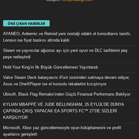
ÖNE ÇIKAN HABERLER
AYANEO, Anbernic ve Retroid yeni nostalji odaklı el konsollarını tanıttı,
Lenovo ise fiyat baskısı altında kaldı
Steam ve yayıncılar ağustos ayı için yeni oyun ve DLC tarihlerini peş
peşe netleştirdi
Hold Your King’in İlk Büyük Güncellemesi Yayınlandı
Valve Steam Deck bataryasını iFixit üzerinden satmaya devam ediyor,
Asus ve OneXPlayer ise el konsolu rekabetini kızıştırıyor
Ubisoft, Black Flag Remake’inden Güçlü Finansal Performans Bekliyor
KYLIAN MBAPPÉ VE JUDE BELLINGHAM, 25 EYLÜL’DE DÜNYA
ÇAPINDA ÇIKIŞ YAPACAK EA SPORTS FC™ 27’DE SİZLERİ
KARŞILIYOR
Microsoft, Xbox yaz güncellemesiyle oyun kütüphanesini ve profil
ayarlarını genişletti