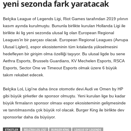
yeni sezonda fark yaratacak
Belçika League of Legends Ligi, Riot Games tarafından 2019 yılının
kasım ayında kurulmuştu. Bununla birlikte kurulan Hollanda Ligi ile
birlikte iki lig yeni sezonda ulusal lig olan European Regional
Leagues’in bir parçası olacak. European Regional Leagues (Avrupa
Ulusal Ligleri), espor ekosisteminin tüm kıtalarda yükselmesini
hedefleyen bir girişim olma özelliği taşıyor. Bu ulusal ligde bu sene
Aethra Esports, Brussels Guardians, KV Mechelen Esports, RSCA
Esports, Sector One ve Timeout Esports olmak üzere 6 büyük
takım rekabet edecek.
Belçika LoL Ligi’ne daha önce otomotiv devi Audi ve Omen by HP
gibi büyük şirketler de sponsor olmuştu. Yeni kurulan lige bu kadar
büyük firmaların sponsor olması espor ekosisteminin gelişmesinde
ve tanıtılmasında çok büyük rol olacak. Burger King ile birlikte dev
sponsorlar daha da büyüyor.
ETIKETLER
BELÇIKA LOL LIGI
BURGER KING
LEAGUE OF LEGENDS