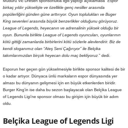
Müdürü Vic Dresen sponsorlukla ilgili yaptığı açıklamada “
Espor
birkaç yıldır yükselişte ve özellikle genç nesiller arasında
popülerliğini günden güne arttırıyor. Oyun toplulukları ve Buger
King sevenleri arasında büyük benzerlikler olduğunu görüyoruz.
League of Legends, heyecanın ve adrenalinin yüksek olduğu bir
oyun. Bununla birlikte League of Legends oyuncuları, oyunlarının
kötü gittiği zamanlarda birbirlerini kötü sözlerle alevlendirir. Biz de
kendi sloganımız olan “Ateş Seni Çağırıyor” ile Belçika
takımlarımızdan birçok heyecan dolu maç bekliyoruz.
” dedi.
Esporun her geçen gün yükselmesiyle birlikte sponsor kalitesi de bir
o kadar artıyor. Dünyaca ünlü markaların espor dünyasında yer
alması bu dünyanın gelişmesi için en büyük etkenlerden biridir.
Burger King’in ise daha bu sezon başlayacak olan Belçika League
of Legends Ligi’ne sponsor olması bu girişim için büyük bir adım
oldu.
Belçika League of Legends Ligi