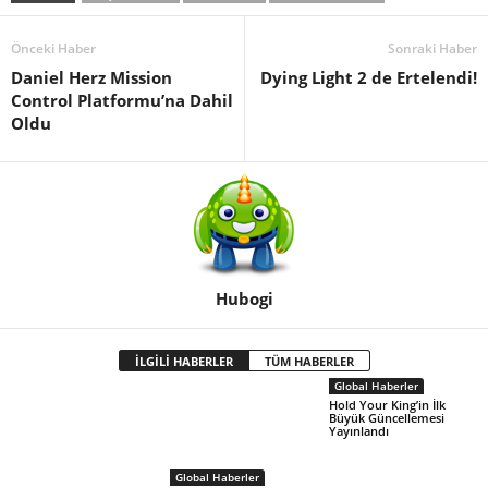
Önceki Haber
Sonraki Haber
Daniel Herz Mission
Dying Light 2 de Ertelendi!
Control Platformu’na Dahil
Oldu
Hubogi
İLGİLİ HABERLER
TÜM HABERLER
Global Haberler
Hold Your King’in İlk
Büyük Güncellemesi
Yayınlandı
Global Haberler