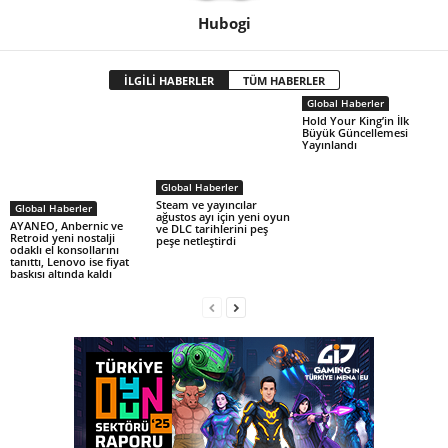
Hubogi
İLGİLİ HABERLER
TÜM HABERLER
Global Haberler
Hold Your King’in İlk
Büyük Güncellemesi
Yayınlandı
Global Haberler
Steam ve yayıncılar
Global Haberler
ağustos ayı için yeni oyun
AYANEO, Anbernic ve
ve DLC tarihlerini peş
Retroid yeni nostalji
peşe netleştirdi
odaklı el konsollarını
tanıttı, Lenovo ise fiyat
baskısı altında kaldı