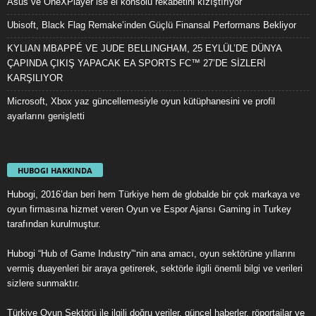
Asus ve OneXPlayer ise el konsolu rekabetini kızıştırıyor
Ubisoft, Black Flag Remake’inden Güçlü Finansal Performans Bekliyor
KYLIAN MBAPPÉ VE JUDE BELLINGHAM, 25 EYLÜL’DE DÜNYA
ÇAPINDA ÇIKIŞ YAPACAK EA SPORTS FC™ 27’DE SİZLERİ
KARŞILIYOR
Microsoft, Xbox yaz güncellemesiyle oyun kütüphanesini ve profil
ayarlarını genişletti
HUBOGI HAKKINDA
Hubogi, 2016’dan beri hem Türkiye hem de globalde bir çok markaya ve
oyun firmasına hizmet veren Oyun ve Espor Ajansı Gaming in Turkey
tarafından kurulmuştur.
Hubogi “Hub of Game Industry”‘nin ana amacı, oyun sektörüne yıllarını
vermiş duayenleri bir araya getirerek, sektörle ilgili önemli bilgi ve verileri
sizlere sunmaktır.
Türkiye Oyun Sektörü ile ilgili doğru veriler, güncel haberler, röportajlar ve