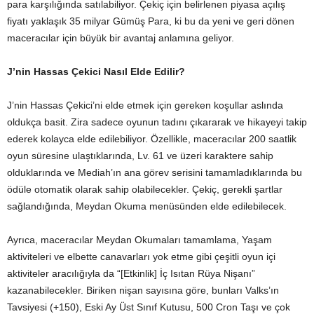
para karşılığında satılabiliyor. Çekiç için belirlenen piyasa açılış
fiyatı yaklaşık 35 milyar Gümüş Para, ki bu da yeni ve geri dönen
maceracılar için büyük bir avantaj anlamına geliyor.
J’nin Hassas Çekici Nasıl Elde Edilir?
J’nin Hassas Çekici’ni elde etmek için gereken koşullar aslında
oldukça basit. Zira sadece oyunun tadını çıkararak ve hikayeyi takip
ederek kolayca elde edilebiliyor. Özellikle, maceracılar 200 saatlik
oyun süresine ulaştıklarında, Lv. 61 ve üzeri karaktere sahip
olduklarında ve Mediah’ın ana görev serisini tamamladıklarında bu
ödüle otomatik olarak sahip olabilecekler. Çekiç, gerekli şartlar
sağlandığında, Meydan Okuma menüsünden elde edilebilecek.
Ayrıca, maceracılar Meydan Okumaları tamamlama, Yaşam
aktiviteleri ve elbette canavarları yok etme gibi çeşitli oyun içi
aktiviteler aracılığıyla da “[Etkinlik] İç Isıtan Rüya Nişanı”
kazanabilecekler. Biriken nişan sayısına göre, bunları Valks’ın
Tavsiyesi (+150), Eski Ay Üst Sınıf Kutusu, 500 Cron Taşı ve çok