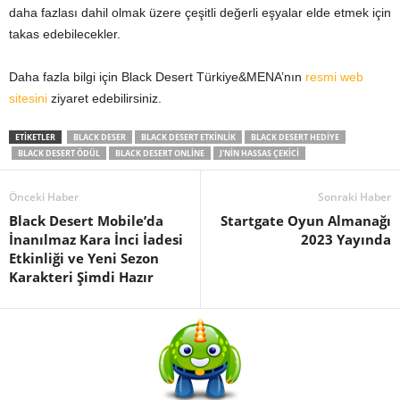
daha fazlası dahil olmak üzere çeşitli değerli eşyalar elde etmek için
takas edebilecekler.
Daha fazla bilgi için Black Desert Türkiye&MENA’nın
resmi web
sitesini
ziyaret edebilirsiniz.
ETIKETLER
BLACK DESER
BLACK DESERT ETKINLIK
BLACK DESERT HEDIYE
BLACK DESERT ÖDÜL
BLACK DESERT ONLINE
J'NIN HASSAS ÇEKICI
Önceki Haber
Sonraki Haber
Black Desert Mobile’da
Startgate Oyun Almanağı
İnanılmaz Kara İnci İadesi
2023 Yayında
Etkinliği ve Yeni Sezon
Karakteri Şimdi Hazır