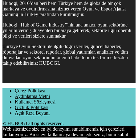
Hubogi, 2016’dan beri hem Türkiye hem de globalde bir çok
markaya ve oyun firmasına hizmet veren Oyun ve Espor Ajansı
Gaming in Turkey tarafından kurulmuştur.
Hubogi “Hub of Game Industry”‘nin ana amacı, oyun sektörüne
yıllarını vermiş duayenleri bir araya getirerek, sektörle ilgili önemli
bilgi ve verileri sizlere sunmaktır.
Türkiye Oyun Sektörü ile ilgili doğru veriler, güncel haberler,
röportajlar ve sektörel raporlar, global yatırımlar, analizler ve tüm
dünyadan oyun sektörünün önemli haberlerini tek bir merkezden
takip edebilirsiniz; HUBOGI.
Çerez Politikası
Aydınlatma Metni
Kullanıcı Sözleşmesi
Gizlilik Politikası
Açık Rıza Beyanı
© HUBOGI all rights reserved.
Web sitemizde size en iyi deneyimi sunabilmemiz için çerezleri
kullanıyoruz. Bu siteyi kullanmaya devam ederseniz, bunu kabul