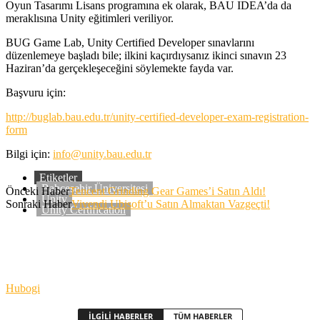
Oyun Tasarımı Lisans programına ek olarak, BAU IDEA’da da
meraklısına Unity eğitimleri veriliyor.
BUG Game Lab, Unity Certified Developer sınavlarını
düzenlemeye başladı bile; ilkini kaçırdıysanız ikinci sınavın 23
Haziran’da gerçekleşeceğini söylemekte fayda var.
Başvuru için:
http://buglab.bau.edu.tr/unity-certified-developer-exam-registration-
form
Bilgi için:
info@unity.bau.edu.tr
Etiketler
Bahçeşehir Üniversitesi
Önceki Haber
Tencent Grinding Gear Games’i Satın Aldı!
Unity
Sonraki Haber
Vivendi Ubisoft’u Satın Almaktan Vazgeçti!
Unity Certification
Hubogi
İLGİLİ HABERLER
TÜM HABERLER