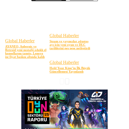
Global Haberler
Global Haberler
Steam ve yayıncılar ağustos
ayı için yeni oyun ve DLC
AYANEO, Anbernic ve
tarihlerini peş peşe netleştirdi
Retroid yeni nostalji odaklı el
konsollarını tanıttı, Lenovo
ise fiyat baskısı altında kaldı
Global Haberler
Hold Your King’in İlk Büyük
Güncellemesi Yayınlandı