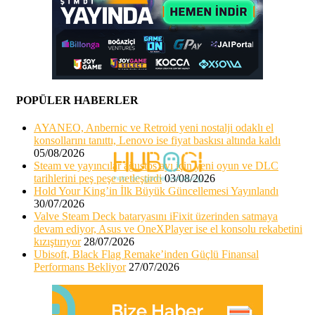
POPÜLER HABERLER
AYANEO, Anbernic ve Retroid yeni nostalji odaklı el
konsollarını tanıttı, Lenovo ise fiyat baskısı altında kaldı
05/08/2026
Steam ve yayıncılar ağustos ayı için yeni oyun ve DLC
tarihlerini peş peşe netleştirdi
03/08/2026
Hold Your King’in İlk Büyük Güncellemesi Yayınlandı
30/07/2026
Valve Steam Deck bataryasını iFixit üzerinden satmaya
devam ediyor, Asus ve OneXPlayer ise el konsolu rekabetini
kızıştırıyor
28/07/2026
Ubisoft, Black Flag Remake’inden Güçlü Finansal
Performans Bekliyor
27/07/2026