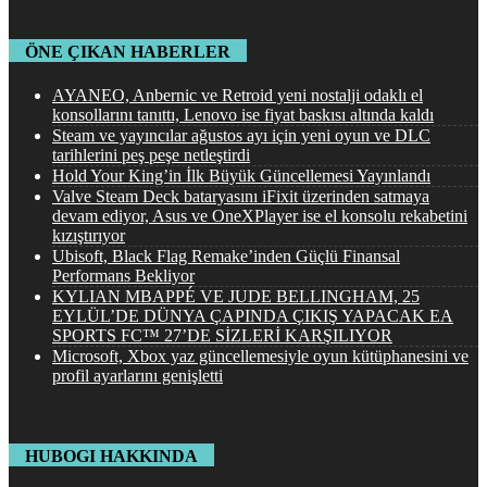
ÖNE ÇIKAN HABERLER
AYANEO, Anbernic ve Retroid yeni nostalji odaklı el
konsollarını tanıttı, Lenovo ise fiyat baskısı altında kaldı
Steam ve yayıncılar ağustos ayı için yeni oyun ve DLC
tarihlerini peş peşe netleştirdi
Hold Your King’in İlk Büyük Güncellemesi Yayınlandı
Valve Steam Deck bataryasını iFixit üzerinden satmaya
devam ediyor, Asus ve OneXPlayer ise el konsolu rekabetini
kızıştırıyor
Ubisoft, Black Flag Remake’inden Güçlü Finansal
Performans Bekliyor
KYLIAN MBAPPÉ VE JUDE BELLINGHAM, 25
EYLÜL’DE DÜNYA ÇAPINDA ÇIKIŞ YAPACAK EA
SPORTS FC™ 27’DE SİZLERİ KARŞILIYOR
Microsoft, Xbox yaz güncellemesiyle oyun kütüphanesini ve
profil ayarlarını genişletti
HUBOGI HAKKINDA