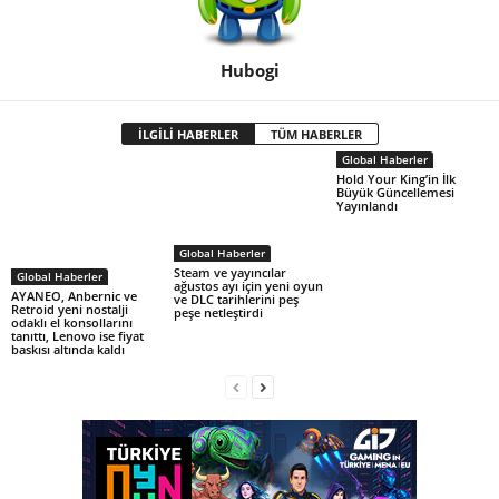
Hubogi
İLGİLİ HABERLER
TÜM HABERLER
Global Haberler
Hold Your King’in İlk
Büyük Güncellemesi
Yayınlandı
Global Haberler
Steam ve yayıncılar
Global Haberler
ağustos ayı için yeni oyun
AYANEO, Anbernic ve
ve DLC tarihlerini peş
Retroid yeni nostalji
peşe netleştirdi
odaklı el konsollarını
tanıttı, Lenovo ise fiyat
baskısı altında kaldı