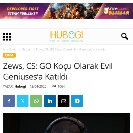
Ana Sayfa
Espor
Zews, CS: GO Koçu Olarak Evil Geniuses’a Katıldı
ESPOR
Zews, CS: GO Koçu Olarak Evil
Geniuses’a Katıldı
YAZAR:
Hubogi
-
12/04/2020
1064