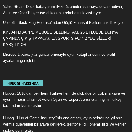
Valve Steam Deck bataryasını iFixit üzerinden satmaya devam ediyor,
Asus ve OneXPlayer ise el konsolu rekabetini kızıştırıyor
Ubisoft, Black Flag Remake’inden Güçlü Finansal Performans Bekliyor
KYLIAN MBAPPÉ VE JUDE BELLINGHAM, 25 EYLÜL’DE DÜNYA
ÇAPINDA ÇIKIŞ YAPACAK EA SPORTS FC™ 27’DE SİZLERİ
KARŞILIYOR
Microsoft, Xbox yaz güncellemesiyle oyun kütüphanesini ve profil
ayarlarını genişletti
HUBOGI HAKKINDA
Hubogi, 2016’dan beri hem Türkiye hem de globalde bir çok markaya ve
oyun firmasına hizmet veren Oyun ve Espor Ajansı Gaming in Turkey
tarafından kurulmuştur.
Hubogi “Hub of Game Industry”‘nin ana amacı, oyun sektörüne yıllarını
vermiş duayenleri bir araya getirerek, sektörle ilgili önemli bilgi ve verileri
sizlere sunmaktır.