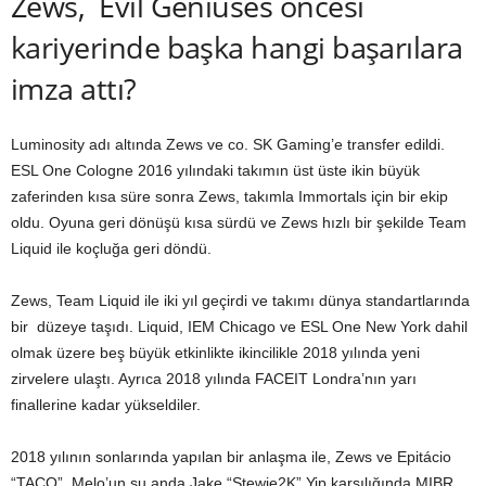
Zews, Evil Geniuses öncesi
kariyerinde başka hangi başarılara
imza attı?
Luminosity adı altında Zews ve co. SK Gaming’e transfer edildi.
ESL One Cologne 2016 yılındaki takımın üst üste ikin büyük
zaferinden kısa süre sonra Zews, takımla Immortals için bir ekip
oldu. Oyuna geri dönüşü kısa sürdü ve Zews hızlı bir şekilde Team
Liquid ile koçluğa geri döndü.
Zews, Team Liquid ile iki yıl geçirdi ve takımı dünya standartlarında
bir düzeye taşıdı. Liquid, IEM Chicago ve ESL One New York dahil
olmak üzere beş büyük etkinlikte ikincilikle 2018 yılında yeni
zirvelere ulaştı. Ayrıca 2018 yılında FACEIT Londra’nın yarı
finallerine kadar yükseldiler.
2018 yılının sonlarında yapılan bir anlaşma ile, Zews ve Epitácio
“TACO” Melo’un şu anda Jake “Stewie2K” Yip karşılığında MIBR