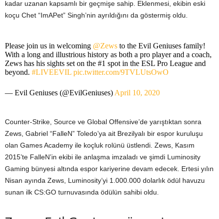
kadar uzanan kapsamlı bir geçmişe sahip. Eklenmesi, ekibin eski
koçu Chet “ImAPet” Singh’nin ayrıldığını da göstermiş oldu.
Please join us in welcoming
@Zews
to the Evil Geniuses family!
With a long and illustrious history as both a pro player and a coach,
Zews has his sights set on the #1 spot in the ESL Pro League and
beyond.
#LIVEEVIL
pic.twitter.com/9TVLUtsOwO
— Evil Geniuses (@EvilGeniuses)
April 10, 2020
Counter-Strike, Source ve Global Offensive’de yarıştıktan sonra
Zews, Gabriel “FalleN” Toledo’ya ait Brezilyalı bir espor kuruluşu
olan Games Academy ile koçluk rolünü üstlendi. Zews, Kasım
2015’te FalleN’in ekibi ile anlaşma imzaladı ve şimdi Luminosity
Gaming bünyesi altında espor kariyerine devam edecek. Ertesi yılın
Nisan ayında Zews, Luminosity’yi 1.000.000 dolarlık ödül havuzu
sunan ilk CS:GO turnuvasında ödülün sahibi oldu.