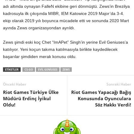
adı altında oynayan FalleN ekibine geri dönmüştü. Zews’in Brezilya
kadrosuyla ilk çıkışında MIBR, IEM Katowice 2019 Major’da 3-4.
ekip olarak 2019 yılı boyunca mücadele etti ve sonunda 2020 Mart
ayında Zews organizasyondan ayrıldı.
Zews şimdi eski koç Chet “ImAPet” Singh’in yerine Evil Geniuses’a
katılıyor. Yeni koçun takıma katılmasıyla birlikte kaydedilecek
başarılar şimdiden merak konusu oldu.
ETIKETLER
CS:GO
EVIL GENIUSES
ZEWS
Önceki Haber
Sonraki Haber
Riot Games Türkiye Ülke
Riot Games Yapacağı Bağış
Müdürü Erdinç İyikul
Konusunda Oyunculara
Oldu!
Söz Hakkı Verdi!