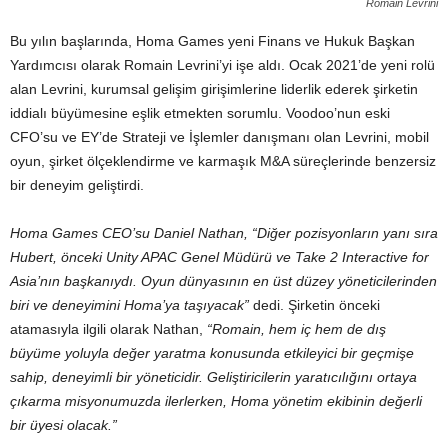
Romain Levrini
Bu yılın başlarında, Homa Games yeni Finans ve Hukuk Başkan
Yardımcısı olarak Romain Levrini’yi işe aldı. Ocak 2021’de yeni rolü
alan Levrini, kurumsal gelişim girişimlerine liderlik ederek şirketin
iddialı büyümesine eşlik etmekten sorumlu. Voodoo’nun eski
CFO’su ve EY’de Strateji ve İşlemler danışmanı olan Levrini, mobil
oyun, şirket ölçeklendirme ve karmaşık M&A süreçlerinde benzersiz
bir deneyim geliştirdi.
Homa Games CEO’su Daniel Nathan, “Diğer pozisyonların yanı sıra
Hubert, önceki Unity APAC Genel Müdürü ve Take 2 Interactive for
Asia’nın başkanıydı. Oyun dünyasının en üst düzey yöneticilerinden
biri ve deneyimini Homa’ya taşıyacak”
dedi. Şirketin önceki
atamasıyla ilgili olarak Nathan,
“Romain, hem iç hem de dış
büyüme yoluyla değer yaratma konusunda etkileyici bir geçmişe
sahip, deneyimli bir yöneticidir. Geliştiricilerin yaratıcılığını ortaya
çıkarma misyonumuzda ilerlerken, Homa yönetim ekibinin değerli
bir üyesi olacak.”