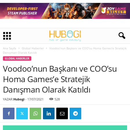
Ana Sayfa
Global Haberler
Voodoo’nun Başkanı ve COO’su Homa Games’e Stratejik
Danışman Olarak Katıldı
GLOBAL HABERLER
Voodoo’nun Başkanı ve COO’su
Homa Games’e Stratejik
Danışman Olarak Katıldı
YAZAR:
Hubogi
-
17/07/2021
528