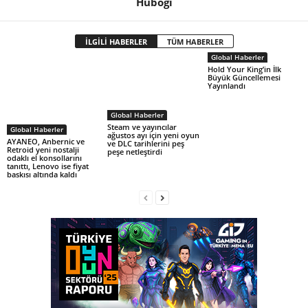
Hubogi
İLGİLİ HABERLER
TÜM HABERLER
Global Haberler
Hold Your King’in İlk
Büyük Güncellemesi
Yayınlandı
Global Haberler
Steam ve yayıncılar
Global Haberler
ağustos ayı için yeni oyun
AYANEO, Anbernic ve
ve DLC tarihlerini peş
Retroid yeni nostalji
peşe netleştirdi
odaklı el konsollarını
tanıttı, Lenovo ise fiyat
baskısı altında kaldı