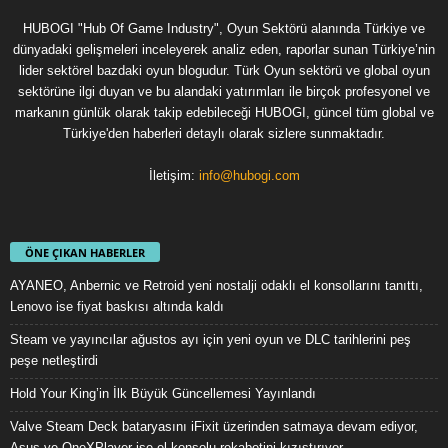
HUBOGI "Hub Of Game Industry", Oyun Sektörü alanında Türkiye ve
dünyadaki gelişmeleri inceleyerek analiz eden, raporlar sunan Türkiye’nin
lider sektörel bazdaki oyun blogudur. Türk Oyun sektörü ve global oyun
sektörüne ilgi duyan ve bu alandaki yatırımları ile birçok profesyonel ve
markanın günlük olarak takip edebileceği HUBOGI, güncel tüm global ve
Türkiye'den haberleri detaylı olarak sizlere sunmaktadır.
İletişim:
info@hubogi.com
ÖNE ÇIKAN HABERLER
AYANEO, Anbernic ve Retroid yeni nostalji odaklı el konsollarını tanıttı,
Lenovo ise fiyat baskısı altında kaldı
Steam ve yayıncılar ağustos ayı için yeni oyun ve DLC tarihlerini peş
peşe netleştirdi
Hold Your King’in İlk Büyük Güncellemesi Yayınlandı
Valve Steam Deck bataryasını iFixit üzerinden satmaya devam ediyor,
Asus ve OneXPlayer ise el konsolu rekabetini kızıştırıyor