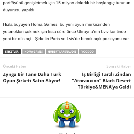
portföyünü genişletmek için 15 milyon dolarlık bir başlangıç turunun
duyurusu yapıldı.
Hızla büyüyen Homa Games, bu yeni oyun merkezinden
yetenekleri çekmek için kısa süre önce Ukrayna’nın Lviv kentinde
yeni bir ofis açtı. Şirketin Paris ve Lviv’de birçok açık pozisyonu var.
ETIKETLER
HOMA GAMES
HUBERT LARENAUDIE
VOODOO
Önceki Haber
Sonraki Haber
Zynga Bir Tane Daha Türk
İş Birliği Tarzlı Zindan
Oyun Şirketi Satın Alıyor!
“Atoraxxion” Black Desert
Türkiye&MENA’ya Geldi