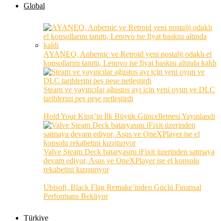
Global
AYANEO, Anbernic ve Retroid yeni nostalji odaklı el
konsollarını tanıttı, Lenovo ise fiyat baskısı altında kaldı
Steam ve yayıncılar ağustos ayı için yeni oyun ve DLC
tarihlerini peş peşe netleştirdi
Hold Your King’in İlk Büyük Güncellemesi Yayınlandı
Valve Steam Deck bataryasını iFixit üzerinden satmaya
devam ediyor, Asus ve OneXPlayer ise el konsolu
rekabetini kızıştırıyor
Ubisoft, Black Flag Remake’inden Güçlü Finansal
Performans Bekliyor
Türkiye