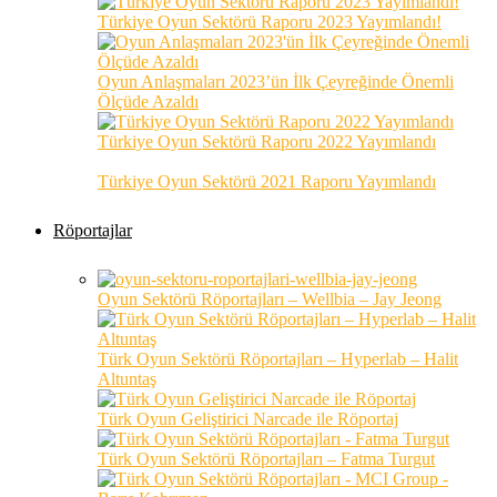
Türkiye Oyun Sektörü Raporu 2023 Yayımlandı!
Oyun Anlaşmaları 2023’ün İlk Çeyreğinde Önemli
Ölçüde Azaldı
Türkiye Oyun Sektörü Raporu 2022 Yayımlandı
Türkiye Oyun Sektörü 2021 Raporu Yayımlandı
Röportajlar
Oyun Sektörü Röportajları – Wellbia – Jay Jeong
Türk Oyun Sektörü Röportajları – Hyperlab – Halit
Altuntaş
Türk Oyun Geliştirici Narcade ile Röportaj
Türk Oyun Sektörü Röportajları – Fatma Turgut