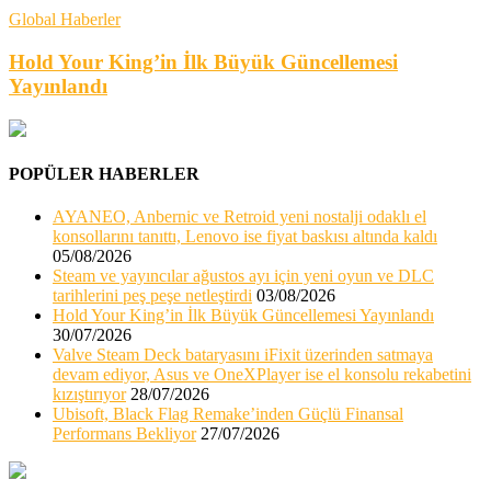
Global Haberler
Hold Your King’in İlk Büyük Güncellemesi
Yayınlandı
POPÜLER HABERLER
AYANEO, Anbernic ve Retroid yeni nostalji odaklı el
konsollarını tanıttı, Lenovo ise fiyat baskısı altında kaldı
05/08/2026
Steam ve yayıncılar ağustos ayı için yeni oyun ve DLC
tarihlerini peş peşe netleştirdi
03/08/2026
Hold Your King’in İlk Büyük Güncellemesi Yayınlandı
30/07/2026
Valve Steam Deck bataryasını iFixit üzerinden satmaya
devam ediyor, Asus ve OneXPlayer ise el konsolu rekabetini
kızıştırıyor
28/07/2026
Ubisoft, Black Flag Remake’inden Güçlü Finansal
Performans Bekliyor
27/07/2026