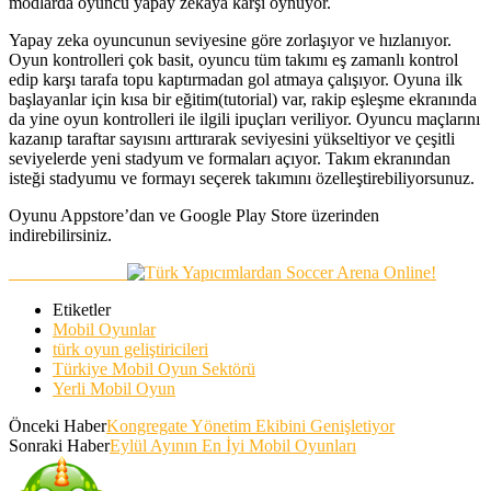
modlarda oyuncu yapay zekaya karşı oynuyor.
Yapay zeka oyuncunun seviyesine göre zorlaşıyor ve hızlanıyor.
Oyun kontrolleri çok basit, oyuncu tüm takımı eş zamanlı kontrol
edip karşı tarafa topu kaptırmadan gol atmaya çalışıyor. Oyuna ilk
başlayanlar için kısa bir eğitim(tutorial) var, rakip eşleşme ekranında
da yine oyun kontrolleri ile ilgili ipuçları veriliyor. Oyuncu maçlarını
kazanıp taraftar sayısını arttırarak seviyesini yükseltiyor ve çeşitli
seviyelerde yeni stadyum ve formaları açıyor. Takım ekranından
isteği stadyumu ve formayı seçerek takımını özelleştirebiliyorsunuz.
Oyunu Appstore’dan ve Google Play Store üzerinden
indirebilirsiniz.
Etiketler
Mobil Oyunlar
türk oyun geliştiricileri
Türkiye Mobil Oyun Sektörü
Yerli Mobil Oyun
Önceki Haber
Kongregate Yönetim Ekibini Genişletiyor
Sonraki Haber
Eylül Ayının En İyi Mobil Oyunları