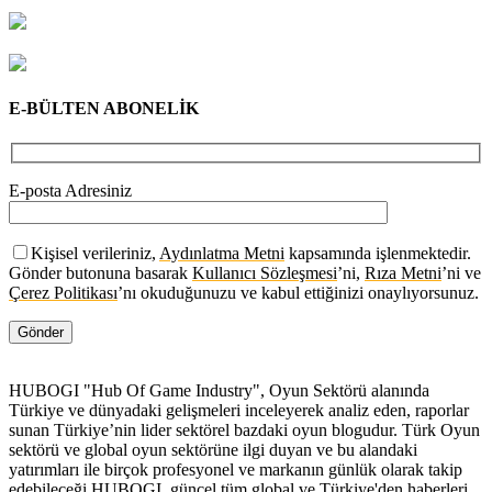
E-BÜLTEN ABONELİK
E-posta Adresiniz
Kişisel verileriniz,
Aydınlatma Metni
kapsamında işlenmektedir.
Gönder butonuna basarak
Kullanıcı Sözleşmesi
’ni,
Rıza Metni
’ni ve
Çerez Politikası
’nı okuduğunuzu ve kabul ettiğinizi onaylıyorsunuz.
HUBOGI "Hub Of Game Industry", Oyun Sektörü alanında
Türkiye ve dünyadaki gelişmeleri inceleyerek analiz eden, raporlar
sunan Türkiye’nin lider sektörel bazdaki oyun blogudur. Türk Oyun
sektörü ve global oyun sektörüne ilgi duyan ve bu alandaki
yatırımları ile birçok profesyonel ve markanın günlük olarak takip
edebileceği HUBOGI, güncel tüm global ve Türkiye'den haberleri