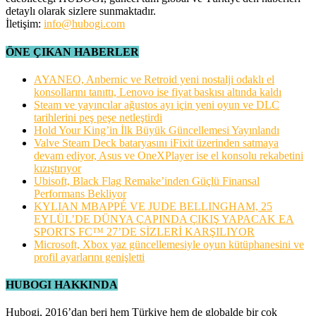
detaylı olarak sizlere sunmaktadır.
İletişim:
info@hubogi.com
ÖNE ÇIKAN HABERLER
AYANEO, Anbernic ve Retroid yeni nostalji odaklı el
konsollarını tanıttı, Lenovo ise fiyat baskısı altında kaldı
Steam ve yayıncılar ağustos ayı için yeni oyun ve DLC
tarihlerini peş peşe netleştirdi
Hold Your King’in İlk Büyük Güncellemesi Yayınlandı
Valve Steam Deck bataryasını iFixit üzerinden satmaya
devam ediyor, Asus ve OneXPlayer ise el konsolu rekabetini
kızıştırıyor
Ubisoft, Black Flag Remake’inden Güçlü Finansal
Performans Bekliyor
KYLIAN MBAPPÉ VE JUDE BELLINGHAM, 25
EYLÜL’DE DÜNYA ÇAPINDA ÇIKIŞ YAPACAK EA
SPORTS FC™ 27’DE SİZLERİ KARŞILIYOR
Microsoft, Xbox yaz güncellemesiyle oyun kütüphanesini ve
profil ayarlarını genişletti
HUBOGI HAKKINDA
Hubogi, 2016’dan beri hem Türkiye hem de globalde bir çok