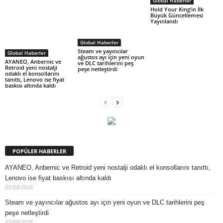
Global Haberler
Hold Your King’in İlk
Büyük Güncellemesi
Yayınlandı
Global Haberler
Steam ve yayıncılar
Global Haberler
ağustos ayı için yeni oyun
AYANEO, Anbernic ve
ve DLC tarihlerini peş
Retroid yeni nostalji
peşe netleştirdi
odaklı el konsollarını
tanıttı, Lenovo ise fiyat
baskısı altında kaldı
POPÜLER HABERLER
AYANEO, Anbernic ve Retroid yeni nostalji odaklı el konsollarını tanıttı,
Lenovo ise fiyat baskısı altında kaldı
05/08/2026
Steam ve yayıncılar ağustos ayı için yeni oyun ve DLC tarihlerini peş
peşe netleştirdi
03/08/2026