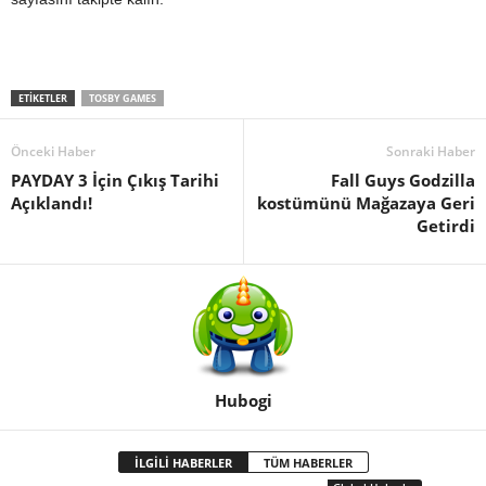
ETIKETLER
TOSBY GAMES
Önceki Haber
Sonraki Haber
PAYDAY 3 İçin Çıkış Tarihi
Fall Guys Godzilla
Açıklandı!
kostümünü Mağazaya Geri
Getirdi
Hubogi
İLGİLİ HABERLER
TÜM HABERLER