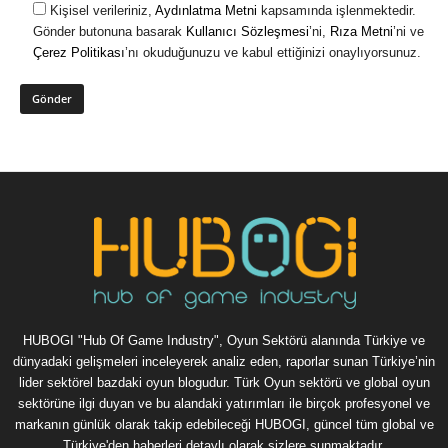
Kişisel verileriniz,
Aydınlatma Metni
kapsamında işlenmektedir.
Gönder butonuna basarak
Kullanıcı Sözleşmesi
’ni,
Rıza Metni
’ni ve
Çerez Politikası
’nı okuduğunuzu ve kabul ettiğinizi onaylıyorsunuz.
HUBOGI "Hub Of Game Industry", Oyun Sektörü alanında Türkiye ve
dünyadaki gelişmeleri inceleyerek analiz eden, raporlar sunan Türkiye’nin
lider sektörel bazdaki oyun blogudur. Türk Oyun sektörü ve global oyun
sektörüne ilgi duyan ve bu alandaki yatırımları ile birçok profesyonel ve
markanın günlük olarak takip edebileceği HUBOGI, güncel tüm global ve
Türkiye'den haberleri detaylı olarak sizlere sunmaktadır.