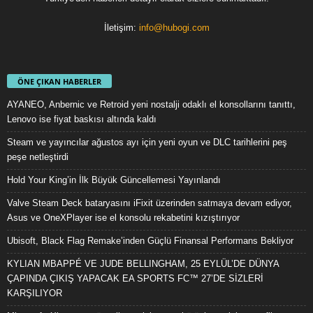
İletişim:
info@hubogi.com
ÖNE ÇIKAN HABERLER
AYANEO, Anbernic ve Retroid yeni nostalji odaklı el konsollarını tanıttı,
Lenovo ise fiyat baskısı altında kaldı
Steam ve yayıncılar ağustos ayı için yeni oyun ve DLC tarihlerini peş
peşe netleştirdi
Hold Your King’in İlk Büyük Güncellemesi Yayınlandı
Valve Steam Deck bataryasını iFixit üzerinden satmaya devam ediyor,
Asus ve OneXPlayer ise el konsolu rekabetini kızıştırıyor
Ubisoft, Black Flag Remake’inden Güçlü Finansal Performans Bekliyor
KYLIAN MBAPPÉ VE JUDE BELLINGHAM, 25 EYLÜL’DE DÜNYA
ÇAPINDA ÇIKIŞ YAPACAK EA SPORTS FC™ 27’DE SİZLERİ
KARŞILIYOR