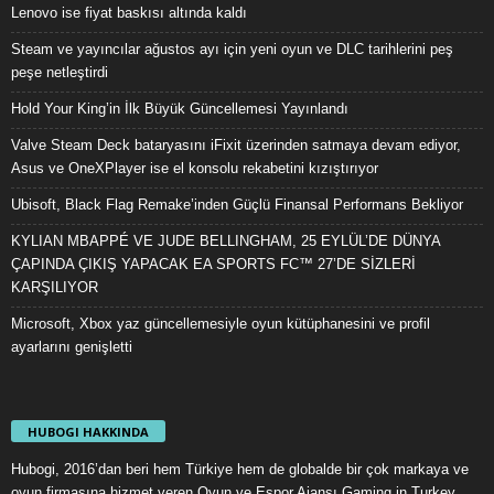
Lenovo ise fiyat baskısı altında kaldı
Steam ve yayıncılar ağustos ayı için yeni oyun ve DLC tarihlerini peş
peşe netleştirdi
Hold Your King’in İlk Büyük Güncellemesi Yayınlandı
Valve Steam Deck bataryasını iFixit üzerinden satmaya devam ediyor,
Asus ve OneXPlayer ise el konsolu rekabetini kızıştırıyor
Ubisoft, Black Flag Remake’inden Güçlü Finansal Performans Bekliyor
KYLIAN MBAPPÉ VE JUDE BELLINGHAM, 25 EYLÜL’DE DÜNYA
ÇAPINDA ÇIKIŞ YAPACAK EA SPORTS FC™ 27’DE SİZLERİ
KARŞILIYOR
Microsoft, Xbox yaz güncellemesiyle oyun kütüphanesini ve profil
ayarlarını genişletti
HUBOGI HAKKINDA
Hubogi, 2016’dan beri hem Türkiye hem de globalde bir çok markaya ve
oyun firmasına hizmet veren Oyun ve Espor Ajansı Gaming in Turkey