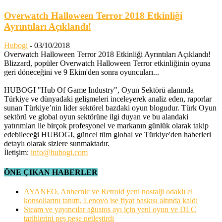
Overwatch Halloween Terror 2018 Etkinliği
Ayrıntıları Açıklandı!
Hubogi
-
03/10/2018
Overwatch Halloween Terror 2018 Etkinliği Ayrıntıları Açıklandı!
Blizzard, popüler Overwatch Halloween Terror etkinliğinin oyuna
geri döneceğini ve 9 Ekim'den sonra oyuncuları...
HUBOGI "Hub Of Game Industry", Oyun Sektörü alanında
Türkiye ve dünyadaki gelişmeleri inceleyerek analiz eden, raporlar
sunan Türkiye’nin lider sektörel bazdaki oyun blogudur. Türk Oyun
sektörü ve global oyun sektörüne ilgi duyan ve bu alandaki
yatırımları ile birçok profesyonel ve markanın günlük olarak takip
edebileceği HUBOGI, güncel tüm global ve Türkiye'den haberleri
detaylı olarak sizlere sunmaktadır.
İletişim:
info@hubogi.com
ÖNE ÇIKAN HABERLER
AYANEO, Anbernic ve Retroid yeni nostalji odaklı el
konsollarını tanıttı, Lenovo ise fiyat baskısı altında kaldı
Steam ve yayıncılar ağustos ayı için yeni oyun ve DLC
tarihlerini peş peşe netleştirdi