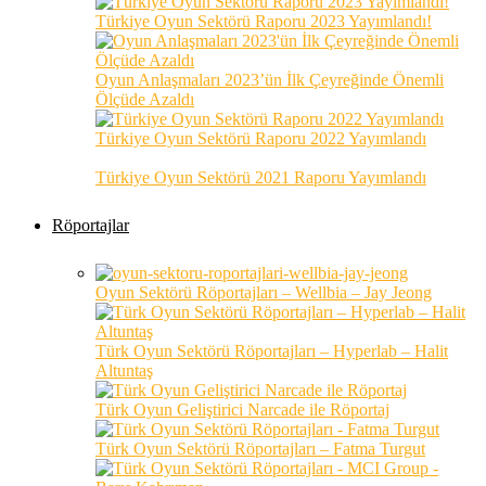
Türkiye Oyun Sektörü Raporu 2023 Yayımlandı!
Oyun Anlaşmaları 2023’ün İlk Çeyreğinde Önemli
Ölçüde Azaldı
Türkiye Oyun Sektörü Raporu 2022 Yayımlandı
Türkiye Oyun Sektörü 2021 Raporu Yayımlandı
Röportajlar
Oyun Sektörü Röportajları – Wellbia – Jay Jeong
Türk Oyun Sektörü Röportajları – Hyperlab – Halit
Altuntaş
Türk Oyun Geliştirici Narcade ile Röportaj
Türk Oyun Sektörü Röportajları – Fatma Turgut