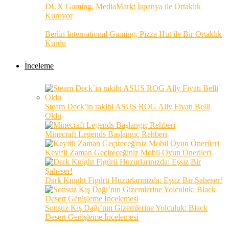
DUX Gaming, MediaMarkt İspanya ile Ortaklık
Kuruyor
Berlin International Gaming, Pizza Hut ile Bir Ortaklık
Kurdu
İnceleme
Steam Deck’in rakibi ASUS ROG Ally Fiyatı Belli
Oldu
Minecraft Legends Başlangıç Rehberi
Keyifli Zaman Geçireceğiniz Mobil Oyun Önerileri
Dark Knight Figürü Huzurlarınızda: Eşsiz Bir Şaheser!
Sonsuz Kış Dağı’nın Gizemlerine Yolculuk: Black
Desert Genişleme İncelemesi