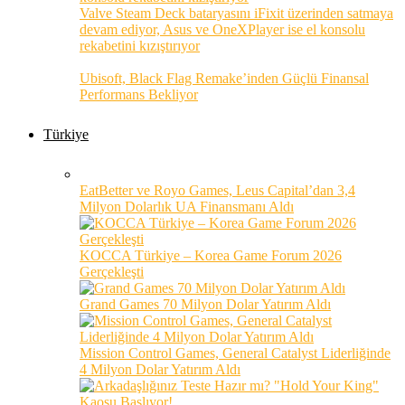
Valve Steam Deck bataryasını iFixit üzerinden satmaya
devam ediyor, Asus ve OneXPlayer ise el konsolu
rekabetini kızıştırıyor
Ubisoft, Black Flag Remake’inden Güçlü Finansal
Performans Bekliyor
Türkiye
EatBetter ve Royo Games, Leus Capital’dan 3,4
Milyon Dolarlık UA Finansmanı Aldı
KOCCA Türkiye – Korea Game Forum 2026
Gerçekleşti
Grand Games 70 Milyon Dolar Yatırım Aldı
Mission Control Games, General Catalyst Liderliğinde
4 Milyon Dolar Yatırım Aldı