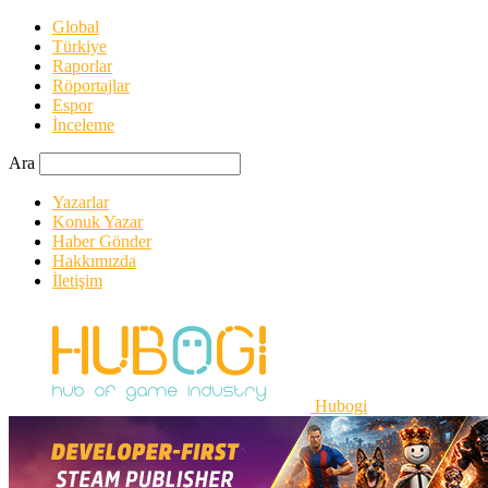
Global
Türkiye
Raporlar
Röportajlar
Espor
İnceleme
Ara
Yazarlar
Konuk Yazar
Haber Gönder
Hakkımızda
İletişim
Hubogi