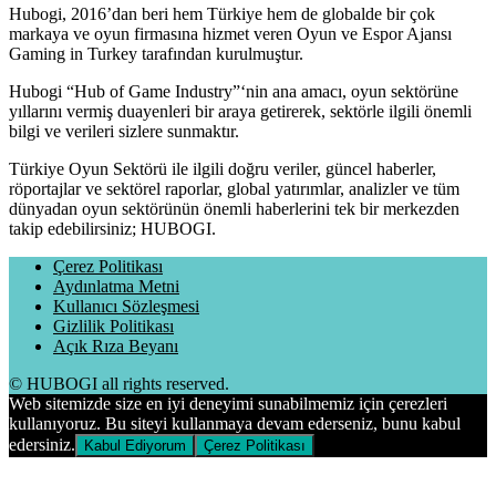
Hubogi, 2016’dan beri hem Türkiye hem de globalde bir çok
markaya ve oyun firmasına hizmet veren Oyun ve Espor Ajansı
Gaming in Turkey tarafından kurulmuştur.
Hubogi “Hub of Game Industry”‘nin ana amacı, oyun sektörüne
yıllarını vermiş duayenleri bir araya getirerek, sektörle ilgili önemli
bilgi ve verileri sizlere sunmaktır.
Türkiye Oyun Sektörü ile ilgili doğru veriler, güncel haberler,
röportajlar ve sektörel raporlar, global yatırımlar, analizler ve tüm
dünyadan oyun sektörünün önemli haberlerini tek bir merkezden
takip edebilirsiniz; HUBOGI.
Çerez Politikası
Aydınlatma Metni
Kullanıcı Sözleşmesi
Gizlilik Politikası
Açık Rıza Beyanı
© HUBOGI all rights reserved.
Web sitemizde size en iyi deneyimi sunabilmemiz için çerezleri
kullanıyoruz. Bu siteyi kullanmaya devam ederseniz, bunu kabul
edersiniz.
Kabul Ediyorum
Çerez Politikası