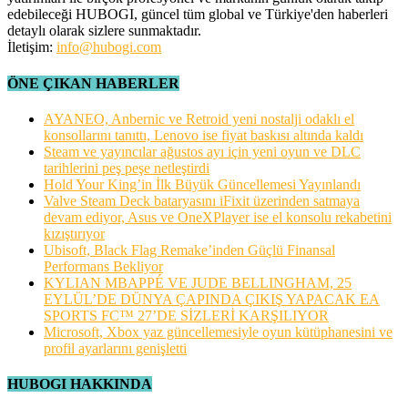
edebileceği HUBOGI, güncel tüm global ve Türkiye'den haberleri
detaylı olarak sizlere sunmaktadır.
İletişim:
info@hubogi.com
ÖNE ÇIKAN HABERLER
AYANEO, Anbernic ve Retroid yeni nostalji odaklı el
konsollarını tanıttı, Lenovo ise fiyat baskısı altında kaldı
Steam ve yayıncılar ağustos ayı için yeni oyun ve DLC
tarihlerini peş peşe netleştirdi
Hold Your King’in İlk Büyük Güncellemesi Yayınlandı
Valve Steam Deck bataryasını iFixit üzerinden satmaya
devam ediyor, Asus ve OneXPlayer ise el konsolu rekabetini
kızıştırıyor
Ubisoft, Black Flag Remake’inden Güçlü Finansal
Performans Bekliyor
KYLIAN MBAPPÉ VE JUDE BELLINGHAM, 25
EYLÜL’DE DÜNYA ÇAPINDA ÇIKIŞ YAPACAK EA
SPORTS FC™ 27’DE SİZLERİ KARŞILIYOR
Microsoft, Xbox yaz güncellemesiyle oyun kütüphanesini ve
profil ayarlarını genişletti
HUBOGI HAKKINDA