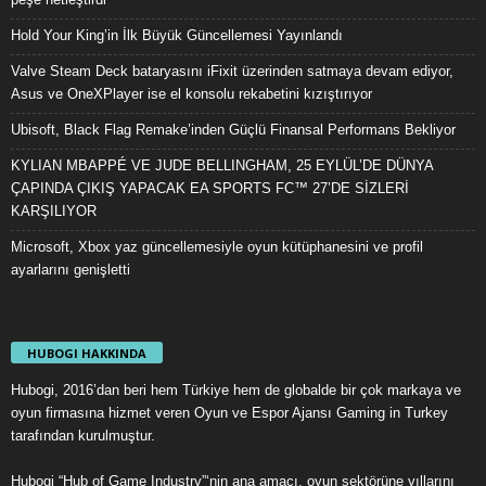
Hold Your King’in İlk Büyük Güncellemesi Yayınlandı
Valve Steam Deck bataryasını iFixit üzerinden satmaya devam ediyor,
Asus ve OneXPlayer ise el konsolu rekabetini kızıştırıyor
Ubisoft, Black Flag Remake’inden Güçlü Finansal Performans Bekliyor
KYLIAN MBAPPÉ VE JUDE BELLINGHAM, 25 EYLÜL’DE DÜNYA
ÇAPINDA ÇIKIŞ YAPACAK EA SPORTS FC™ 27’DE SİZLERİ
KARŞILIYOR
Microsoft, Xbox yaz güncellemesiyle oyun kütüphanesini ve profil
ayarlarını genişletti
HUBOGI HAKKINDA
Hubogi, 2016’dan beri hem Türkiye hem de globalde bir çok markaya ve
oyun firmasına hizmet veren Oyun ve Espor Ajansı Gaming in Turkey
tarafından kurulmuştur.
Hubogi “Hub of Game Industry”‘nin ana amacı, oyun sektörüne yıllarını