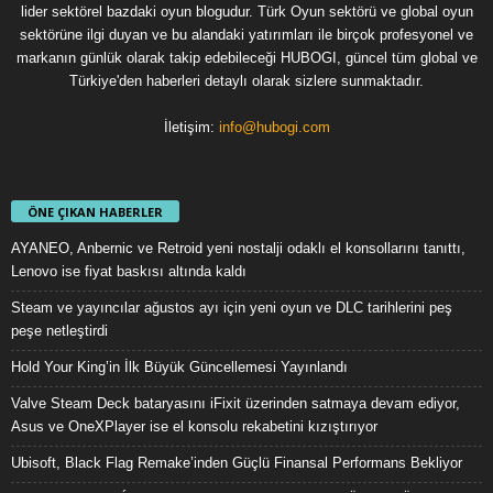
lider sektörel bazdaki oyun blogudur. Türk Oyun sektörü ve global oyun
sektörüne ilgi duyan ve bu alandaki yatırımları ile birçok profesyonel ve
markanın günlük olarak takip edebileceği HUBOGI, güncel tüm global ve
Türkiye'den haberleri detaylı olarak sizlere sunmaktadır.
İletişim:
info@hubogi.com
ÖNE ÇIKAN HABERLER
AYANEO, Anbernic ve Retroid yeni nostalji odaklı el konsollarını tanıttı,
Lenovo ise fiyat baskısı altında kaldı
Steam ve yayıncılar ağustos ayı için yeni oyun ve DLC tarihlerini peş
peşe netleştirdi
Hold Your King’in İlk Büyük Güncellemesi Yayınlandı
Valve Steam Deck bataryasını iFixit üzerinden satmaya devam ediyor,
Asus ve OneXPlayer ise el konsolu rekabetini kızıştırıyor
Ubisoft, Black Flag Remake’inden Güçlü Finansal Performans Bekliyor