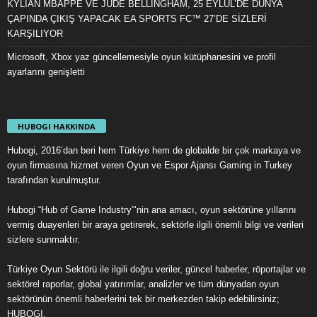
KYLIAN MBAPPÉ VE JUDE BELLINGHAM, 25 EYLÜL’DE DÜNYA
ÇAPINDA ÇIKIŞ YAPACAK EA SPORTS FC™ 27’DE SİZLERİ
KARŞILIYOR
Microsoft, Xbox yaz güncellemesiyle oyun kütüphanesini ve profil
ayarlarını genişletti
HUBOGI HAKKINDA
Hubogi, 2016’dan beri hem Türkiye hem de globalde bir çok markaya ve
oyun firmasına hizmet veren Oyun ve Espor Ajansı Gaming in Turkey
tarafından kurulmuştur.
Hubogi “Hub of Game Industry”‘nin ana amacı, oyun sektörüne yıllarını
vermiş duayenleri bir araya getirerek, sektörle ilgili önemli bilgi ve verileri
sizlere sunmaktır.
Türkiye Oyun Sektörü ile ilgili doğru veriler, güncel haberler, röportajlar ve
sektörel raporlar, global yatırımlar, analizler ve tüm dünyadan oyun
sektörünün önemli haberlerini tek bir merkezden takip edebilirsiniz;
HUBOGI.