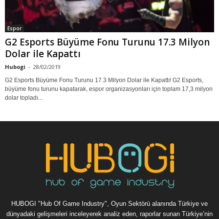
Espor
G2 Esports Büyüme Fonu Turunu 17.3 Milyon
Dolar ile Kapattı
Hubogi
-
28/02/2019
G2 Esports Büyüme Fonu Turunu 17.3 Milyon Dolar ile Kapattı! G2 Esports,
büyüme fonu turunu kapatarak, espor organizasyonları için toplam 17,3 milyon
dolar topladı...
HUBOGI "Hub Of Game Industry", Oyun Sektörü alanında Türkiye ve
dünyadaki gelişmeleri inceleyerek analiz eden, raporlar sunan Türkiye’nin