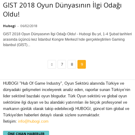
GIST 2018 Oyun Dünyasının İlgi Odağı
Oldu!
Hubogi
-
06/02/2018
GIST 2018 Oyun Dünyasının İlgi Odağı Oldu! - Hubogi Bu yıl, 1-4 Şubat tarihleri
arasında üçüncü kez İstanbul Kongre Merkezi’nde gerçekleştirilen Gaming
İstanbul (GİST)...
7
8
9
HUBOGI "Hub Of Game Industry", Oyun Sektörü alanında Türkiye ve
dünyadaki gelişmeleri inceleyerek analiz eden, raporlar sunan Türkiye’nin
lider sektörel bazdaki oyun blogudur. Türk Oyun sektörü ve global oyun
sektörüne ilgi duyan ve bu alandaki yatırımları ile birçok profesyonel ve
markanın günlük olarak takip edebileceği HUBOGI, güncel tüm global ve
Türkiye'den haberleri detaylı olarak sizlere sunmaktadır.
İletişim:
info@hubogi.com
ÖNE ÇIKAN HABERLER