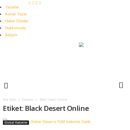
Yazarlar
Konuk Yazar
Haber Gönder
Hakkımızda
İletişim
H
u
b
o
g
i
Ana Sayfa
Etiketler
Black Desert Online
Etiket: Black Desert Online
Global Haberler