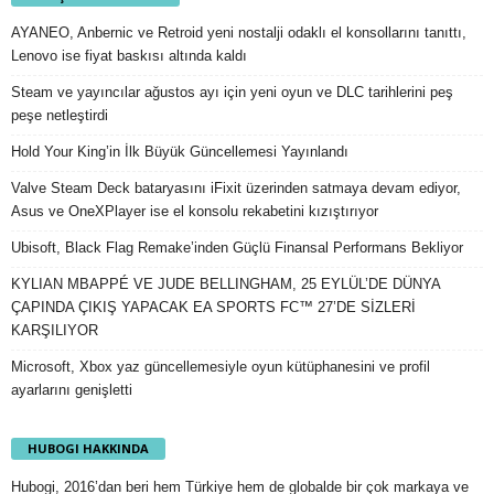
AYANEO, Anbernic ve Retroid yeni nostalji odaklı el konsollarını tanıttı,
Lenovo ise fiyat baskısı altında kaldı
Steam ve yayıncılar ağustos ayı için yeni oyun ve DLC tarihlerini peş
peşe netleştirdi
Hold Your King’in İlk Büyük Güncellemesi Yayınlandı
Valve Steam Deck bataryasını iFixit üzerinden satmaya devam ediyor,
Asus ve OneXPlayer ise el konsolu rekabetini kızıştırıyor
Ubisoft, Black Flag Remake’inden Güçlü Finansal Performans Bekliyor
KYLIAN MBAPPÉ VE JUDE BELLINGHAM, 25 EYLÜL’DE DÜNYA
ÇAPINDA ÇIKIŞ YAPACAK EA SPORTS FC™ 27’DE SİZLERİ
KARŞILIYOR
Microsoft, Xbox yaz güncellemesiyle oyun kütüphanesini ve profil
ayarlarını genişletti
HUBOGI HAKKINDA
Hubogi, 2016’dan beri hem Türkiye hem de globalde bir çok markaya ve