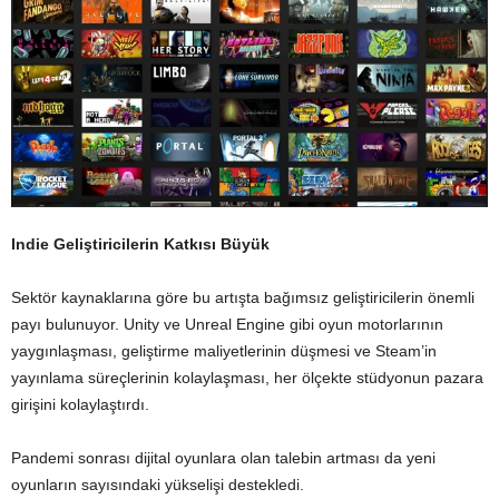
Indie Geliştiricilerin Katkısı Büyük
Sektör kaynaklarına göre bu artışta bağımsız geliştiricilerin önemli
payı bulunuyor. Unity ve Unreal Engine gibi oyun motorlarının
yaygınlaşması, geliştirme maliyetlerinin düşmesi ve Steam’in
yayınlama süreçlerinin kolaylaşması, her ölçekte stüdyonun pazara
girişini kolaylaştırdı.
Pandemi sonrası dijital oyunlara olan talebin artması da yeni
oyunların sayısındaki yükselişi destekledi.