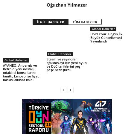
Oğuzhan Yılmazer
İLGİLİ HABERLER
TÜM HABERLER
Global Haberler
Hold Your King’in İlk
Büyük Güncellemesi
Yayınlandı
Global Haberler
Steam ve yayıncılar
Global Haberler
ağustos ayı için yeni oyun
AYANEO, Anbernic ve
ve DLC tarihlerini peş
Retroid yeni nostalji
peşe netleştirdi
odaklı el konsollarını
tanıttı, Lenovo ise fiyat
baskısı altında kaldı