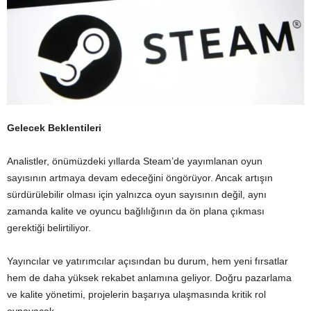
Gelecek Beklentileri
Analistler, önümüzdeki yıllarda Steam’de yayımlanan oyun
sayısının artmaya devam edeceğini öngörüyor. Ancak artışın
sürdürülebilir olması için yalnızca oyun sayısının değil, aynı
zamanda kalite ve oyuncu bağlılığının da ön plana çıkması
gerektiği belirtiliyor.
Yayıncılar ve yatırımcılar açısından bu durum, hem yeni fırsatlar
hem de daha yüksek rekabet anlamına geliyor. Doğru pazarlama
ve kalite yönetimi, projelerin başarıya ulaşmasında kritik rol