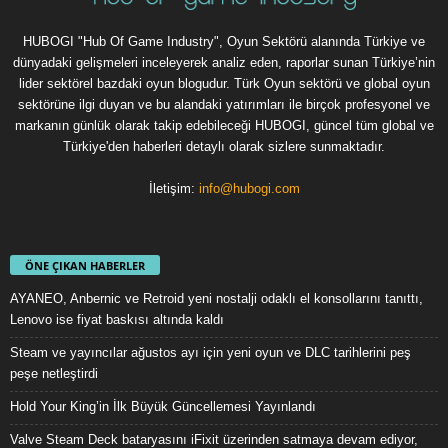
HUBOGI "Hub Of Game Industry", Oyun Sektörü alanında Türkiye ve
dünyadaki gelişmeleri inceleyerek analiz eden, raporlar sunan Türkiye’nin
lider sektörel bazdaki oyun blogudur. Türk Oyun sektörü ve global oyun
sektörüne ilgi duyan ve bu alandaki yatırımları ile birçok profesyonel ve
markanın günlük olarak takip edebileceği HUBOGI, güncel tüm global ve
Türkiye'den haberleri detaylı olarak sizlere sunmaktadır.
İletişim:
info@hubogi.com
ÖNE ÇIKAN HABERLER
AYANEO, Anbernic ve Retroid yeni nostalji odaklı el konsollarını tanıttı,
Lenovo ise fiyat baskısı altında kaldı
Steam ve yayıncılar ağustos ayı için yeni oyun ve DLC tarihlerini peş
peşe netleştirdi
Hold Your King’in İlk Büyük Güncellemesi Yayınlandı
Valve Steam Deck bataryasını iFixit üzerinden satmaya devam ediyor,