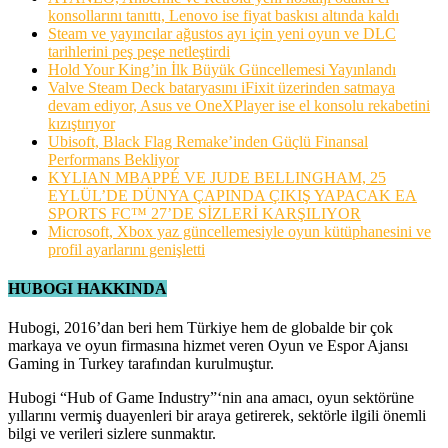
konsollarını tanıttı, Lenovo ise fiyat baskısı altında kaldı
Steam ve yayıncılar ağustos ayı için yeni oyun ve DLC
tarihlerini peş peşe netleştirdi
Hold Your King’in İlk Büyük Güncellemesi Yayınlandı
Valve Steam Deck bataryasını iFixit üzerinden satmaya
devam ediyor, Asus ve OneXPlayer ise el konsolu rekabetini
kızıştırıyor
Ubisoft, Black Flag Remake’inden Güçlü Finansal
Performans Bekliyor
KYLIAN MBAPPÉ VE JUDE BELLINGHAM, 25
EYLÜL’DE DÜNYA ÇAPINDA ÇIKIŞ YAPACAK EA
SPORTS FC™ 27’DE SİZLERİ KARŞILIYOR
Microsoft, Xbox yaz güncellemesiyle oyun kütüphanesini ve
profil ayarlarını genişletti
HUBOGI HAKKINDA
Hubogi, 2016’dan beri hem Türkiye hem de globalde bir çok
markaya ve oyun firmasına hizmet veren Oyun ve Espor Ajansı
Gaming in Turkey tarafından kurulmuştur.
Hubogi “Hub of Game Industry”‘nin ana amacı, oyun sektörüne
yıllarını vermiş duayenleri bir araya getirerek, sektörle ilgili önemli
bilgi ve verileri sizlere sunmaktır.