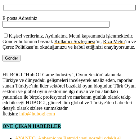
E-posta Adresiniz
Kişisel verileriniz,
Aydınlatma Metni
kapsamında işlenmektedir.
Gönder butonuna basarak
Kullanıcı Sözleşmesi
’ni,
Rıza Metni
’ni ve
Çerez Politikası
’nı okuduğunuzu ve kabul ettiğinizi onaylıyorsunuz.
HUBOGI "Hub Of Game Industry", Oyun Sektörü alanında
Türkiye ve dünyadaki gelişmeleri inceleyerek analiz eden, raporlar
sunan Türkiye’nin lider sektörel bazdaki oyun blogudur. Türk Oyun
sektörü ve global oyun sektörüne ilgi duyan ve bu alandaki
yatırımları ile birçok profesyonel ve markanın günlük olarak takip
edebileceği HUBOGI, güncel tüm global ve Türkiye'den haberleri
detaylı olarak sizlere sunmaktadır.
İletişim:
info@hubogi.com
ÖNE ÇIKAN HABERLER
AYANEO, Anbernic ve Retroid yeni nostalji odaklı el