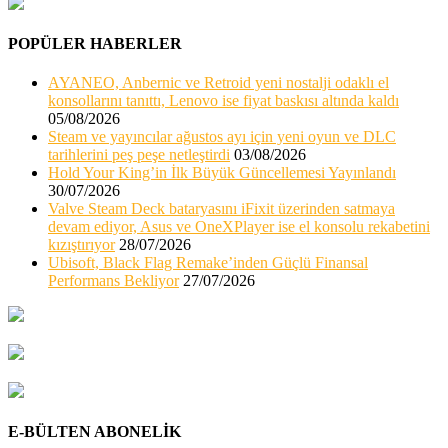
POPÜLER HABERLER
AYANEO, Anbernic ve Retroid yeni nostalji odaklı el
konsollarını tanıttı, Lenovo ise fiyat baskısı altında kaldı
05/08/2026
Steam ve yayıncılar ağustos ayı için yeni oyun ve DLC
tarihlerini peş peşe netleştirdi
03/08/2026
Hold Your King’in İlk Büyük Güncellemesi Yayınlandı
30/07/2026
Valve Steam Deck bataryasını iFixit üzerinden satmaya
devam ediyor, Asus ve OneXPlayer ise el konsolu rekabetini
kızıştırıyor
28/07/2026
Ubisoft, Black Flag Remake’inden Güçlü Finansal
Performans Bekliyor
27/07/2026
E-BÜLTEN ABONELİK