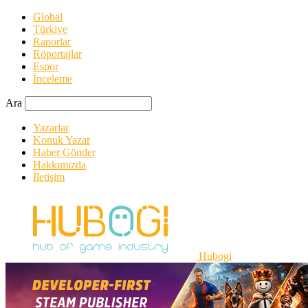
Global
Türkiye
Raporlar
Röportajlar
Espor
İnceleme
Ara
Yazarlar
Konuk Yazar
Haber Gönder
Hakkımızda
İletişim
Hubogi