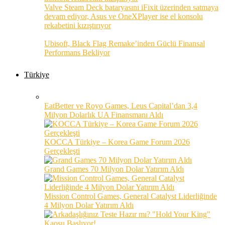
Valve Steam Deck bataryasını iFixit üzerinden satmaya
devam ediyor, Asus ve OneXPlayer ise el konsolu
rekabetini kızıştırıyor
Ubisoft, Black Flag Remake’inden Güçlü Finansal
Performans Bekliyor
Türkiye
EatBetter ve Royo Games, Leus Capital’dan 3,4
Milyon Dolarlık UA Finansmanı Aldı
KOCCA Türkiye – Korea Game Forum 2026
Gerçekleşti
Grand Games 70 Milyon Dolar Yatırım Aldı
Mission Control Games, General Catalyst Liderliğinde
4 Milyon Dolar Yatırım Aldı