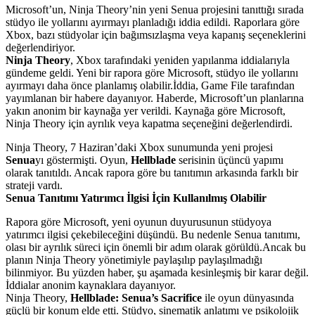
Microsoft’un, Ninja Theory’nin yeni Senua projesini tanıttığı sırada
stüdyo ile yollarını ayırmayı planladığı iddia edildi. Raporlara göre
Xbox, bazı stüdyolar için bağımsızlaşma veya kapanış seçeneklerini
değerlendiriyor.
Ninja Theory
, Xbox tarafındaki yeniden yapılanma iddialarıyla
gündeme geldi. Yeni bir rapora göre Microsoft, stüdyo ile yollarını
ayırmayı daha önce planlamış olabilir.İddia, Game File tarafından
yayımlanan bir habere dayanıyor. Haberde, Microsoft’un planlarına
yakın anonim bir kaynağa yer verildi. Kaynağa göre Microsoft,
Ninja Theory için ayrılık veya kapatma seçeneğini değerlendirdi.
Ninja Theory, 7 Haziran’daki Xbox sunumunda yeni projesi
Senua
yı göstermişti. Oyun,
Hellblade
serisinin üçüncü yapımı
olarak tanıtıldı. Ancak rapora göre bu tanıtımın arkasında farklı bir
strateji vardı.
Senua Tanıtımı Yatırımcı İlgisi İçin Kullanılmış Olabilir
Rapora göre Microsoft, yeni oyunun duyurusunun stüdyoya
yatırımcı ilgisi çekebileceğini düşündü. Bu nedenle Senua tanıtımı,
olası bir ayrılık süreci için önemli bir adım olarak görüldü.Ancak bu
planın Ninja Theory yönetimiyle paylaşılıp paylaşılmadığı
bilinmiyor. Bu yüzden haber, şu aşamada kesinleşmiş bir karar değil.
İddialar anonim kaynaklara dayanıyor.
Ninja Theory,
Hellblade: Senua’s Sacrifice
ile oyun dünyasında
güçlü bir konum elde etti. Stüdyo, sinematik anlatımı ve psikolojik