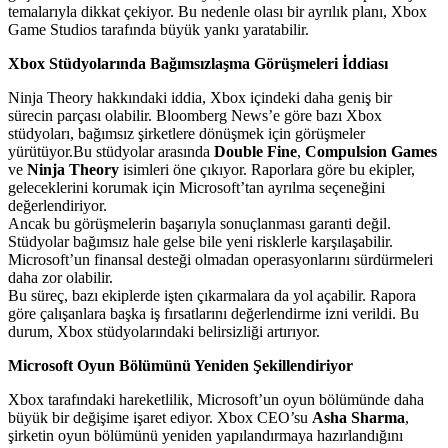
temalarıyla dikkat çekiyor. Bu nedenle olası bir ayrılık planı, Xbox
Game Studios tarafında büyük yankı yaratabilir.
Xbox Stüdyolarında Bağımsızlaşma Görüşmeleri İddiası
Ninja Theory hakkındaki iddia, Xbox içindeki daha geniş bir
sürecin parçası olabilir. Bloomberg News’e göre bazı Xbox
stüdyoları, bağımsız şirketlere dönüşmek için görüşmeler
yürütüyor.Bu stüdyolar arasında
Double Fine
,
Compulsion Games
ve
Ninja Theory
isimleri öne çıkıyor. Raporlara göre bu ekipler,
geleceklerini korumak için Microsoft’tan ayrılma seçeneğini
değerlendiriyor.
Ancak bu görüşmelerin başarıyla sonuçlanması garanti değil.
Stüdyolar bağımsız hale gelse bile yeni risklerle karşılaşabilir.
Microsoft’un finansal desteği olmadan operasyonlarını sürdürmeleri
daha zor olabilir.
Bu süreç, bazı ekiplerde işten çıkarmalara da yol açabilir. Rapora
göre çalışanlara başka iş fırsatlarını değerlendirme izni verildi. Bu
durum, Xbox stüdyolarındaki belirsizliği artırıyor.
Microsoft Oyun Bölümünü Yeniden Şekillendiriyor
Xbox tarafındaki hareketlilik, Microsoft’un oyun bölümünde daha
büyük bir değişime işaret ediyor. Xbox CEO’su
Asha Sharma
,
şirketin oyun bölümünü yeniden yapılandırmaya hazırlandığını