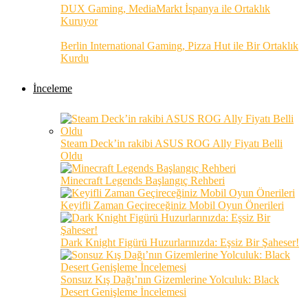
DUX Gaming, MediaMarkt İspanya ile Ortaklık
Kuruyor
Berlin International Gaming, Pizza Hut ile Bir Ortaklık
Kurdu
İnceleme
Steam Deck’in rakibi ASUS ROG Ally Fiyatı Belli
Oldu
Minecraft Legends Başlangıç Rehberi
Keyifli Zaman Geçireceğiniz Mobil Oyun Önerileri
Dark Knight Figürü Huzurlarınızda: Eşsiz Bir Şaheser!
Sonsuz Kış Dağı’nın Gizemlerine Yolculuk: Black
Desert Genişleme İncelemesi