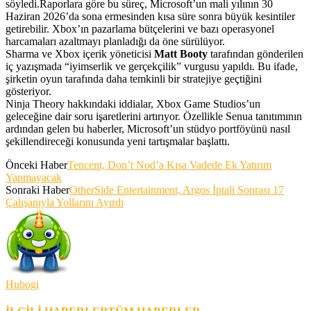
söyledi.Raporlara göre bu süreç, Microsoft’un mali yılının 30
Haziran 2026’da sona ermesinden kısa süre sonra büyük kesintiler
getirebilir. Xbox’ın pazarlama bütçelerini ve bazı operasyonel
harcamaları azaltmayı planladığı da öne sürülüyor.
Sharma ve Xbox içerik yöneticisi
Matt Booty
tarafından gönderilen
iç yazışmada “iyimserlik ve gerçekçilik” vurgusu yapıldı. Bu ifade,
şirketin oyun tarafında daha temkinli bir stratejiye geçtiğini
gösteriyor.
Ninja Theory hakkındaki iddialar, Xbox Game Studios’un
geleceğine dair soru işaretlerini artırıyor. Özellikle Senua tanıtımının
ardından gelen bu haberler, Microsoft’un stüdyo portföyünü nasıl
şekillendireceği konusunda yeni tartışmalar başlattı.
Önceki Haber
Tencent, Don’t Nod’a Kısa Vadede Ek Yatırım
Yapmayacak
Sonraki Haber
OtherSide Entertainment, Argos İptali Sonrası 17
Çalışanıyla Yollarını Ayırdı
Hubogi