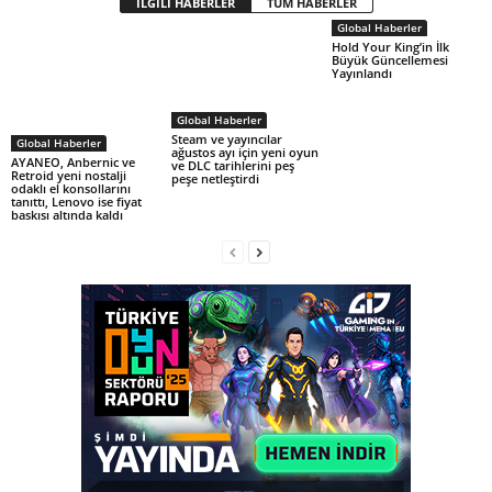
İLGİLİ HABERLER
TÜM HABERLER
Global Haberler
Hold Your King’in İlk
Büyük Güncellemesi
Yayınlandı
Global Haberler
Steam ve yayıncılar
Global Haberler
ağustos ayı için yeni oyun
AYANEO, Anbernic ve
ve DLC tarihlerini peş
Retroid yeni nostalji
peşe netleştirdi
odaklı el konsollarını
tanıttı, Lenovo ise fiyat
baskısı altında kaldı