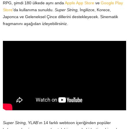
RPG, şimdi 180 ülkede aynı anda
Apple App Store
ve
Google Play
Store
’da kullanıma sunuldu.
Super String,
İngilizce, Korece,
Japonca ve Geleneksel Çince dillerini destekleyecek.
Sinematik
fragmanını aşağıdan izleyebilir
siniz.
Super String,
YLAB’ın 14 farklı webtoon içeriğinden popüler