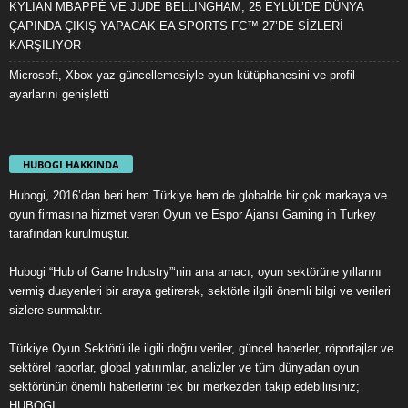
KYLIAN MBAPPÉ VE JUDE BELLINGHAM, 25 EYLÜL’DE DÜNYA
ÇAPINDA ÇIKIŞ YAPACAK EA SPORTS FC™ 27’DE SİZLERİ
KARŞILIYOR
Microsoft, Xbox yaz güncellemesiyle oyun kütüphanesini ve profil
ayarlarını genişletti
HUBOGI HAKKINDA
Hubogi, 2016’dan beri hem Türkiye hem de globalde bir çok markaya ve
oyun firmasına hizmet veren Oyun ve Espor Ajansı Gaming in Turkey
tarafından kurulmuştur.
Hubogi “Hub of Game Industry”‘nin ana amacı, oyun sektörüne yıllarını
vermiş duayenleri bir araya getirerek, sektörle ilgili önemli bilgi ve verileri
sizlere sunmaktır.
Türkiye Oyun Sektörü ile ilgili doğru veriler, güncel haberler, röportajlar ve
sektörel raporlar, global yatırımlar, analizler ve tüm dünyadan oyun
sektörünün önemli haberlerini tek bir merkezden takip edebilirsiniz;
HUBOGI.