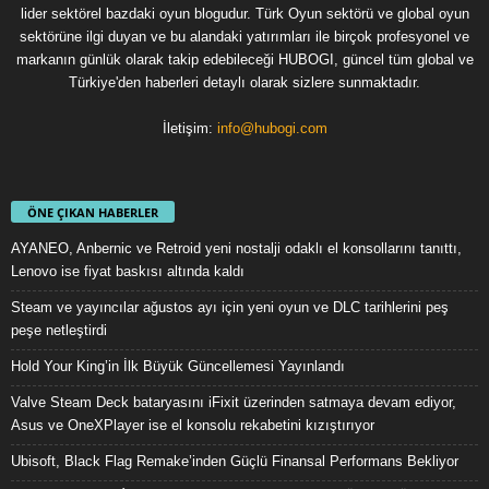
lider sektörel bazdaki oyun blogudur. Türk Oyun sektörü ve global oyun
sektörüne ilgi duyan ve bu alandaki yatırımları ile birçok profesyonel ve
markanın günlük olarak takip edebileceği HUBOGI, güncel tüm global ve
Türkiye'den haberleri detaylı olarak sizlere sunmaktadır.
İletişim:
info@hubogi.com
ÖNE ÇIKAN HABERLER
AYANEO, Anbernic ve Retroid yeni nostalji odaklı el konsollarını tanıttı,
Lenovo ise fiyat baskısı altında kaldı
Steam ve yayıncılar ağustos ayı için yeni oyun ve DLC tarihlerini peş
peşe netleştirdi
Hold Your King’in İlk Büyük Güncellemesi Yayınlandı
Valve Steam Deck bataryasını iFixit üzerinden satmaya devam ediyor,
Asus ve OneXPlayer ise el konsolu rekabetini kızıştırıyor
Ubisoft, Black Flag Remake’inden Güçlü Finansal Performans Bekliyor