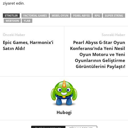
ziyaret edin.
ETIKETLER
FACTORIAL GAMES
MOBIL OYUN
PEARL ABYSS
RPG
SUPER STRING
WEBTOON
YLAB
Önceki Haber
Sonraki Haber
Epic Games, Harmonix’i
Pearl Abyss G-Star Oyun
Satın Aldı!
Konferansı’nda Yeni Nesil
Oyun Motoru ve Yeni
Oyunlarının Geliştirme
Görüntülerini Paylaştı!
Hubogi