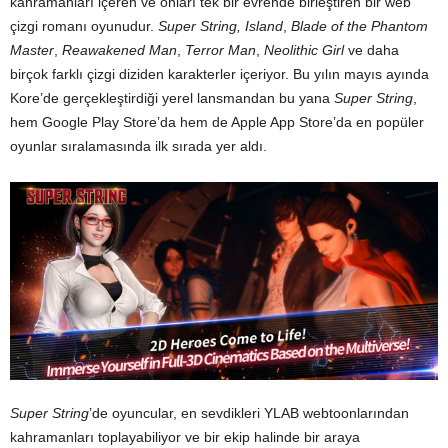
kahramanları içeren ve onları tek bir evrende birleştiren bir web
çizgi romanı oyunudur.
Super String,
Island
,
Blade of the Phantom
Master
,
Reawakened Man
,
Terror Man
,
Neolithic Girl
ve daha
birçok farklı çizgi diziden karakterler içeriyor. Bu yılın mayıs ayında
Kore’de gerçekleştirdiği yerel lansmandan bu yana
Super String
,
hem Google Play Store’da hem de Apple App Store’da en popüler
oyunlar sıralamasında ilk sırada yer aldı.
Super String
’de oyuncular, en sevdikleri YLAB webtoonlarından
kahramanları toplayabiliyor ve bir ekip halinde bir araya