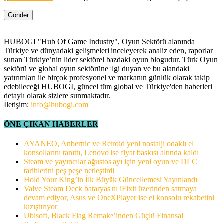
HUBOGI "Hub Of Game Industry", Oyun Sektörü alanında
Türkiye ve dünyadaki gelişmeleri inceleyerek analiz eden, raporlar
sunan Türkiye’nin lider sektörel bazdaki oyun blogudur. Türk Oyun
sektörü ve global oyun sektörüne ilgi duyan ve bu alandaki
yatırımları ile birçok profesyonel ve markanın günlük olarak takip
edebileceği HUBOGI, güncel tüm global ve Türkiye'den haberleri
detaylı olarak sizlere sunmaktadır.
İletişim:
info@hubogi.com
ÖNE ÇIKAN HABERLER
AYANEO, Anbernic ve Retroid yeni nostalji odaklı el
konsollarını tanıttı, Lenovo ise fiyat baskısı altında kaldı
Steam ve yayıncılar ağustos ayı için yeni oyun ve DLC
tarihlerini peş peşe netleştirdi
Hold Your King’in İlk Büyük Güncellemesi Yayınlandı
Valve Steam Deck bataryasını iFixit üzerinden satmaya
devam ediyor, Asus ve OneXPlayer ise el konsolu rekabetini
kızıştırıyor
Ubisoft, Black Flag Remake’inden Güçlü Finansal