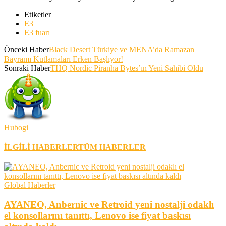
Etiketler
E3
E3 fuarı
Önceki Haber
Black Desert Türkiye ve MENA’da Ramazan
Bayramı Kutlamaları Erken Başlıyor!
Sonraki Haber
THQ Nordic Piranha Bytes’ın Yeni Sahibi Oldu
Hubogi
İLGİLİ HABERLER
TÜM HABERLER
Global Haberler
AYANEO, Anbernic ve Retroid yeni nostalji odaklı
el konsollarını tanıttı, Lenovo ise fiyat baskısı