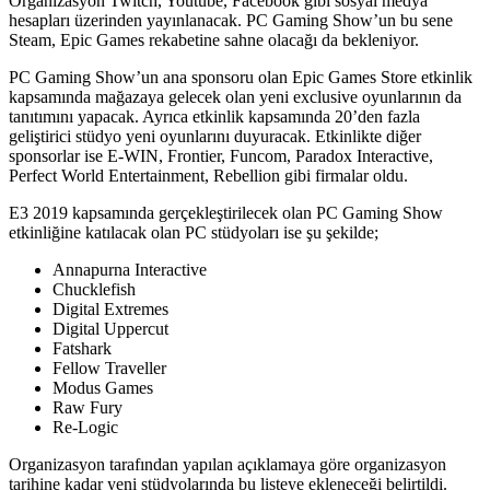
Organizasyon Twitch, Youtube, Facebook gibi sosyal medya
hesapları üzerinden yayınlanacak. PC Gaming Show’un bu sene
Steam, Epic Games rekabetine sahne olacağı da bekleniyor.
PC Gaming Show’un ana sponsoru olan Epic Games Store etkinlik
kapsamında mağazaya gelecek olan yeni exclusive oyunlarının da
tanıtımını yapacak. Ayrıca etkinlik kapsamında 20’den fazla
geliştirici stüdyo yeni oyunlarını duyuracak. Etkinlikte diğer
sponsorlar ise E-WIN, Frontier, Funcom, Paradox Interactive,
Perfect World Entertainment, Rebellion gibi firmalar oldu.
E3 2019 kapsamında gerçekleştirilecek olan PC Gaming Show
etkinliğine katılacak olan PC stüdyoları ise şu şekilde;
Annapurna Interactive
Chucklefish
Digital Extremes
Digital Uppercut
Fatshark
Fellow Traveller
Modus Games
Raw Fury
Re-Logic
Organizasyon tarafından yapılan açıklamaya göre organizasyon
tarihine kadar yeni stüdyolarında bu listeye ekleneceği belirtildi.