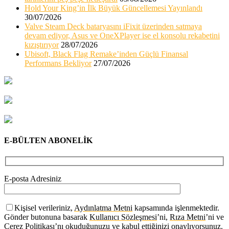
Hold Your King’in İlk Büyük Güncellemesi Yayınlandı
30/07/2026
Valve Steam Deck bataryasını iFixit üzerinden satmaya
devam ediyor, Asus ve OneXPlayer ise el konsolu rekabetini
kızıştırıyor
28/07/2026
Ubisoft, Black Flag Remake’inden Güçlü Finansal
Performans Bekliyor
27/07/2026
E-BÜLTEN ABONELİK
E-posta Adresiniz
Kişisel verileriniz,
Aydınlatma Metni
kapsamında işlenmektedir.
Gönder butonuna basarak
Kullanıcı Sözleşmesi
’ni,
Rıza Metni
’ni ve
Çerez Politikası
’nı okuduğunuzu ve kabul ettiğinizi onaylıyorsunuz.