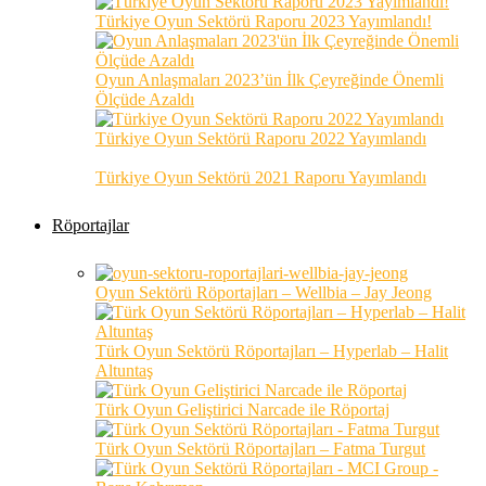
Türkiye Oyun Sektörü Raporu 2023 Yayımlandı!
Oyun Anlaşmaları 2023’ün İlk Çeyreğinde Önemli
Ölçüde Azaldı
Türkiye Oyun Sektörü Raporu 2022 Yayımlandı
Türkiye Oyun Sektörü 2021 Raporu Yayımlandı
Röportajlar
Oyun Sektörü Röportajları – Wellbia – Jay Jeong
Türk Oyun Sektörü Röportajları – Hyperlab – Halit
Altuntaş
Türk Oyun Geliştirici Narcade ile Röportaj
Türk Oyun Sektörü Röportajları – Fatma Turgut