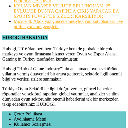
Performans Bekliyor
KYLIAN MBAPPÉ VE JUDE BELLINGHAM, 25
EYLÜL’DE DÜNYA ÇAPINDA ÇIKIŞ YAPACAK EA
SPORTS FC™ 27’DE SİZLERİ KARŞILIYOR
Microsoft, Xbox yaz güncellemesiyle oyun kütüphanesini ve
profil ayarlarını genişletti
HUBOGI HAKKINDA
Hubogi, 2016’dan beri hem Türkiye hem de globalde bir çok
markaya ve oyun firmasına hizmet veren Oyun ve Espor Ajansı
Gaming in Turkey tarafından kurulmuştur.
Hubogi “Hub of Game Industry”‘nin ana amacı, oyun sektörüne
yıllarını vermiş duayenleri bir araya getirerek, sektörle ilgili önemli
bilgi ve verileri sizlere sunmaktır.
Türkiye Oyun Sektörü ile ilgili doğru veriler, güncel haberler,
röportajlar ve sektörel raporlar, global yatırımlar, analizler ve tüm
dünyadan oyun sektörünün önemli haberlerini tek bir merkezden
takip edebilirsiniz; HUBOGI.
Çerez Politikası
Aydınlatma Metni
Kullanıcı Sözleşmesi