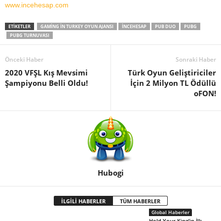
www.incehesap.com
ETIKETLER
GAMING IN TURKEY OYUN AJANSI
INCEHESAP
PUB DUO
PUBG
PUBG TURNUVASI
Önceki Haber
Sonraki Haber
2020 VFŞL Kış Mevsimi
Türk Oyun Geliştiriciler
Şampiyonu Belli Oldu!
İçin 2 Milyon TL Ödüllü
oFON!
Hubogi
İLGİLİ HABERLER
TÜM HABERLER
Global Haberler
Hold Your King’in İlk