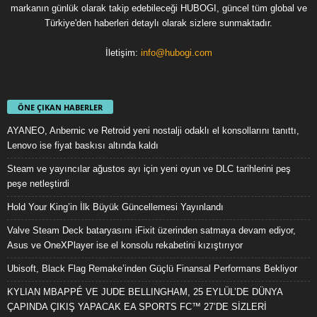
markanın günlük olarak takip edebileceği HUBOGI, güncel tüm global ve
Türkiye'den haberleri detaylı olarak sizlere sunmaktadır.
İletişim:
info@hubogi.com
ÖNE ÇIKAN HABERLER
AYANEO, Anbernic ve Retroid yeni nostalji odaklı el konsollarını tanıttı,
Lenovo ise fiyat baskısı altında kaldı
Steam ve yayıncılar ağustos ayı için yeni oyun ve DLC tarihlerini peş
peşe netleştirdi
Hold Your King’in İlk Büyük Güncellemesi Yayınlandı
Valve Steam Deck bataryasını iFixit üzerinden satmaya devam ediyor,
Asus ve OneXPlayer ise el konsolu rekabetini kızıştırıyor
Ubisoft, Black Flag Remake’inden Güçlü Finansal Performans Bekliyor
KYLIAN MBAPPÉ VE JUDE BELLINGHAM, 25 EYLÜL’DE DÜNYA
ÇAPINDA ÇIKIŞ YAPACAK EA SPORTS FC™ 27’DE SİZLERİ