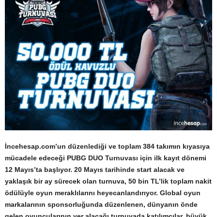
İncehesap.com’un düzenlediği ve toplam 384 takımın kıyasıya
mücadele edeceği PUBG DUO Turnuvası için ilk kayıt dönemi
12 Mayıs’ta başlıyor. 20 Mayıs tarihinde start alacak ve
yaklaşık bir ay sürecek olan turnuva, 50 bin TL’lik toplam nakit
ödülüyle oyun meraklılarını heyecanlandırıyor. Global oyun
markalarının sponsorluğunda düzenlenen, dünyanın önde
gelen oyuncularının yer alacağı turnuvada katılımcılar, büyük