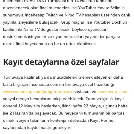
İncehesap PUBG DUO Turnuvası’nın 14 Haziran tarihinde
düzenlenecek olan final mücadelesi ise YouTuber Yavuz Selim’in
sunumuyla İncehesap Twitch ve Nimo TV hesapları üzerinden canlı
yayınla izleyicilerle buluşacak. Grup maçları ise Youtuber Doch’un
katılımı ile Nimo TV’de gösterilecek. Böylece oyuncuları
desteklemek isteyenler ve oyun meraklıları yayının bir parçası
olarak final heyecanına an be an ortak olabilecek.
Kayıt detaylarına özel sayfalar
Turnuvaya katılmak ya da mücadeleleri izlemek isteyenler daha
fazla bilgi için İncehesap.com’un turnuvaya özel hazırladığı
www.incehesap.com/pubg-turnuvasi/
sayfasını ve
incehesap_com
sosyal medya hesaplarını takip edebilecek. Turnuva için ilk kayıt
dönemi 12 Mayıs’ta başlarken, ikinci hafta 23 Mayıs, üçüncü hafta
ise 2 Haziran’da başlayacak. Bu heyecanlı turnuvanın bir parçası
olmak isteyen takımların kontenjan dolmadan Kayıt Formu
sayfasından kaydolmaları gerekiyor.