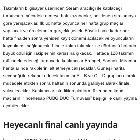
Takımların bilgisayar üzerinden Steam aracılığı ile katılacağı
turnuvada mücadele etmeye hak kazananlar, belirlenen sıralamaya
göre yarışacaklar. İlk üç hafta boyunca her hafta grup maçları
yapılacak ve ön elemeler gerçekleşecek. Büyük finale kadar her
hafta finalden sonra yeniden kayıt dönemi açılacak ve oyuncuların
kaydolması sağlanacak. Finale kalan takımlar ise dördüncü haftada
büyük ödül için rakiplerinin karşısına çıkacak. Haftada 128 takımın
mücadele edeceği turnuvada katılımcılar Erangel, Sanhok, Miramar
haritalarında rakiplerini alt etmeye çalışacaklar. Güneşli harita
seçeneği ile rekabet edecek takımlar A – B ve C – D grupları olarak
mücadele ettikten sonra haftanın sonunda galibiyet alarak finale
yükselecekler. Katılımcılar istedikleri platform üzerinden kendi
maçlarını “İncehesap PUBG DUO Turnuvası” başlığı ile canlı yayına
açabilecekler
Heyecanlı final canlı yayında