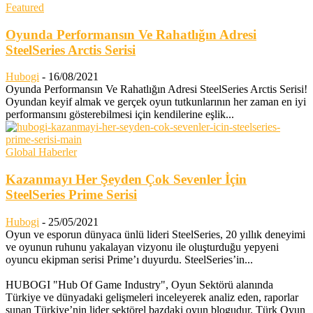
Featured
Oyunda Performansın Ve Rahatlığın Adresi
SteelSeries Arctis Serisi
Hubogi
-
16/08/2021
Oyunda Performansın Ve Rahatlığın Adresi SteelSeries Arctis Serisi!
Oyundan keyif almak ve gerçek oyun tutkunlarının her zaman en iyi
performansını gösterebilmesi için kendilerine eşlik...
Global Haberler
Kazanmayı Her Şeyden Çok Sevenler İçin
SteelSeries Prime Serisi
Hubogi
-
25/05/2021
Oyun ve esporun dünyaca ünlü lideri SteelSeries, 20 yıllık deneyimi
ve oyunun ruhunu yakalayan vizyonu ile oluşturduğu yepyeni
oyuncu ekipman serisi Prime’ı duyurdu. SteelSeries’in...
HUBOGI "Hub Of Game Industry", Oyun Sektörü alanında
Türkiye ve dünyadaki gelişmeleri inceleyerek analiz eden, raporlar
sunan Türkiye’nin lider sektörel bazdaki oyun blogudur. Türk Oyun