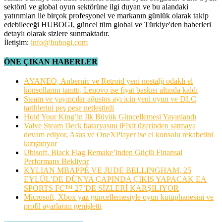
sektörü ve global oyun sektörüne ilgi duyan ve bu alandaki
yatırımları ile birçok profesyonel ve markanın günlük olarak takip
edebileceği HUBOGI, güncel tüm global ve Türkiye'den haberleri
detaylı olarak sizlere sunmaktadır.
İletişim:
info@hubogi.com
ÖNE ÇIKAN HABERLER
AYANEO, Anbernic ve Retroid yeni nostalji odaklı el
konsollarını tanıttı, Lenovo ise fiyat baskısı altında kaldı
Steam ve yayıncılar ağustos ayı için yeni oyun ve DLC
tarihlerini peş peşe netleştirdi
Hold Your King’in İlk Büyük Güncellemesi Yayınlandı
Valve Steam Deck bataryasını iFixit üzerinden satmaya
devam ediyor, Asus ve OneXPlayer ise el konsolu rekabetini
kızıştırıyor
Ubisoft, Black Flag Remake’inden Güçlü Finansal
Performans Bekliyor
KYLIAN MBAPPÉ VE JUDE BELLINGHAM, 25
EYLÜL’DE DÜNYA ÇAPINDA ÇIKIŞ YAPACAK EA
SPORTS FC™ 27’DE SİZLERİ KARŞILIYOR
Microsoft, Xbox yaz güncellemesiyle oyun kütüphanesini ve
profil ayarlarını genişletti