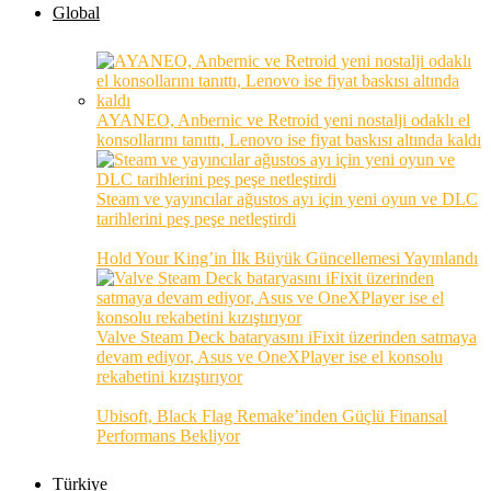
Global
AYANEO, Anbernic ve Retroid yeni nostalji odaklı el
konsollarını tanıttı, Lenovo ise fiyat baskısı altında kaldı
Steam ve yayıncılar ağustos ayı için yeni oyun ve DLC
tarihlerini peş peşe netleştirdi
Hold Your King’in İlk Büyük Güncellemesi Yayınlandı
Valve Steam Deck bataryasını iFixit üzerinden satmaya
devam ediyor, Asus ve OneXPlayer ise el konsolu
rekabetini kızıştırıyor
Ubisoft, Black Flag Remake’inden Güçlü Finansal
Performans Bekliyor
Türkiye