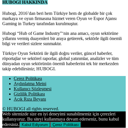
HUBOGI HAKKINDA
Hubogi, 2016’dan beri hem Türkiye hem de globalde bir çok
markaya ve oyun firmasına hizmet veren Oyun ve Espor Ajansı
Gaming in Turkey tarafından kurulmuştur.
Hubogi “Hub of Game Industry”‘nin ana amacı, oyun sektörüne
yıllarını vermiş duayenleri bir araya getirerek, sektörle ilgili önemli
bilgi ve verileri sizlere sunmaktır.
Türkiye Oyun Sektörü ile ilgili doğru veriler, güncel haberler,
röportajlar ve sektörel raporlar, global yatırımlar, analizler ve tüm
dünyadan oyun sektörünün önemli haberlerini tek bir merkezden
takip edebilirsiniz; HUBOGI.
Çerez Politikası
Aydınlatma Metni
Kullanıcı Sözleşmesi
Gizlilik Politikası
Açık Rıza Beyanı
© HUBOGI all rights reserved.
Web sitemizde size en iyi deneyimi sunabilmemiz için çerezleri
kullanıyoruz. Bu siteyi kullanmaya devam ederseniz, bunu kabul
edersiniz.
Kabul Ediyorum
Çerez Politikası