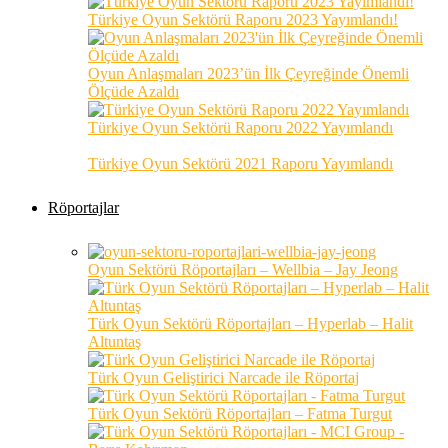
Türkiye Oyun Sektörü Raporu 2023 Yayımlandı!
Oyun Anlaşmaları 2023’ün İlk Çeyreğinde Önemli
Ölçüde Azaldı
Türkiye Oyun Sektörü Raporu 2022 Yayımlandı
Türkiye Oyun Sektörü 2021 Raporu Yayımlandı
Röportajlar
Oyun Sektörü Röportajları – Wellbia – Jay Jeong
Türk Oyun Sektörü Röportajları – Hyperlab – Halit
Altuntaş
Türk Oyun Geliştirici Narcade ile Röportaj
Türk Oyun Sektörü Röportajları – Fatma Turgut