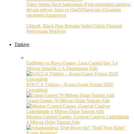
Valve Steam Deck bataryasını iFixit üzerinden satmaya
devam ediyor, Asus ve OneXPlayer ise el konsolu
rekabetini kızıştırıyor
Ubisoft, Black Flag Remake’inden Güçlü Finansal
Performans Bekliyor
Türkiye
EatBetter ve Royo Games, Leus Capital’dan 3,4
Milyon Dolarlık UA Finansmanı Aldı
KOCCA Türkiye – Korea Game Forum 2026
Gerçekleşti
Grand Games 70 Milyon Dolar Yatırım Aldı
Mission Control Games, General Catalyst Liderliğinde
4 Milyon Dolar Yatırım Aldı