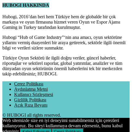
HUBOGI HAKKINDA
Hubogi, 2016’dan beri hem Türkiye hem de globalde bir çok
markaya ve oyun firmasına hizmet veren Oyun ve Espor Ajansı
Gaming in Turkey tarafından kurulmuştur.
Hubogi “Hub of Game Industry”‘nin ana amacı, oyun sektörüne
yıllarını vermiş duayenleri bir araya getirerek, sektörle ilgili önemli
bilgi ve verileri sizlere sunmaktır.
Türkiye Oyun Sektörü ile ilgili doğru veriler, güncel haberler,
röportajlar ve sektörel raporlar, global yatırımlar, analizler ve tüm
dünyadan oyun sektörünün önemli haberlerini tek bir merkezden
takip edebilirsiniz; HUBOGI.
Çerez Politikası
Aydınlatma Metni
Kullanıcı Sözleşmesi
Gizlilik Politikası
Açık Rıza Beyanı
© HUBOGI all rights reserved.
Web sitemizde size en iyi deneyimi sunabilmemiz için çerezleri
kullanıyoruz. Bu siteyi kullanmaya devam ederseniz, bunu kabul
edersiniz.
Kabul Ediyorum
Çerez Politikası