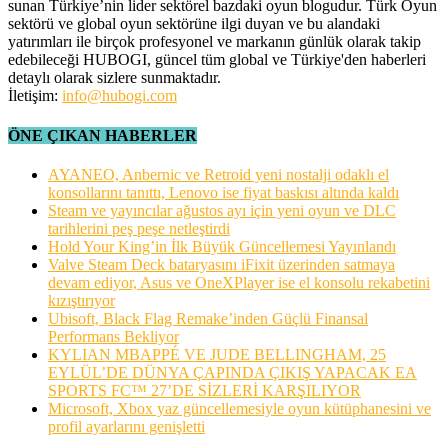
sunan Türkiye’nin lider sektörel bazdaki oyun blogudur. Türk Oyun
sektörü ve global oyun sektörüne ilgi duyan ve bu alandaki
yatırımları ile birçok profesyonel ve markanın günlük olarak takip
edebileceği HUBOGI, güncel tüm global ve Türkiye'den haberleri
detaylı olarak sizlere sunmaktadır.
İletişim:
info@hubogi.com
ÖNE ÇIKAN HABERLER
AYANEO, Anbernic ve Retroid yeni nostalji odaklı el
konsollarını tanıttı, Lenovo ise fiyat baskısı altında kaldı
Steam ve yayıncılar ağustos ayı için yeni oyun ve DLC
tarihlerini peş peşe netleştirdi
Hold Your King’in İlk Büyük Güncellemesi Yayınlandı
Valve Steam Deck bataryasını iFixit üzerinden satmaya
devam ediyor, Asus ve OneXPlayer ise el konsolu rekabetini
kızıştırıyor
Ubisoft, Black Flag Remake’inden Güçlü Finansal
Performans Bekliyor
KYLIAN MBAPPÉ VE JUDE BELLINGHAM, 25
EYLÜL’DE DÜNYA ÇAPINDA ÇIKIŞ YAPACAK EA
SPORTS FC™ 27’DE SİZLERİ KARŞILIYOR
Microsoft, Xbox yaz güncellemesiyle oyun kütüphanesini ve
profil ayarlarını genişletti