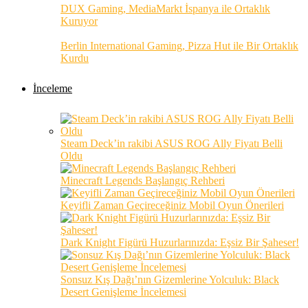
DUX Gaming, MediaMarkt İspanya ile Ortaklık
Kuruyor
Berlin International Gaming, Pizza Hut ile Bir Ortaklık
Kurdu
İnceleme
Steam Deck’in rakibi ASUS ROG Ally Fiyatı Belli
Oldu
Minecraft Legends Başlangıç Rehberi
Keyifli Zaman Geçireceğiniz Mobil Oyun Önerileri
Dark Knight Figürü Huzurlarınızda: Eşsiz Bir Şaheser!
Sonsuz Kış Dağı’nın Gizemlerine Yolculuk: Black
Desert Genişleme İncelemesi