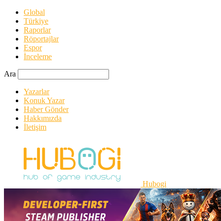
Global
Türkiye
Raporlar
Röportajlar
Espor
İnceleme
Ara
Yazarlar
Konuk Yazar
Haber Gönder
Hakkımızda
İletişim
Hubogi