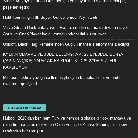
Steam ve yayıncılar ağustos ayı için yeni oyun ve DLC tarihlerini peş
peşe netleştirdi
Hold Your King’in İlk Büyük Güncellemesi Yayınlandı
Valve Steam Deck bataryasını iFixit üzerinden satmaya devam ediyor,
Asus ve OneXPlayer ise el konsolu rekabetini kızıştırıyor
Ubisoft, Black Flag Remake’inden Güçlü Finansal Performans Bekliyor
KYLIAN MBAPPÉ VE JUDE BELLINGHAM, 25 EYLÜL’DE DÜNYA
ÇAPINDA ÇIKIŞ YAPACAK EA SPORTS FC™ 27’DE SİZLERİ
KARŞILIYOR
Microsoft, Xbox yaz güncellemesiyle oyun kütüphanesini ve profil
ayarlarını genişletti
HUBOGI HAKKINDA
Hubogi, 2016’dan beri hem Türkiye hem de globalde bir çok markaya ve
oyun firmasına hizmet veren Oyun ve Espor Ajansı Gaming in Turkey
tarafından kurulmuştur.