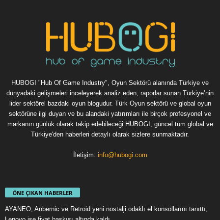
HUBOGI "Hub Of Game Industry", Oyun Sektörü alanında Türkiye ve
dünyadaki gelişmeleri inceleyerek analiz eden, raporlar sunan Türkiye’nin
lider sektörel bazdaki oyun blogudur. Türk Oyun sektörü ve global oyun
sektörüne ilgi duyan ve bu alandaki yatırımları ile birçok profesyonel ve
markanın günlük olarak takip edebileceği HUBOGI, güncel tüm global ve
Türkiye'den haberleri detaylı olarak sizlere sunmaktadır.
İletişim:
info@hubogi.com
ÖNE ÇIKAN HABERLER
AYANEO, Anbernic ve Retroid yeni nostalji odaklı el konsollarını tanıttı,
Lenovo ise fiyat baskısı altında kaldı