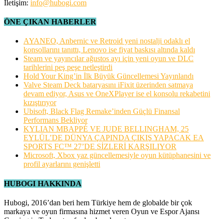
İletişim:
info@hubogi.com
ÖNE ÇIKAN HABERLER
AYANEO, Anbernic ve Retroid yeni nostalji odaklı el
konsollarını tanıttı, Lenovo ise fiyat baskısı altında kaldı
Steam ve yayıncılar ağustos ayı için yeni oyun ve DLC
tarihlerini peş peşe netleştirdi
Hold Your King’in İlk Büyük Güncellemesi Yayınlandı
Valve Steam Deck bataryasını iFixit üzerinden satmaya
devam ediyor, Asus ve OneXPlayer ise el konsolu rekabetini
kızıştırıyor
Ubisoft, Black Flag Remake’inden Güçlü Finansal
Performans Bekliyor
KYLIAN MBAPPÉ VE JUDE BELLINGHAM, 25
EYLÜL’DE DÜNYA ÇAPINDA ÇIKIŞ YAPACAK EA
SPORTS FC™ 27’DE SİZLERİ KARŞILIYOR
Microsoft, Xbox yaz güncellemesiyle oyun kütüphanesini ve
profil ayarlarını genişletti
HUBOGI HAKKINDA
Hubogi, 2016’dan beri hem Türkiye hem de globalde bir çok
markaya ve oyun firmasına hizmet veren Oyun ve Espor Ajansı