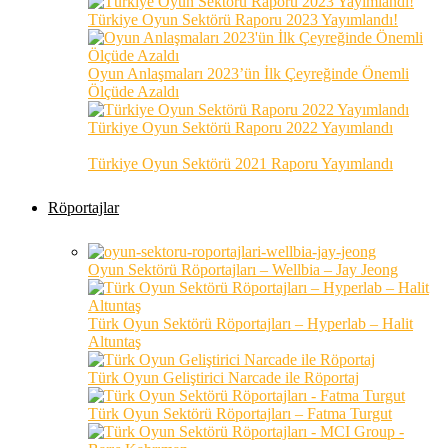
Türkiye Oyun Sektörü Raporu 2023 Yayımlandı!
Oyun Anlaşmaları 2023’ün İlk Çeyreğinde Önemli
Ölçüde Azaldı
Türkiye Oyun Sektörü Raporu 2022 Yayımlandı
Türkiye Oyun Sektörü 2021 Raporu Yayımlandı
Röportajlar
Oyun Sektörü Röportajları – Wellbia – Jay Jeong
Türk Oyun Sektörü Röportajları – Hyperlab – Halit
Altuntaş
Türk Oyun Geliştirici Narcade ile Röportaj
Türk Oyun Sektörü Röportajları – Fatma Turgut