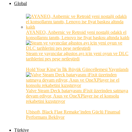
Global
AYANEO, Anbernic ve Retroid yeni nostalji odaklı el
konsollarını tanıttı, Lenovo ise fiyat baskısı altında kaldı
Steam ve yayıncılar ağustos ayı için yeni oyun ve DLC
tarihlerini peş peşe netleştirdi
Hold Your King’in İlk Büyük Güncellemesi Yayınlandı
Valve Steam Deck bataryasını iFixit üzerinden satmaya
devam ediyor, Asus ve OneXPlayer ise el konsolu
rekabetini kızıştırıyor
Ubisoft, Black Flag Remake’inden Güçlü Finansal
Performans Bekliyor
Türkiye