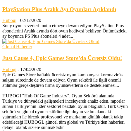
PlayStation Plus Aralık Ayı Oyunları Açıklandı
Hubogi
-
02/12/2020
Sony oyun severleri mutlu etmeye devam ediyor. PlayStation Plus
abonelerini Aralık ayında dört oyun hediyesi bekliyor. Önümüzdeki
ay boyunca PS Plus aboneleri 4 adet...
Global Haberler
Just Cause 4, Epic Games Store’da Ücretsiz Oldu!
Hubogi
-
17/04/2020
Epic Games Store haftalık ücretsiz oyun kampanyası koronavirüs
salgını sürecinde de devam ediyor. Oyun sektörü ile ilgili önemli
atılımlar gerçekleştiren firma oyunseverlerin de desteklenmesi...
HUBOGI "Hub Of Game Industry", Oyun Sektörü alanında
Türkiye ve dünyadaki gelişmeleri inceleyerek analiz eden, raporlar
sunan Türkiye’nin lider sektörel bazdaki oyun blogudur. Türk Oyun
sektörü ve global oyun sektörüne ilgi duyan ve bu alandaki
yatırımları ile birçok profesyonel ve markanın günlük olarak takip
edebileceği HUBOGI, güncel tüm global ve Türkiye'den haberleri
detaylı olarak sizlere sunmaktadır.