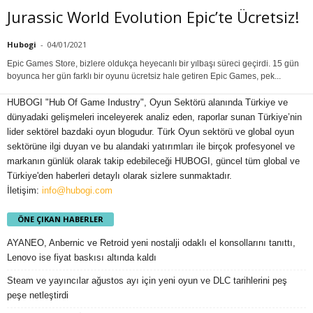
Jurassic World Evolution Epic’te Ücretsiz!
Hubogi
-
04/01/2021
Epic Games Store, bizlere oldukça heyecanlı bir yılbaşı süreci geçirdi. 15 gün
boyunca her gün farklı bir oyunu ücretsiz hale getiren Epic Games, pek...
HUBOGI "Hub Of Game Industry", Oyun Sektörü alanında Türkiye ve
dünyadaki gelişmeleri inceleyerek analiz eden, raporlar sunan Türkiye’nin
lider sektörel bazdaki oyun blogudur. Türk Oyun sektörü ve global oyun
sektörüne ilgi duyan ve bu alandaki yatırımları ile birçok profesyonel ve
markanın günlük olarak takip edebileceği HUBOGI, güncel tüm global ve
Türkiye'den haberleri detaylı olarak sizlere sunmaktadır.
İletişim:
info@hubogi.com
ÖNE ÇIKAN HABERLER
AYANEO, Anbernic ve Retroid yeni nostalji odaklı el konsollarını tanıttı,
Lenovo ise fiyat baskısı altında kaldı
Steam ve yayıncılar ağustos ayı için yeni oyun ve DLC tarihlerini peş
peşe netleştirdi