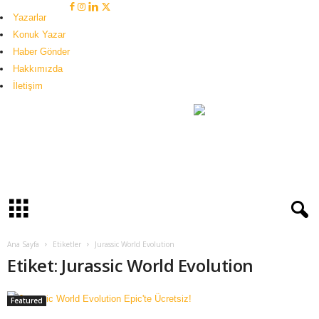
Yazarlar
Konuk Yazar
Haber Gönder
Hakkımızda
İletişim
H
u
b
o
g
i
Ana Sayfa
Etiketler
Jurassic World Evolution
Etiket: Jurassic World Evolution
Featured