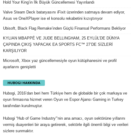
Hold Your King’in İlk Büyük Güncellemesi Yayınlandı
Valve Steam Deck bataryasını iFixit üzerinden satmaya devam ediyor,
Asus ve OneXPlayer ise el konsolu rekabetini kızıştırıyor
Ubisoft, Black Flag Remake’inden Güçlü Finansal Performans Bekliyor
KYLIAN MBAPPÉ VE JUDE BELLINGHAM, 25 EYLÜL’DE DÜNYA
ÇAPINDA ÇIKIŞ YAPACAK EA SPORTS FC™ 27’DE SİZLERİ
KARŞILIYOR
Microsoft, Xbox yaz güncellemesiyle oyun kütüphanesini ve profil
ayarlarını genişletti
HUBOGI HAKKINDA
Hubogi, 2016’dan beri hem Türkiye hem de globalde bir çok markaya ve
oyun firmasına hizmet veren Oyun ve Espor Ajansı Gaming in Turkey
tarafından kurulmuştur.
Hubogi “Hub of Game Industry”‘nin ana amacı, oyun sektörüne yıllarını
vermiş duayenleri bir araya getirerek, sektörle ilgili önemli bilgi ve verileri
sizlere sunmaktır.