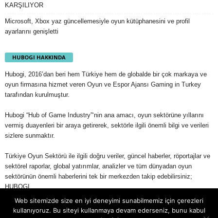
KARŞILIYOR
Microsoft, Xbox yaz güncellemesiyle oyun kütüphanesini ve profil
ayarlarını genişletti
HUBOGI HAKKINDA
Hubogi, 2016’dan beri hem Türkiye hem de globalde bir çok markaya ve
oyun firmasına hizmet veren Oyun ve Espor Ajansı Gaming in Turkey
tarafından kurulmuştur.
Hubogi “Hub of Game Industry”‘nin ana amacı, oyun sektörüne yıllarını
vermiş duayenleri bir araya getirerek, sektörle ilgili önemli bilgi ve verileri
sizlere sunmaktır.
Türkiye Oyun Sektörü ile ilgili doğru veriler, güncel haberler, röportajlar ve
sektörel raporlar, global yatırımlar, analizler ve tüm dünyadan oyun
sektörünün önemli haberlerini tek bir merkezden takip edebilirsiniz;
HUBOGI.
Web sitemizde size en iyi deneyimi sunabilmemiz için çerezleri
kullanıyoruz. Bu siteyi kullanmaya devam ederseniz, bunu kabul
Çerez Politikası
Aydınlatma Metni
Kullanıcı Sözleşmesi