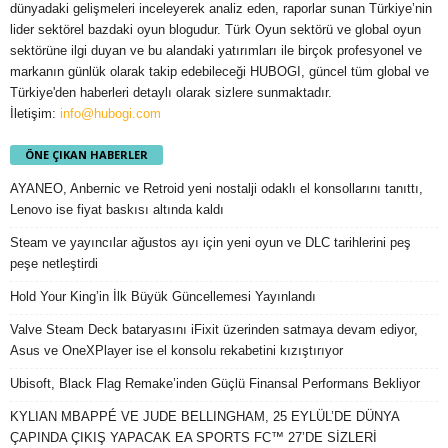
dünyadaki gelişmeleri inceleyerek analiz eden, raporlar sunan Türkiye’nin
lider sektörel bazdaki oyun blogudur. Türk Oyun sektörü ve global oyun
sektörüne ilgi duyan ve bu alandaki yatırımları ile birçok profesyonel ve
markanın günlük olarak takip edebileceği HUBOGI, güncel tüm global ve
Türkiye'den haberleri detaylı olarak sizlere sunmaktadır.
İletişim:
info@hubogi.com
ÖNE ÇIKAN HABERLER
AYANEO, Anbernic ve Retroid yeni nostalji odaklı el konsollarını tanıttı,
Lenovo ise fiyat baskısı altında kaldı
Steam ve yayıncılar ağustos ayı için yeni oyun ve DLC tarihlerini peş
peşe netleştirdi
Hold Your King’in İlk Büyük Güncellemesi Yayınlandı
Valve Steam Deck bataryasını iFixit üzerinden satmaya devam ediyor,
Asus ve OneXPlayer ise el konsolu rekabetini kızıştırıyor
Ubisoft, Black Flag Remake’inden Güçlü Finansal Performans Bekliyor
KYLIAN MBAPPÉ VE JUDE BELLINGHAM, 25 EYLÜL’DE DÜNYA
ÇAPINDA ÇIKIŞ YAPACAK EA SPORTS FC™ 27’DE SİZLERİ