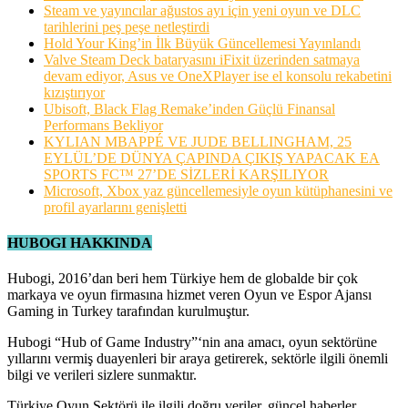
Steam ve yayıncılar ağustos ayı için yeni oyun ve DLC
tarihlerini peş peşe netleştirdi
Hold Your King’in İlk Büyük Güncellemesi Yayınlandı
Valve Steam Deck bataryasını iFixit üzerinden satmaya
devam ediyor, Asus ve OneXPlayer ise el konsolu rekabetini
kızıştırıyor
Ubisoft, Black Flag Remake’inden Güçlü Finansal
Performans Bekliyor
KYLIAN MBAPPÉ VE JUDE BELLINGHAM, 25
EYLÜL’DE DÜNYA ÇAPINDA ÇIKIŞ YAPACAK EA
SPORTS FC™ 27’DE SİZLERİ KARŞILIYOR
Microsoft, Xbox yaz güncellemesiyle oyun kütüphanesini ve
profil ayarlarını genişletti
HUBOGI HAKKINDA
Hubogi, 2016’dan beri hem Türkiye hem de globalde bir çok
markaya ve oyun firmasına hizmet veren Oyun ve Espor Ajansı
Gaming in Turkey tarafından kurulmuştur.
Hubogi “Hub of Game Industry”‘nin ana amacı, oyun sektörüne
yıllarını vermiş duayenleri bir araya getirerek, sektörle ilgili önemli
bilgi ve verileri sizlere sunmaktır.
Türkiye Oyun Sektörü ile ilgili doğru veriler, güncel haberler,