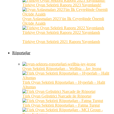
Türkiye Oyun Sektörü Raporu 2023 Yayımlandı!
Oyun Anlaşmaları 2023’ün İlk Çeyreğinde Önemli
Ölçüde Azaldı
Türkiye Oyun Sektörü Raporu 2022 Yayımlandı
Türkiye Oyun Sektörü 2021 Raporu Yayımlandı
Röportajlar
Oyun Sektörü Röportajları – Wellbia – Jay Jeong
Türk Oyun Sektörü Röportajları – Hyperlab – Halit
Altuntaş
Türk Oyun Geliştirici Narcade ile Röportaj
Türk Oyun Sektörü Röportajları – Fatma Turgut