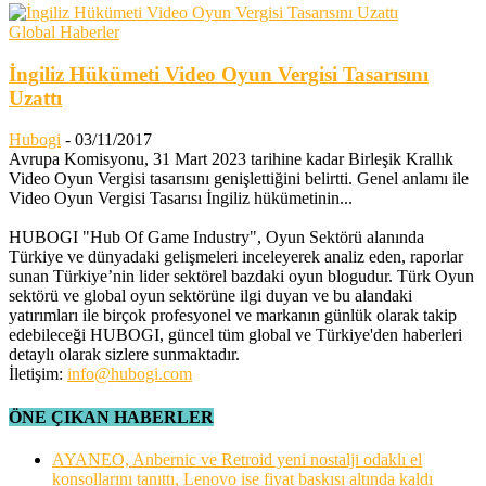
Global Haberler
İngiliz Hükümeti Video Oyun Vergisi Tasarısını
Uzattı
Hubogi
-
03/11/2017
Avrupa Komisyonu, 31 Mart 2023 tarihine kadar Birleşik Krallık
Video Oyun Vergisi tasarısını genişlettiğini belirtti. Genel anlamı ile
Video Oyun Vergisi Tasarısı İngiliz hükümetinin...
HUBOGI "Hub Of Game Industry", Oyun Sektörü alanında
Türkiye ve dünyadaki gelişmeleri inceleyerek analiz eden, raporlar
sunan Türkiye’nin lider sektörel bazdaki oyun blogudur. Türk Oyun
sektörü ve global oyun sektörüne ilgi duyan ve bu alandaki
yatırımları ile birçok profesyonel ve markanın günlük olarak takip
edebileceği HUBOGI, güncel tüm global ve Türkiye'den haberleri
detaylı olarak sizlere sunmaktadır.
İletişim:
info@hubogi.com
ÖNE ÇIKAN HABERLER
AYANEO, Anbernic ve Retroid yeni nostalji odaklı el
konsollarını tanıttı, Lenovo ise fiyat baskısı altında kaldı