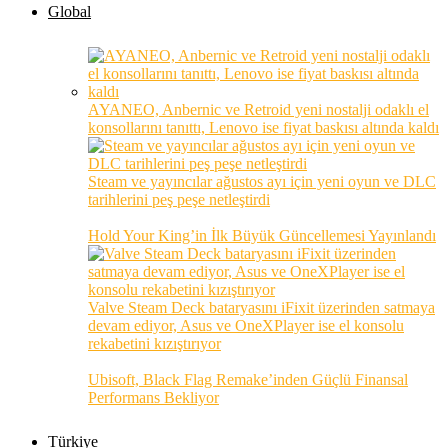
Global
AYANEO, Anbernic ve Retroid yeni nostalji odaklı el
konsollarını tanıttı, Lenovo ise fiyat baskısı altında kaldı
Steam ve yayıncılar ağustos ayı için yeni oyun ve DLC
tarihlerini peş peşe netleştirdi
Hold Your King’in İlk Büyük Güncellemesi Yayınlandı
Valve Steam Deck bataryasını iFixit üzerinden satmaya
devam ediyor, Asus ve OneXPlayer ise el konsolu
rekabetini kızıştırıyor
Ubisoft, Black Flag Remake’inden Güçlü Finansal
Performans Bekliyor
Türkiye