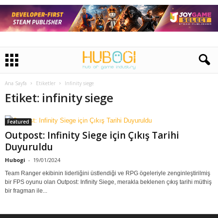
Ana Sayfa
Etiketler
Infinity siege
Etiket: infinity siege
Featured
Outpost: Infinity Siege için Çıkış Tarihi
Duyuruldu
Hubogi
-
19/01/2024
Team Ranger ekibinin liderliğini üstlendiği ve RPG ögeleriyle zenginleştirilmiş
bir FPS oyunu olan Outpost: Infinity Siege, merakla beklenen çıkış tarihi müthiş
bir fragman ile...