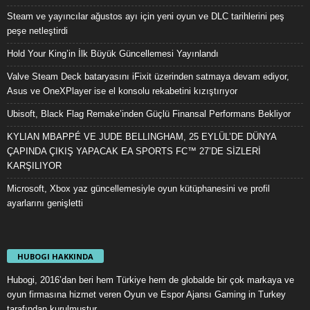
Steam ve yayıncılar ağustos ayı için yeni oyun ve DLC tarihlerini peş
peşe netleştirdi
Hold Your King’in İlk Büyük Güncellemesi Yayınlandı
Valve Steam Deck bataryasını iFixit üzerinden satmaya devam ediyor,
Asus ve OneXPlayer ise el konsolu rekabetini kızıştırıyor
Ubisoft, Black Flag Remake’inden Güçlü Finansal Performans Bekliyor
KYLIAN MBAPPÉ VE JUDE BELLINGHAM, 25 EYLÜL’DE DÜNYA
ÇAPINDA ÇIKIŞ YAPACAK EA SPORTS FC™ 27’DE SİZLERİ
KARŞILIYOR
Microsoft, Xbox yaz güncellemesiyle oyun kütüphanesini ve profil
ayarlarını genişletti
HUBOGI HAKKINDA
Hubogi, 2016’dan beri hem Türkiye hem de globalde bir çok markaya ve
oyun firmasına hizmet veren Oyun ve Espor Ajansı Gaming in Turkey
tarafından kurulmuştur.