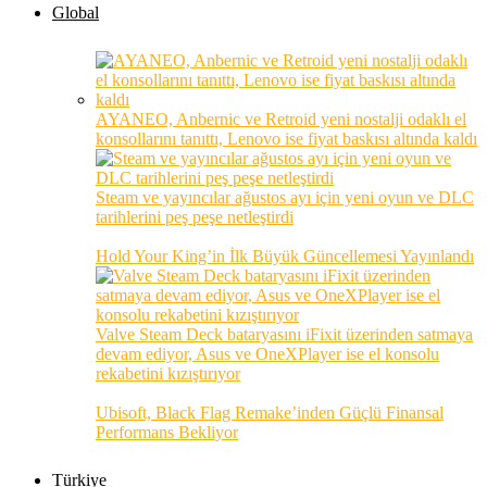
Global
AYANEO, Anbernic ve Retroid yeni nostalji odaklı el
konsollarını tanıttı, Lenovo ise fiyat baskısı altında kaldı
Steam ve yayıncılar ağustos ayı için yeni oyun ve DLC
tarihlerini peş peşe netleştirdi
Hold Your King’in İlk Büyük Güncellemesi Yayınlandı
Valve Steam Deck bataryasını iFixit üzerinden satmaya
devam ediyor, Asus ve OneXPlayer ise el konsolu
rekabetini kızıştırıyor
Ubisoft, Black Flag Remake’inden Güçlü Finansal
Performans Bekliyor
Türkiye