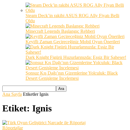
Steam Deck’in rakibi ASUS ROG Ally Fiyatı Belli
Oldu
Minecraft Legends Başlangıç Rehberi
Keyifli Zaman Geçireceğiniz Mobil Oyun Önerileri
Dark Knight Figürü Huzurlarınızda: Eşsiz Bir Şaheser!
Sonsuz Kış Dağı’nın Gizemlerine Yolculuk: Black
Desert Genişleme İncelemesi
Ana Sayfa
Etiketler
Ignis
Etiket: Ignis
Röportajlar