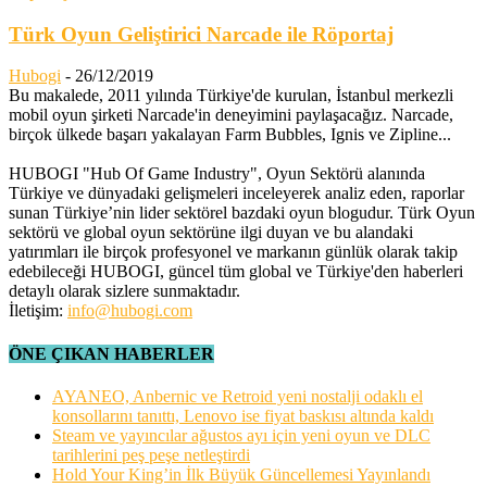
Türk Oyun Geliştirici Narcade ile Röportaj
Hubogi
-
26/12/2019
Bu makalede, 2011 yılında Türkiye'de kurulan, İstanbul merkezli
mobil oyun şirketi Narcade'in deneyimini paylaşacağız. Narcade,
birçok ülkede başarı yakalayan Farm Bubbles, Ignis ve Zipline...
HUBOGI "Hub Of Game Industry", Oyun Sektörü alanında
Türkiye ve dünyadaki gelişmeleri inceleyerek analiz eden, raporlar
sunan Türkiye’nin lider sektörel bazdaki oyun blogudur. Türk Oyun
sektörü ve global oyun sektörüne ilgi duyan ve bu alandaki
yatırımları ile birçok profesyonel ve markanın günlük olarak takip
edebileceği HUBOGI, güncel tüm global ve Türkiye'den haberleri
detaylı olarak sizlere sunmaktadır.
İletişim:
info@hubogi.com
ÖNE ÇIKAN HABERLER
AYANEO, Anbernic ve Retroid yeni nostalji odaklı el
konsollarını tanıttı, Lenovo ise fiyat baskısı altında kaldı
Steam ve yayıncılar ağustos ayı için yeni oyun ve DLC
tarihlerini peş peşe netleştirdi
Hold Your King’in İlk Büyük Güncellemesi Yayınlandı