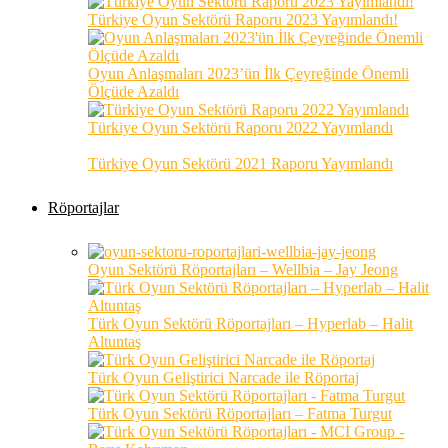
Türkiye Oyun Sektörü Raporu 2023 Yayımlandı!
Oyun Anlaşmaları 2023’ün İlk Çeyreğinde Önemli
Ölçüde Azaldı
Türkiye Oyun Sektörü Raporu 2022 Yayımlandı
Türkiye Oyun Sektörü 2021 Raporu Yayımlandı
Röportajlar
Oyun Sektörü Röportajları – Wellbia – Jay Jeong
Türk Oyun Sektörü Röportajları – Hyperlab – Halit
Altuntaş
Türk Oyun Geliştirici Narcade ile Röportaj
Türk Oyun Sektörü Röportajları – Fatma Turgut