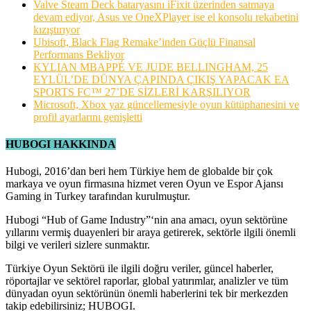
Valve Steam Deck bataryasını iFixit üzerinden satmaya
devam ediyor, Asus ve OneXPlayer ise el konsolu rekabetini
kızıştırıyor
Ubisoft, Black Flag Remake’inden Güçlü Finansal
Performans Bekliyor
KYLIAN MBAPPÉ VE JUDE BELLINGHAM, 25
EYLÜL’DE DÜNYA ÇAPINDA ÇIKIŞ YAPACAK EA
SPORTS FC™ 27’DE SİZLERİ KARŞILIYOR
Microsoft, Xbox yaz güncellemesiyle oyun kütüphanesini ve
profil ayarlarını genişletti
HUBOGI HAKKINDA
Hubogi, 2016’dan beri hem Türkiye hem de globalde bir çok
markaya ve oyun firmasına hizmet veren Oyun ve Espor Ajansı
Gaming in Turkey tarafından kurulmuştur.
Hubogi “Hub of Game Industry”‘nin ana amacı, oyun sektörüne
yıllarını vermiş duayenleri bir araya getirerek, sektörle ilgili önemli
bilgi ve verileri sizlere sunmaktır.
Türkiye Oyun Sektörü ile ilgili doğru veriler, güncel haberler,
röportajlar ve sektörel raporlar, global yatırımlar, analizler ve tüm
dünyadan oyun sektörünün önemli haberlerini tek bir merkezden
takip edebilirsiniz; HUBOGI.