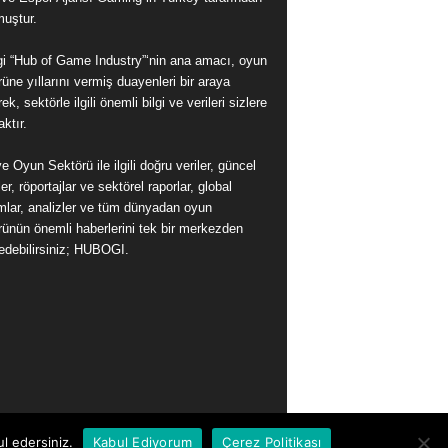
muştur.
i “Hub of Game Industry”‘nin ana amacı, oyun
üne yıllarını vermiş duayenleri bir araya
rek, sektörle ilgili önemli bilgi ve verileri sizlere
ktır.
e Oyun Sektörü ile ilgili doğru veriler, güncel
er, röportajlar ve sektörel raporlar, global
ımlar, analizler ve tüm dünyadan oyun
rünün önemli haberlerini tek bir merkezden
 edebilirsiniz; HUBOGI.
l edersiniz.
Kabul Ediyorum
Çerez Politikası