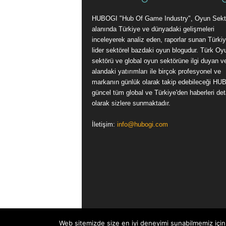
HUBOGI "Hub Of Game Industry", Oyun Sekt
alanında Türkiye ve dünyadaki gelişmeleri
inceleyerek analiz eden, raporlar sunan Türkiy
lider sektörel bazdaki oyun blogudur. Türk Oy
sektörü ve global oyun sektörüne ilgi duyan v
alandaki yatırımları ile birçok profesyonel ve
markanın günlük olarak takip edebileceği HU
güncel tüm global ve Türkiye'den haberleri det
olarak sizlere sunmaktadır.
İletişim:
info@hubogi.com
Web sitemizde size en iyi deneyimi sunabilmemiz için