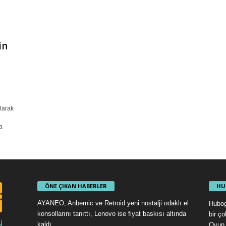
in
larak
a
ÖNE ÇIKAN HABERLER
HU
AYANEO, Anbernic ve Retroid yeni nostalji odaklı el
Hubog
konsollarını tanıttı, Lenovo ise fiyat baskısı altında
bir ç
kaldı
Oyun 