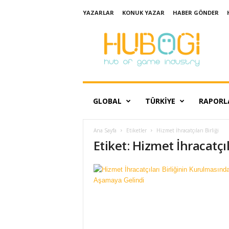
YAZARLAR
KONUK YAZAR
HABER GÖNDER
H
u
b
o
g
i
GLOBAL
TÜRKIYE
RAPORL
Ana Sayfa
Etiketler
Hizmet İhracatçıları Birliği
Etiket: Hizmet İhracatçıla