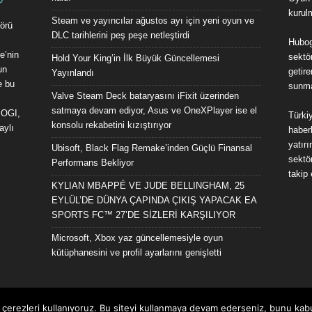
kurul
Steam ve yayıncılar ağustos ayı için yeni oyun ve
örü
DLC tarihlerini peş peşe netleştirdi
Hubog
e’nin
sektör
Hold Your King’in İlk Büyük Güncellemesi
un
getire
Yayınlandı
e bu
sunma
Valve Steam Deck bataryasını iFixit üzerinden
satmaya devam ediyor, Asus ve OneXPlayer ise el
BOGI,
Türkiy
konsolu rekabetini kızıştırıyor
aylı
haberl
yatır
Ubisoft, Black Flag Remake’inden Güçlü Finansal
sektö
Performans Bekliyor
takip
KYLIAN MBAPPÉ VE JUDE BELLINGHAM, 25
EYLÜL’DE DÜNYA ÇAPINDA ÇIKIŞ YAPACAK EA
SPORTS FC™ 27’DE SİZLERİ KARŞILIYOR
Microsoft, Xbox yaz güncellemesiyle oyun
kütüphanesini ve profil ayarlarını genişletti
 çerezleri kullanıyoruz. Bu siteyi kullanmaya devam ederseniz, bunu kabu