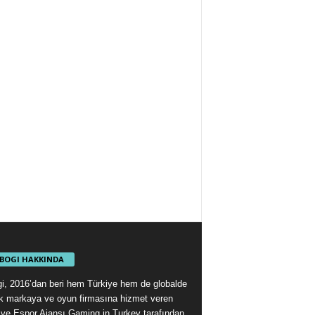
BOGI HAKKINDA
i, 2016’dan beri hem Türkiye hem de globalde
ok markaya ve oyun firmasına hizmet veren
ve Espor Ajansı Gaming in Turkey tarafından