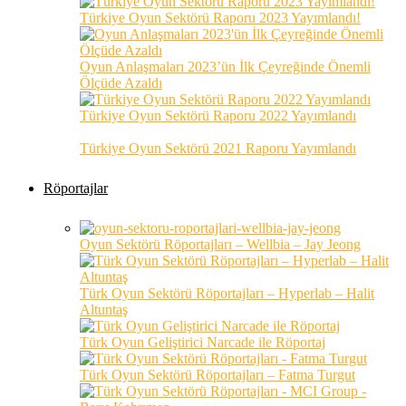
Türkiye Oyun Sektörü Raporu 2023 Yayımlandı!
Oyun Anlaşmaları 2023’ün İlk Çeyreğinde Önemli
Ölçüde Azaldı
Türkiye Oyun Sektörü Raporu 2022 Yayımlandı
Türkiye Oyun Sektörü 2021 Raporu Yayımlandı
Röportajlar
Oyun Sektörü Röportajları – Wellbia – Jay Jeong
Türk Oyun Sektörü Röportajları – Hyperlab – Halit
Altuntaş
Türk Oyun Geliştirici Narcade ile Röportaj
Türk Oyun Sektörü Röportajları – Fatma Turgut