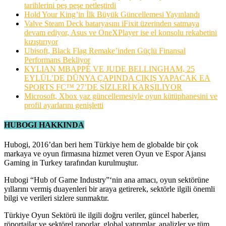
tarihlerini peş peşe netleştirdi
Hold Your King’in İlk Büyük Güncellemesi Yayınlandı
Valve Steam Deck bataryasını iFixit üzerinden satmaya
devam ediyor, Asus ve OneXPlayer ise el konsolu rekabetini
kızıştırıyor
Ubisoft, Black Flag Remake’inden Güçlü Finansal
Performans Bekliyor
KYLIAN MBAPPÉ VE JUDE BELLINGHAM, 25
EYLÜL’DE DÜNYA ÇAPINDA ÇIKIŞ YAPACAK EA
SPORTS FC™ 27’DE SİZLERİ KARŞILIYOR
Microsoft, Xbox yaz güncellemesiyle oyun kütüphanesini ve
profil ayarlarını genişletti
HUBOGI HAKKINDA
Hubogi, 2016’dan beri hem Türkiye hem de globalde bir çok
markaya ve oyun firmasına hizmet veren Oyun ve Espor Ajansı
Gaming in Turkey tarafından kurulmuştur.
Hubogi “Hub of Game Industry”‘nin ana amacı, oyun sektörüne
yıllarını vermiş duayenleri bir araya getirerek, sektörle ilgili önemli
bilgi ve verileri sizlere sunmaktır.
Türkiye Oyun Sektörü ile ilgili doğru veriler, güncel haberler,
röportajlar ve sektörel raporlar, global yatırımlar, analizler ve tüm