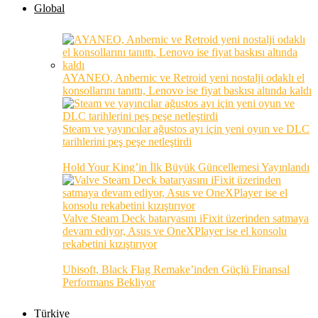
Global
AYANEO, Anbernic ve Retroid yeni nostalji odaklı el
konsollarını tanıttı, Lenovo ise fiyat baskısı altında kaldı
Steam ve yayıncılar ağustos ayı için yeni oyun ve DLC
tarihlerini peş peşe netleştirdi
Hold Your King’in İlk Büyük Güncellemesi Yayınlandı
Valve Steam Deck bataryasını iFixit üzerinden satmaya
devam ediyor, Asus ve OneXPlayer ise el konsolu
rekabetini kızıştırıyor
Ubisoft, Black Flag Remake’inden Güçlü Finansal
Performans Bekliyor
Türkiye