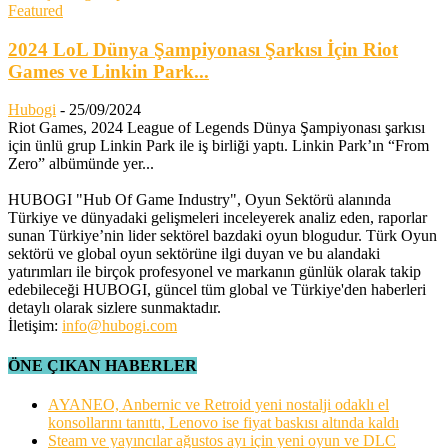
Featured
2024 LoL Dünya Şampiyonası Şarkısı İçin Riot
Games ve Linkin Park...
Hubogi
-
25/09/2024
Riot Games, 2024 League of Legends Dünya Şampiyonası şarkısı
için ünlü grup Linkin Park ile iş birliği yaptı. Linkin Park’ın “From
Zero” albümünde yer...
HUBOGI "Hub Of Game Industry", Oyun Sektörü alanında
Türkiye ve dünyadaki gelişmeleri inceleyerek analiz eden, raporlar
sunan Türkiye’nin lider sektörel bazdaki oyun blogudur. Türk Oyun
sektörü ve global oyun sektörüne ilgi duyan ve bu alandaki
yatırımları ile birçok profesyonel ve markanın günlük olarak takip
edebileceği HUBOGI, güncel tüm global ve Türkiye'den haberleri
detaylı olarak sizlere sunmaktadır.
İletişim:
info@hubogi.com
ÖNE ÇIKAN HABERLER
AYANEO, Anbernic ve Retroid yeni nostalji odaklı el
konsollarını tanıttı, Lenovo ise fiyat baskısı altında kaldı
Steam ve yayıncılar ağustos ayı için yeni oyun ve DLC