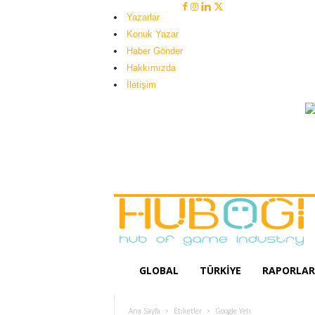
Yazarlar
Konuk Yazar
Haber Gönder
Hakkımızda
İletişim
H
u
b
o
g
i
GLOBAL
TÜRKIYE
RAPORLAR
Ana Sayfa
Etiketler
Google Yeti