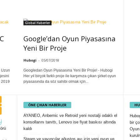
Global Haberler
DC
Google’dan Oyun Piyasasına
Yeni Bir Proje
Hubogi
-
05/07/2018
! Uzun
Googledan Oyun Piyasasına Yeni Bir Proje! - Hubogi
jesini
Her yıl birçok farklı proje ile karşımıza çıkan şirket oyun
C 2019
piyasasında da söz sahibi olmak için...
ÖNE ÇIKAN HABERLER
HU
AYANEO, Anbernic ve Retroid yeni nostalji odaklı el
Hubog
konsollarını tanıttı, Lenovo ise fiyat baskısı altında
bir ç
örü
kaldı
Oyun 
kurul
Steam ve yayıncılar ağustos ayı için yeni oyun ve