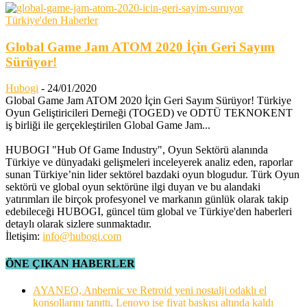
Türkiye'den Haberler
Global Game Jam ATOM 2020 İçin Geri Sayım
Sürüyor!
Hubogi
-
24/01/2020
Global Game Jam ATOM 2020 İçin Geri Sayım Sürüyor! Türkiye
Oyun Geliştiricileri Derneği (TOGED) ve ODTÜ TEKNOKENT
iş birliği ile gerçekleştirilen Global Game Jam...
HUBOGI "Hub Of Game Industry", Oyun Sektörü alanında
Türkiye ve dünyadaki gelişmeleri inceleyerek analiz eden, raporlar
sunan Türkiye’nin lider sektörel bazdaki oyun blogudur. Türk Oyun
sektörü ve global oyun sektörüne ilgi duyan ve bu alandaki
yatırımları ile birçok profesyonel ve markanın günlük olarak takip
edebileceği HUBOGI, güncel tüm global ve Türkiye'den haberleri
detaylı olarak sizlere sunmaktadır.
İletişim:
info@hubogi.com
ÖNE ÇIKAN HABERLER
AYANEO, Anbernic ve Retroid yeni nostalji odaklı el
konsollarını tanıttı, Lenovo ise fiyat baskısı altında kaldı