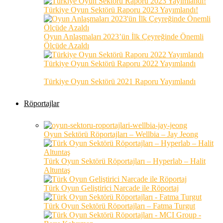
Türkiye Oyun Sektörü Raporu 2023 Yayımlandı!
Oyun Anlaşmaları 2023’ün İlk Çeyreğinde Önemli
Ölçüde Azaldı
Türkiye Oyun Sektörü Raporu 2022 Yayımlandı
Türkiye Oyun Sektörü 2021 Raporu Yayımlandı
Röportajlar
Oyun Sektörü Röportajları – Wellbia – Jay Jeong
Türk Oyun Sektörü Röportajları – Hyperlab – Halit
Altuntaş
Türk Oyun Geliştirici Narcade ile Röportaj
Türk Oyun Sektörü Röportajları – Fatma Turgut