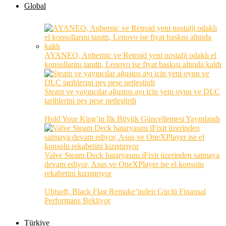
Global
AYANEO, Anbernic ve Retroid yeni nostalji odaklı el
konsollarını tanıttı, Lenovo ise fiyat baskısı altında kaldı
Steam ve yayıncılar ağustos ayı için yeni oyun ve DLC
tarihlerini peş peşe netleştirdi
Hold Your King’in İlk Büyük Güncellemesi Yayınlandı
Valve Steam Deck bataryasını iFixit üzerinden satmaya
devam ediyor, Asus ve OneXPlayer ise el konsolu
rekabetini kızıştırıyor
Ubisoft, Black Flag Remake’inden Güçlü Finansal
Performans Bekliyor
Türkiye