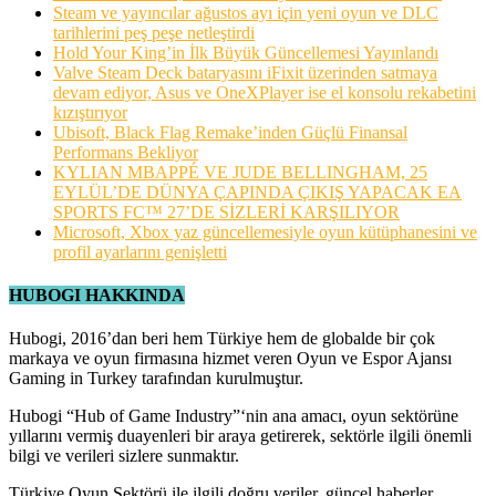
Steam ve yayıncılar ağustos ayı için yeni oyun ve DLC
tarihlerini peş peşe netleştirdi
Hold Your King’in İlk Büyük Güncellemesi Yayınlandı
Valve Steam Deck bataryasını iFixit üzerinden satmaya
devam ediyor, Asus ve OneXPlayer ise el konsolu rekabetini
kızıştırıyor
Ubisoft, Black Flag Remake’inden Güçlü Finansal
Performans Bekliyor
KYLIAN MBAPPÉ VE JUDE BELLINGHAM, 25
EYLÜL’DE DÜNYA ÇAPINDA ÇIKIŞ YAPACAK EA
SPORTS FC™ 27’DE SİZLERİ KARŞILIYOR
Microsoft, Xbox yaz güncellemesiyle oyun kütüphanesini ve
profil ayarlarını genişletti
HUBOGI HAKKINDA
Hubogi, 2016’dan beri hem Türkiye hem de globalde bir çok
markaya ve oyun firmasına hizmet veren Oyun ve Espor Ajansı
Gaming in Turkey tarafından kurulmuştur.
Hubogi “Hub of Game Industry”‘nin ana amacı, oyun sektörüne
yıllarını vermiş duayenleri bir araya getirerek, sektörle ilgili önemli
bilgi ve verileri sizlere sunmaktır.
Türkiye Oyun Sektörü ile ilgili doğru veriler, güncel haberler,