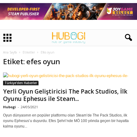
Ana Sayfa
Etiketler
Efes oyun
Etiket: efes oyun
Türkiye'den Haberler
Yerli Oyun Geliştiricisi The Pack Studios, İlk
Oyunu Ephesus ile Steam...
Hubogi
-
24/05/2021
Oyun dünyasının en popüler platformu olan Steam’de The Pack Studios, ilk
oyunu Ephesus’u duyurdu. Efes Şehri’nde MÖ 100 yılında geçen bir hayatta
kalma oyunu...