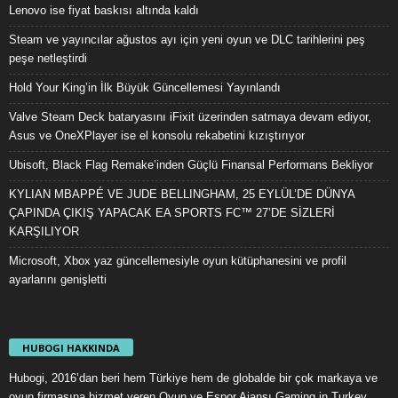
Lenovo ise fiyat baskısı altında kaldı
Steam ve yayıncılar ağustos ayı için yeni oyun ve DLC tarihlerini peş
peşe netleştirdi
Hold Your King’in İlk Büyük Güncellemesi Yayınlandı
Valve Steam Deck bataryasını iFixit üzerinden satmaya devam ediyor,
Asus ve OneXPlayer ise el konsolu rekabetini kızıştırıyor
Ubisoft, Black Flag Remake’inden Güçlü Finansal Performans Bekliyor
KYLIAN MBAPPÉ VE JUDE BELLINGHAM, 25 EYLÜL’DE DÜNYA
ÇAPINDA ÇIKIŞ YAPACAK EA SPORTS FC™ 27’DE SİZLERİ
KARŞILIYOR
Microsoft, Xbox yaz güncellemesiyle oyun kütüphanesini ve profil
ayarlarını genişletti
HUBOGI HAKKINDA
Hubogi, 2016’dan beri hem Türkiye hem de globalde bir çok markaya ve
oyun firmasına hizmet veren Oyun ve Espor Ajansı Gaming in Turkey