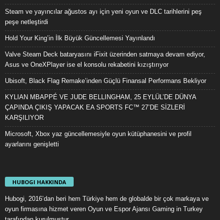
Steam ve yayıncılar ağustos ayı için yeni oyun ve DLC tarihlerini peş
peşe netleştirdi
Hold Your King’in İlk Büyük Güncellemesi Yayınlandı
Valve Steam Deck bataryasını iFixit üzerinden satmaya devam ediyor,
Asus ve OneXPlayer ise el konsolu rekabetini kızıştırıyor
Ubisoft, Black Flag Remake’inden Güçlü Finansal Performans Bekliyor
KYLIAN MBAPPÉ VE JUDE BELLINGHAM, 25 EYLÜL’DE DÜNYA
ÇAPINDA ÇIKIŞ YAPACAK EA SPORTS FC™ 27’DE SİZLERİ
KARŞILIYOR
Microsoft, Xbox yaz güncellemesiyle oyun kütüphanesini ve profil
ayarlarını genişletti
HUBOGI HAKKINDA
Hubogi, 2016’dan beri hem Türkiye hem de globalde bir çok markaya ve
oyun firmasına hizmet veren Oyun ve Espor Ajansı Gaming in Turkey
tarafından kurulmuştur.