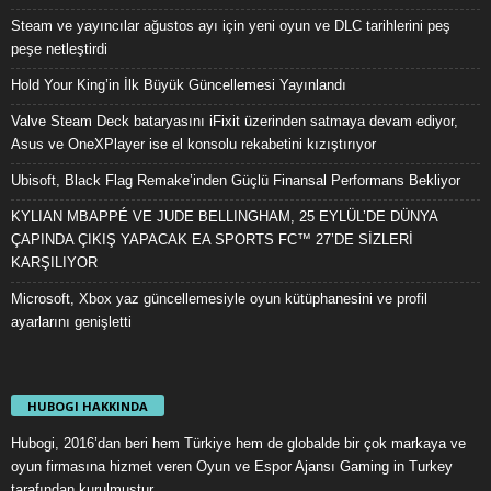
Steam ve yayıncılar ağustos ayı için yeni oyun ve DLC tarihlerini peş
peşe netleştirdi
Hold Your King’in İlk Büyük Güncellemesi Yayınlandı
Valve Steam Deck bataryasını iFixit üzerinden satmaya devam ediyor,
Asus ve OneXPlayer ise el konsolu rekabetini kızıştırıyor
Ubisoft, Black Flag Remake’inden Güçlü Finansal Performans Bekliyor
KYLIAN MBAPPÉ VE JUDE BELLINGHAM, 25 EYLÜL’DE DÜNYA
ÇAPINDA ÇIKIŞ YAPACAK EA SPORTS FC™ 27’DE SİZLERİ
KARŞILIYOR
Microsoft, Xbox yaz güncellemesiyle oyun kütüphanesini ve profil
ayarlarını genişletti
HUBOGI HAKKINDA
Hubogi, 2016’dan beri hem Türkiye hem de globalde bir çok markaya ve
oyun firmasına hizmet veren Oyun ve Espor Ajansı Gaming in Turkey
tarafından kurulmuştur.