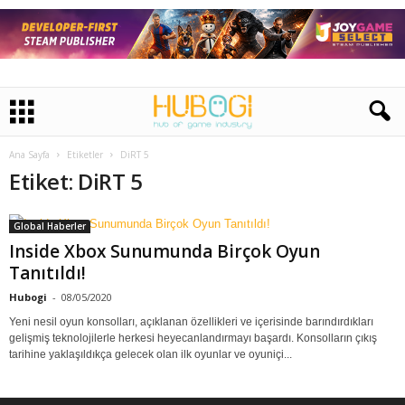
Ana Sayfa
Etiketler
DiRT 5
Etiket: DiRT 5
Global Haberler
Inside Xbox Sunumunda Birçok Oyun
Tanıtıldı!
Hubogi
-
08/05/2020
Yeni nesil oyun konsolları, açıklanan özellikleri ve içerisinde barındırdıkları
gelişmiş teknolojilerle herkesi heyecanlandırmayı başardı. Konsolların çıkış
tarihine yaklaşıldıkça gelecek olan ilk oyunlar ve oyuniçi...