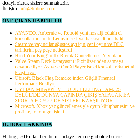
detaylı olarak sizlere sunmaktadır.
İletişim:
info@hubogi.com
ÖNE ÇIKAN HABERLER
AYANEO, Anbernic ve Retroid yeni nostalji odaklı el
konsollarını tanıttı, Lenovo ise fiyat baskısı altında kaldı
Steam ve yayıncılar ağustos ayı için yeni oyun ve DLC
tarihlerini peş peşe netleştirdi
Hold Your King’in İlk Büyük Güncellemesi Yayınlandı
Valve Steam Deck bataryasını iFixit üzerinden satmaya
devam ediyor, Asus ve OneXPlayer ise el konsolu rekabetini
kızıştırıyor
Ubisoft, Black Flag Remake’inden Güçlü Finansal
Performans Bekliyor
KYLIAN MBAPPÉ VE JUDE BELLINGHAM, 25
EYLÜL’DE DÜNYA ÇAPINDA ÇIKIŞ YAPACAK EA
SPORTS FC™ 27’DE SİZLERİ KARŞILIYOR
Microsoft, Xbox yaz güncellemesiyle oyun kütüphanesini ve
profil ayarlarını genişletti
HUBOGI HAKKINDA
Hubogi, 2016’dan beri hem Türkiye hem de globalde bir çok