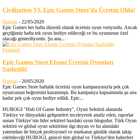
Civilization VI, Epic Games Store’da Ücretsiz Oldu!
Hubogi
-
22/05/2020
Epic Games her hafta düzenli olarak ücretsiz oyun veriyordu. Ancak
geçtiğimiz hafta tek oyun hediye edileceği ve bu oyununun özel
olacağı gösteriliyordu. Şu ana...
Featured
Epic Games Store Efsane Ücretsiz Oyunları
Sızdırıldı!
Hubogi
-
20/05/2020
Epic Games Store haftalık ücretsiz oyun kampanyasıyla pek çok
oyuncunun beğenisini kazanmıştı. Bu kampanya kapsamında şu ana
kadar pek çok oyun hediye edildi. Epic...
HUBOGI "Hub Of Game Industry", Oyun Sektörü alanında
Türkiye ve dünyadaki gelişmeleri inceleyerek analiz eden, raporlar
sunan Türkiye’nin lider sektörel bazdaki oyun blogudur. Türk Oyun
sektörü ve global oyun sektörüne ilgi duyan ve bu alandaki
yatırımları ile birçok profesyonel ve markanın günlük olarak takip
edebileceği HUBOGI, güncel tüm global ve Türkiye'den haberleri