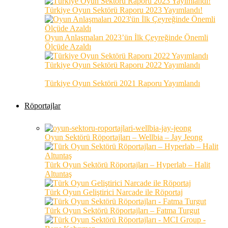
Türkiye Oyun Sektörü Raporu 2023 Yayımlandı!
Oyun Anlaşmaları 2023’ün İlk Çeyreğinde Önemli
Ölçüde Azaldı
Türkiye Oyun Sektörü Raporu 2022 Yayımlandı
Türkiye Oyun Sektörü 2021 Raporu Yayımlandı
Röportajlar
Oyun Sektörü Röportajları – Wellbia – Jay Jeong
Türk Oyun Sektörü Röportajları – Hyperlab – Halit
Altuntaş
Türk Oyun Geliştirici Narcade ile Röportaj
Türk Oyun Sektörü Röportajları – Fatma Turgut