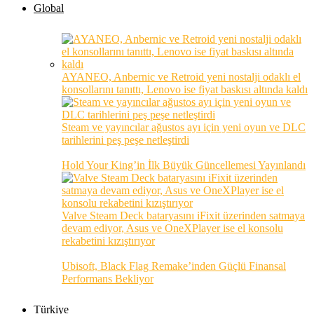
Global
AYANEO, Anbernic ve Retroid yeni nostalji odaklı el
konsollarını tanıttı, Lenovo ise fiyat baskısı altında kaldı
Steam ve yayıncılar ağustos ayı için yeni oyun ve DLC
tarihlerini peş peşe netleştirdi
Hold Your King’in İlk Büyük Güncellemesi Yayınlandı
Valve Steam Deck bataryasını iFixit üzerinden satmaya
devam ediyor, Asus ve OneXPlayer ise el konsolu
rekabetini kızıştırıyor
Ubisoft, Black Flag Remake’inden Güçlü Finansal
Performans Bekliyor
Türkiye