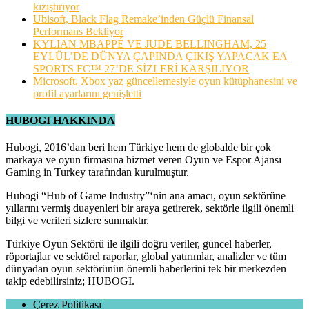
kızıştırıyor
Ubisoft, Black Flag Remake’inden Güçlü Finansal
Performans Bekliyor
KYLIAN MBAPPÉ VE JUDE BELLINGHAM, 25
EYLÜL’DE DÜNYA ÇAPINDA ÇIKIŞ YAPACAK EA
SPORTS FC™ 27’DE SİZLERİ KARŞILIYOR
Microsoft, Xbox yaz güncellemesiyle oyun kütüphanesini ve
profil ayarlarını genişletti
HUBOGI HAKKINDA
Hubogi, 2016’dan beri hem Türkiye hem de globalde bir çok
markaya ve oyun firmasına hizmet veren Oyun ve Espor Ajansı
Gaming in Turkey tarafından kurulmuştur.
Hubogi “Hub of Game Industry”‘nin ana amacı, oyun sektörüne
yıllarını vermiş duayenleri bir araya getirerek, sektörle ilgili önemli
bilgi ve verileri sizlere sunmaktır.
Türkiye Oyun Sektörü ile ilgili doğru veriler, güncel haberler,
röportajlar ve sektörel raporlar, global yatırımlar, analizler ve tüm
dünyadan oyun sektörünün önemli haberlerini tek bir merkezden
takip edebilirsiniz; HUBOGI.
Çerez Politikası