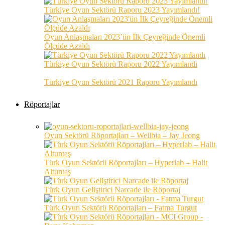
Türkiye Oyun Sektörü Raporu 2023 Yayımlandı!
Oyun Anlaşmaları 2023’ün İlk Çeyreğinde Önemli
Ölçüde Azaldı
Türkiye Oyun Sektörü Raporu 2022 Yayımlandı
Türkiye Oyun Sektörü 2021 Raporu Yayımlandı
Röportajlar
Oyun Sektörü Röportajları – Wellbia – Jay Jeong
Türk Oyun Sektörü Röportajları – Hyperlab – Halit
Altuntaş
Türk Oyun Geliştirici Narcade ile Röportaj
Türk Oyun Sektörü Röportajları – Fatma Turgut