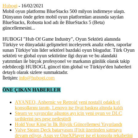
Hubogi
-
16/02/2021
Mobil oyun platformu BlueStacks 500 milyon indirmeye ulaştı.
Dünyanın önde gelen mobil oyun platformları arasında sayılan
BlueStacks, Robusta kod adı ile BlueStacks 5 (Beta)
güncellemesini...
HUBOGI "Hub Of Game Industry", Oyun Sektörü alanında
Türkiye ve dünyadaki gelişmeleri inceleyerek analiz eden, raporlar
sunan Türkiye’nin lider sektörel bazdaki oyun blogudur. Türk Oyun
sektörü ve global oyun sektörüne ilgi duyan ve bu alandaki
yatırımları ile birçok profesyonel ve markanın günlük olarak takip
edebileceği HUBOGI, güncel tüm global ve Türkiye'den haberleri
detaylı olarak sizlere sunmaktadır.
İletişim:
info@hubogi.com
ÖNE ÇIKAN HABERLER
AYANEO, Anbernic ve Retroid yeni nostalji odaklı el
konsollarını tanıttı, Lenovo ise fiyat baskısı altında kaldı
Steam ve yayıncılar ağustos ayı için yeni oyun ve DLC
tarihlerini peş peşe netleştirdi
Hold Your King’in İlk Büyük Güncellemesi Yayınlandı
Valve Steam Deck bataryasını iFixit üzerinden satmaya
devam ediyor, Asus ve OneXPlayer ise el konsolu rekabetini