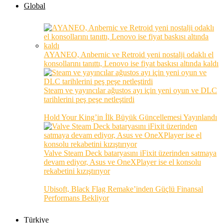
Global
AYANEO, Anbernic ve Retroid yeni nostalji odaklı el
konsollarını tanıttı, Lenovo ise fiyat baskısı altında kaldı
Steam ve yayıncılar ağustos ayı için yeni oyun ve DLC
tarihlerini peş peşe netleştirdi
Hold Your King’in İlk Büyük Güncellemesi Yayınlandı
Valve Steam Deck bataryasını iFixit üzerinden satmaya
devam ediyor, Asus ve OneXPlayer ise el konsolu
rekabetini kızıştırıyor
Ubisoft, Black Flag Remake’inden Güçlü Finansal
Performans Bekliyor
Türkiye