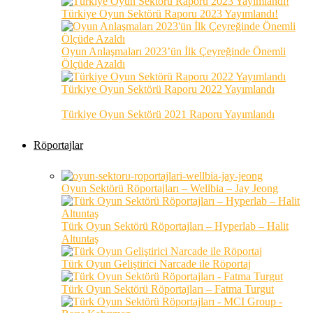
Türkiye Oyun Sektörü Raporu 2023 Yayımlandı!
Oyun Anlaşmaları 2023’ün İlk Çeyreğinde Önemli
Ölçüde Azaldı
Türkiye Oyun Sektörü Raporu 2022 Yayımlandı
Türkiye Oyun Sektörü 2021 Raporu Yayımlandı
Röportajlar
Oyun Sektörü Röportajları – Wellbia – Jay Jeong
Türk Oyun Sektörü Röportajları – Hyperlab – Halit
Altuntaş
Türk Oyun Geliştirici Narcade ile Röportaj
Türk Oyun Sektörü Röportajları – Fatma Turgut