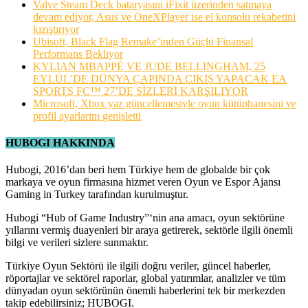
Valve Steam Deck bataryasını iFixit üzerinden satmaya
devam ediyor, Asus ve OneXPlayer ise el konsolu rekabetini
kızıştırıyor
Ubisoft, Black Flag Remake’inden Güçlü Finansal
Performans Bekliyor
KYLIAN MBAPPÉ VE JUDE BELLINGHAM, 25
EYLÜL’DE DÜNYA ÇAPINDA ÇIKIŞ YAPACAK EA
SPORTS FC™ 27’DE SİZLERİ KARŞILIYOR
Microsoft, Xbox yaz güncellemesiyle oyun kütüphanesini ve
profil ayarlarını genişletti
HUBOGI HAKKINDA
Hubogi, 2016’dan beri hem Türkiye hem de globalde bir çok
markaya ve oyun firmasına hizmet veren Oyun ve Espor Ajansı
Gaming in Turkey tarafından kurulmuştur.
Hubogi “Hub of Game Industry”‘nin ana amacı, oyun sektörüne
yıllarını vermiş duayenleri bir araya getirerek, sektörle ilgili önemli
bilgi ve verileri sizlere sunmaktır.
Türkiye Oyun Sektörü ile ilgili doğru veriler, güncel haberler,
röportajlar ve sektörel raporlar, global yatırımlar, analizler ve tüm
dünyadan oyun sektörünün önemli haberlerini tek bir merkezden
takip edebilirsiniz; HUBOGI.