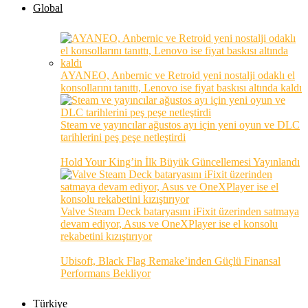
Global
AYANEO, Anbernic ve Retroid yeni nostalji odaklı el
konsollarını tanıttı, Lenovo ise fiyat baskısı altında kaldı
Steam ve yayıncılar ağustos ayı için yeni oyun ve DLC
tarihlerini peş peşe netleştirdi
Hold Your King’in İlk Büyük Güncellemesi Yayınlandı
Valve Steam Deck bataryasını iFixit üzerinden satmaya
devam ediyor, Asus ve OneXPlayer ise el konsolu
rekabetini kızıştırıyor
Ubisoft, Black Flag Remake’inden Güçlü Finansal
Performans Bekliyor
Türkiye