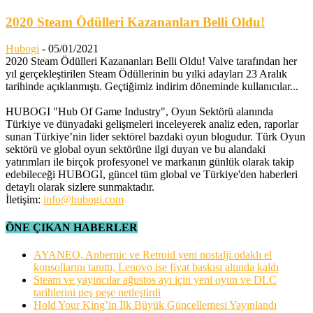
2020 Steam Ödülleri Kazananları Belli Oldu!
Hubogi
-
05/01/2021
2020 Steam Ödülleri Kazananları Belli Oldu! Valve tarafından her
yıl gerçekleştirilen Steam Ödüllerinin bu yılki adayları 23 Aralık
tarihinde açıklanmıştı. Geçtiğimiz indirim döneminde kullanıcılar...
HUBOGI "Hub Of Game Industry", Oyun Sektörü alanında
Türkiye ve dünyadaki gelişmeleri inceleyerek analiz eden, raporlar
sunan Türkiye’nin lider sektörel bazdaki oyun blogudur. Türk Oyun
sektörü ve global oyun sektörüne ilgi duyan ve bu alandaki
yatırımları ile birçok profesyonel ve markanın günlük olarak takip
edebileceği HUBOGI, güncel tüm global ve Türkiye'den haberleri
detaylı olarak sizlere sunmaktadır.
İletişim:
info@hubogi.com
ÖNE ÇIKAN HABERLER
AYANEO, Anbernic ve Retroid yeni nostalji odaklı el
konsollarını tanıttı, Lenovo ise fiyat baskısı altında kaldı
Steam ve yayıncılar ağustos ayı için yeni oyun ve DLC
tarihlerini peş peşe netleştirdi
Hold Your King’in İlk Büyük Güncellemesi Yayınlandı