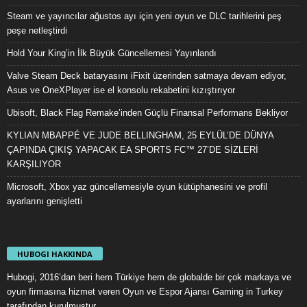
Steam ve yayıncılar ağustos ayı için yeni oyun ve DLC tarihlerini peş
peşe netleştirdi
Hold Your King’in İlk Büyük Güncellemesi Yayınlandı
Valve Steam Deck bataryasını iFixit üzerinden satmaya devam ediyor,
Asus ve OneXPlayer ise el konsolu rekabetini kızıştırıyor
Ubisoft, Black Flag Remake’inden Güçlü Finansal Performans Bekliyor
KYLIAN MBAPPÉ VE JUDE BELLINGHAM, 25 EYLÜL’DE DÜNYA
ÇAPINDA ÇIKIŞ YAPACAK EA SPORTS FC™ 27’DE SİZLERİ
KARŞILIYOR
Microsoft, Xbox yaz güncellemesiyle oyun kütüphanesini ve profil
ayarlarını genişletti
HUBOGI HAKKINDA
Hubogi, 2016’dan beri hem Türkiye hem de globalde bir çok markaya ve
oyun firmasına hizmet veren Oyun ve Espor Ajansı Gaming in Turkey
tarafından kurulmuştur.